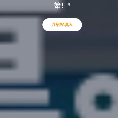
“燃烧激情，挑战自我！”
激发潜能，挑战极限，运动
始！”
企业文化
案例中心
联络PA真人游戏
集团
介绍PA真人