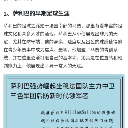
1、萨利巴的早期足球生涯
萨利巴的足球之路始于法国南部的马赛，那里有着丰富的足
球文化和众多人才的涌现。萨利巴从小便展现出非凡的天
赋，尤其在防守端，他的身高、速度以及出色的球感使得他
在青少年赛事中成为焦点。最初，他加盟了马赛的青训系
统，并在这里逐渐打磨自己的基本功，尤其是在位置感和预
判能力上，他展现出了异于常人的天赋。