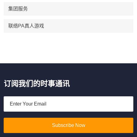
集团服务
联络PA真人游戏
订阅我们的时事通讯
Subscribe Now