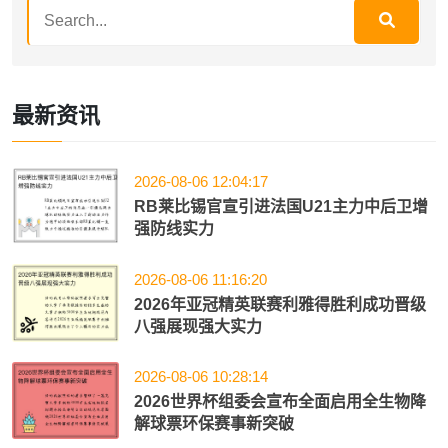
最新资讯
2026-08-06 12:04:17
RB莱比锡官宣引进法国U21主力中后卫增
强防线实力
2026-08-06 11:16:20
2026年亚冠精英联赛利雅得胜利成功晋级
八强展现强大实力
2026-08-06 10:28:14
2026世界杯组委会宣布全面启用全生物降
解球票环保赛事新突破