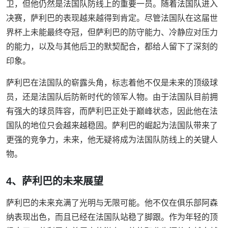
卫，但他仍然是法国队防线上的重要一员。随着法国队进入
决赛，萨利巴的表现越来越得到肯定。尽管法国队在这届世
界杯上未能最终夺冠，但萨利巴的防守能力、冷静应对压力
的能力，以及与其他后卫的默契配合，都给人留下了深刻的
印象。
萨利巴在法国队的崭露头角，标志着他不仅是未来的顶级球
员，还是法国队后防新时代的领军人物。由于法国队目前拥
有强大的球员阵容，而萨利巴正处于巅峰状态，因此他在法
国队的地位只会越来越稳固。萨利巴的崛起为法国队带来了
更强的竞争力，未来，他无疑将成为法国队防线上的关键人
物。
4、萨利巴的未来展望
萨利巴的未来充满了光明与无限可能。他不仅在俱乐部阿森
纳表现出色，而且已经在法国队站稳了脚跟。作为年轻的顶