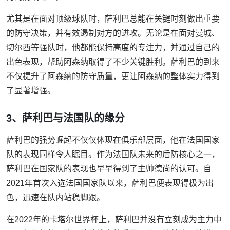
尤其是在面对顶级球队时，萨利巴总能在关键时刻做出重要
的防守决策，并有效遏制对方的进攻。无论是在面对曼城、
切尔西等强队时，他都能保持高度的专注力，并通过自己的
出色表现，帮助阿森纳取得了不少关键胜利。萨利巴的到来
不仅提升了阿森纳的防守质量，更让阿森纳的整体实力得到
了显著增强。
3、萨利巴与法国队的缘分
萨利巴的强势崛起不仅仅体现在俱乐部层面，他在法国国家
队的表现同样令人瞩目。作为法国队未来的后防核心之一，
萨利巴在国家队的表现也早早得到了主帅德尚的认可。自
2021年首次入选法国国家队以来，萨利巴便表现得极为出
色，迅速在队内站稳脚跟。
在2022年的卡塔尔世界杯上，萨利巴并没有立刻成为主力中