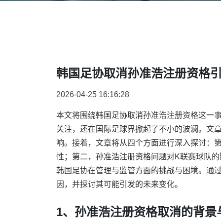
韩国足协取消孙准浩注册资格
2026-04-25 16:16:28
本文将围绕韩国足协取消孙准浩注册资格这一
关注，还在国际足球界掀起了不小的波澜。文
响。接着，文章将从四个方面进行深入探讨：
性；第二，孙准浩注册资格问题对K联赛球队的
韩国足协在管理与监管方面的挑战与困境。通
因，并探讨其可能引发的未来变化。
1、孙准浩注册资格取消的背景