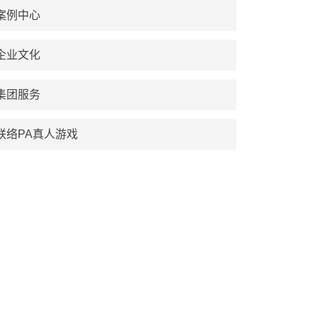
案例中心
企业文化
集团服务
联络PA真人游戏