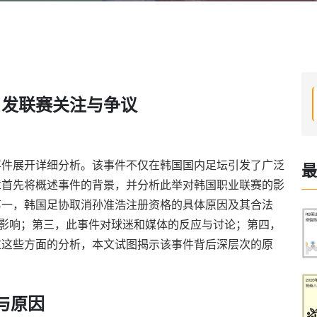
引发联赛关注与争议
事件展开详细分析。该事件不仅在韩国国内足坛引发了广泛
最
章首先将概述事件的背景，并分析此举对韩国职业联赛的影
第一，韩国足协取消孙准浩注册资格的具体原因及其合法
影响；第三，此事件对球迷和媒体的反应与讨论；第四，
过这些方面的分析，本文试图揭示该事件背后深层次的原
与原因