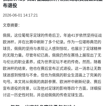
布退役
2026-06-01 14:17:21
文章摘要：
佩佩，这位葡萄牙足球的传奇后卫，年逾41岁依然坚持征战
欧洲杯，并在比赛中刷新了多个纪录。作为一位堪称典范的
球员，佩佩的坚持与表现让人感到惊叹，也展示了足球精神
的无限力量。尽管年纪已高，佩佩仍然在赛场上展现出了无
与伦比的职业素养，成为世界足坛不老的传奇。然而，随着
欧洲杯的结束，他也在赛后宣布正式退役。这一消息让无数
球迷感到惋惜与不舍，但也为佩佩的职业生涯画上了完美的
句号。本文将从佩佩的高龄参赛、欧洲杯中刷新纪录、赛后
宣布退役的背景，以及他对足球的影响等四个方面，详细探
讨这一历史性时刻，并总结佩佩的传奇足球生涯。