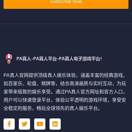
Subscribe Now
PA真人官网提供顶级真人娱乐体验，涵盖丰富的经典游戏，
如百家乐、轮盘、棋牌等，结合高清画质与实时互动，为玩
家带来极致的娱乐享受。通过PA真人官方网址和官方入口，
用户可以快速登录平台，体验公平透明的游戏环境，享受安
全稳定的服务，畅玩全球领先的真人娱乐平台。