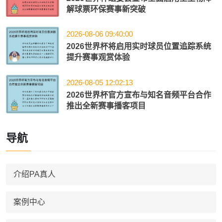
解球票环保赛事新突破
2026-08-06 09:40:00
2026世界杯将启用实时球员位置追踪系统
提升赛事观赏体验
2026-08-05 12:02:13
2026世界杯官方宣布与知名音频平台合作
推出全新赛事播客项目
导航
介绍PA真人
案例中心