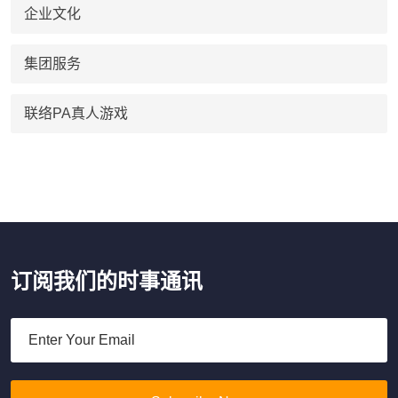
企业文化
集团服务
联络PA真人游戏
订阅我们的时事通讯