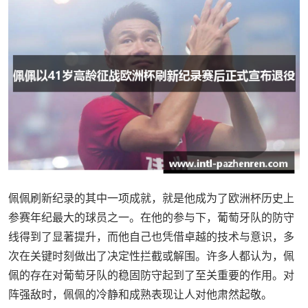
佩佩刷新纪录的其中一项成就，就是他成为了欧洲杯历史上
参赛年纪最大的球员之一。在他的参与下，葡萄牙队的防守
线得到了显著提升，而他自己也凭借卓越的技术与意识，多
次在关键时刻做出了决定性拦截或解围。许多人都认为，佩
佩的存在对葡萄牙队的稳固防守起到了至关重要的作用。对
阵强敌时，佩佩的冷静和成熟表现让人对他肃然起敬。