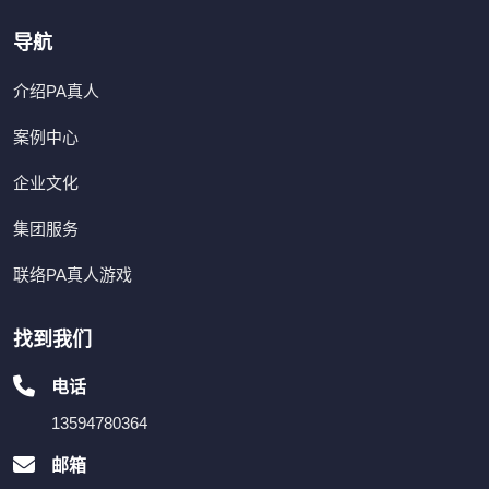
导航
介绍PA真人
案例中心
企业文化
集团服务
联络PA真人游戏
找到我们
电话
13594780364
邮箱