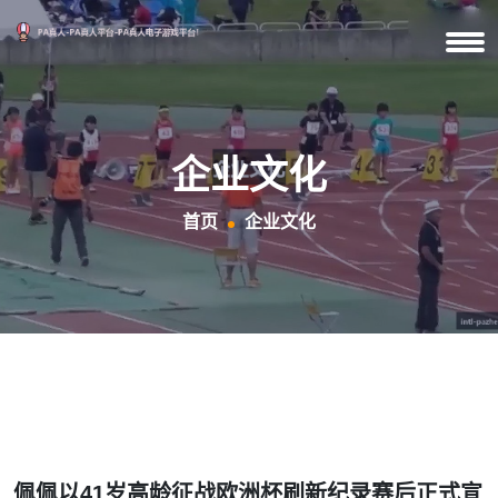
企业文化
首页
企业文化
佩佩以41岁高龄征战欧洲杯刷新纪录赛后正式宣