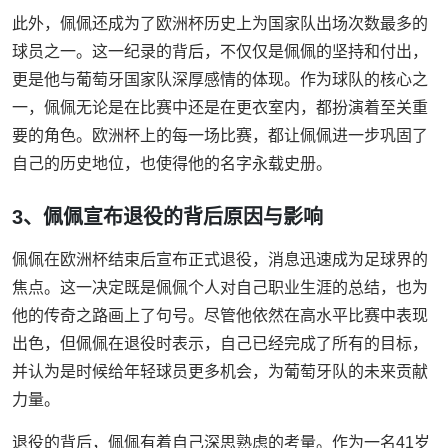
此外，佩佩还成为了欧洲杯历史上为国家队出场次数最多的
球员之一。这一纪录的背后，不仅仅是佩佩的坚持和付出，
更是他与葡萄牙国家队深厚感情的体现。作为球队的核心之
一，佩佩无论是在比赛中还是在更衣室内，都扮演着至关重
要的角色。欧洲杯上的每一场比赛，都让佩佩进一步巩固了
自己的历史地位，也使得他的名字永载史册。
3、佩佩宣布退役的背后原因与影响
佩佩在欧洲杯结束后宣布正式退役，消息迅速成为足球界的
焦点。这一决定既是佩佩个人对自己职业生涯的总结，也为
他的传奇之路画上了句号。尽管他依然在高水平比赛中表现
出色，但佩佩在退役时表示，自己已经完成了所有的目标，
并认为是时候给年轻球员更多机会，为葡萄牙队的未来贡献
力量。
退役的背后，佩佩有着自己深思熟虑的考量。作为一名41岁