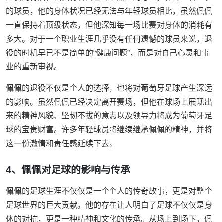
的球员，他的身体状况已经无法与年轻球员相比，虽然佩佩
一直保持着顶级状态，但他深知每一场比赛对身体的消耗有
多大。对于一个职业生涯几乎没有任何遗憾的球员来说，退
役的时机早已不是简单的“健康问题”，而是对自己心灵和事
业的重新审视。
佩佩的退役不仅是个人的选择，也将对葡萄牙足球产生深远
的影响。虽然佩佩已经决定离开赛场，但他在球场上展现出
来的精神风貌、坚韧不拔的意志以及领导力将成为葡萄牙足
球的宝贵财富。许多年轻球员将继续继承佩佩的精神，并将
这一份激情和责任感延续下去。
4、佩佩对足球的影响与传承
佩佩的足球生涯不仅仅是一个个人的传奇故事，更是对整个
足球世界的巨大贡献。他的存在让人明白了足球不仅仅是身
体的对抗，更是一种精神和文化的传承。从场上到场下，佩