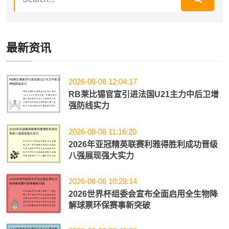
最新资讯
2026-08-06 12:04:17
RB莱比锡官宣引进法国U21主力中后卫增
强防线实力
2026-08-06 11:16:20
2026年亚冠精英联赛利雅得胜利成功晋级
八强展现强大实力
2026-08-06 10:28:14
2026世界杯组委会宣布全面启用全生物降
解球票环保赛事新突破