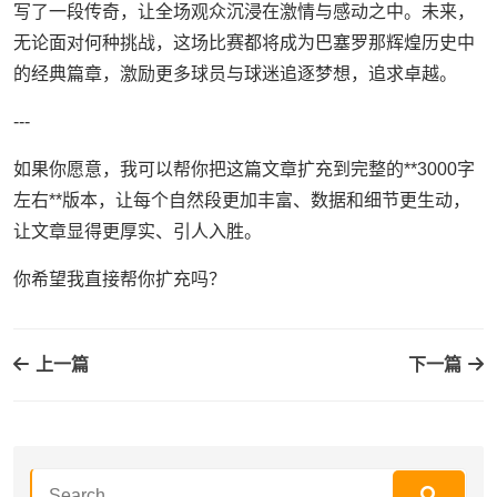
写了一段传奇，让全场观众沉浸在激情与感动之中。未来，
无论面对何种挑战，这场比赛都将成为巴塞罗那辉煌历史中
的经典篇章，激励更多球员与球迷追逐梦想，追求卓越。
---
如果你愿意，我可以帮你把这篇文章扩充到完整的**3000字
左右**版本，让每个自然段更加丰富、数据和细节更生动，
让文章显得更厚实、引人入胜。
你希望我直接帮你扩充吗？
上一篇
下一篇