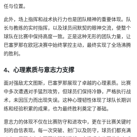
任与位置。
此外，场上指挥和战术执行力也是团队精神的重要体现。队
长与教练的实时指挥，以及球员间默契的眼神交流，使整个
球队在比赛中保持高度一致。正是这种无形的团队力量，让
巴塞罗那在欧冠决赛中始终掌控主动，最终实现了全场沸腾
的胜利。
4、心理素质与意志力支撑
面对强敌尤文图斯，巴塞罗那展现了卓越的心理素质。比赛
中多次遭遇对手猛烈攻势，但球员们保持冷静，严格执行战
术，未因压力而出现失误。这种心理韧性体现了球队长期训
练和经验积累的成果，也为最终胜利奠定了基础。
意志力的体现不仅在比赛防守和进攻中，更在于比赛关键时
刻的自信表现。每一次突破、射门以及防守，球员们都充满