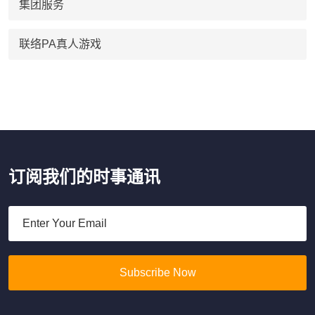
集团服务
联络PA真人游戏
订阅我们的时事通讯
Subscribe Now