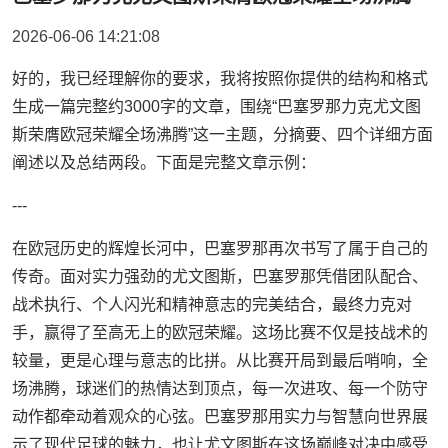
2026-06-06 14:21:08
好的，我已经理解你的要求，我将按照你提供的结构和格式
生成一篇完整约3000字的文章，围绕“巴塞罗那力克尤文图
斯荣膺欧冠荣耀全场沸腾”这一主题，分摘要、四个详细方面
阐述以及总结两段。下面是完整文章示例：
---
在欧冠历史的辉煌长河中，巴塞罗那再次书写了属于自己的
传奇。面对实力强劲的尤文图斯，巴塞罗那凭借团队配合、
战术执行、个人闪光和精神意志的完美结合，最终力克对
手，赢得了至高无上的欧冠荣耀。这场比赛不仅是技战术的
较量，更是心理与意志的比拼。从比赛开局到最后哨响，全
场沸腾，球迷们的热情达到顶点，每一次进攻、每一个防守
动作都牵动着观众的心弦。巴塞罗那用实力与智慧向世界展
示了现代足球的魅力，也让尤文图斯在这场巅峰对决中感受