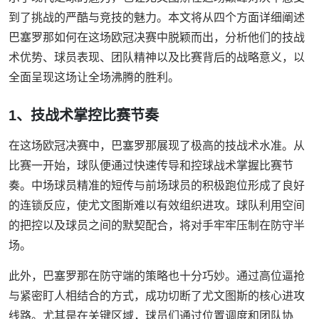
到了挑战的严酷与竞技的魅力。本文将从四个方面详细阐述
巴塞罗那如何在这场欧冠决赛中脱颖而出，分析他们的技战
术优势、球员表现、团队精神以及比赛背后的战略意义，以
全面呈现这场让全场沸腾的胜利。
1、技战术掌控比赛节奏
在这场欧冠决赛中，巴塞罗那展现了极高的技战术水准。从
比赛一开始，球队便通过快速传导和控球战术掌握比赛节
奏。中场球员精准的短传与前场球员的积极跑位形成了良好
的连锁反应，使尤文图斯难以有效组织进攻。球队利用空间
的把控以及球员之间的默契配合，将对手牢牢压制在防守半
场。
此外，巴塞罗那在防守端的策略也十分巧妙。通过高位逼抢
与紧密盯人相结合的方式，成功切断了尤文图斯的核心进攻
线路。尤其是在关键区域，球员们通过位置调度和团队协