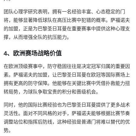
团队心理学研究表明，拥有一名经验丰富、心态稳定的门
将，能够显著降低球队在高压比赛中犯错的概率。萨福诺夫
的加盟，正是为巴黎圣日耳曼在重要赛事中提供这种心理支
撑，从而增强全队的抗压能力。
4、欧洲赛场战略价值
在欧洲顶级赛事中，防守稳固往往是决定冠军归属的重要因
素。萨福诺夫的加盟，让巴黎圣日耳曼在欧冠等国际赛场上
拥有更高的防守保障。他能够在关键比赛中凭借扑救能力扭
转局势，为球队争取宝贵的积分和晋级机会。
同时，他的国际比赛经验也为巴黎圣日耳曼提供了更多战术
灵活性。面对不同风格的对手，萨福诺夫能够根据比赛节奏
调整站位和指挥后防线，这种经验是普通门将难以替代的优
势。