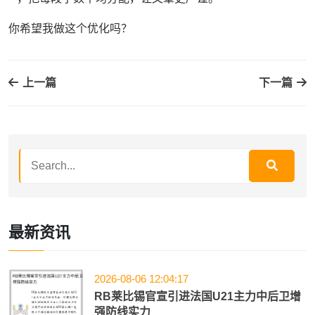
你希望我做这个优化吗？
上一篇
下一篇
最新资讯
2026-08-06 12:04:17
RB莱比锡官宣引进法国U21主力中后卫增
强防线实力