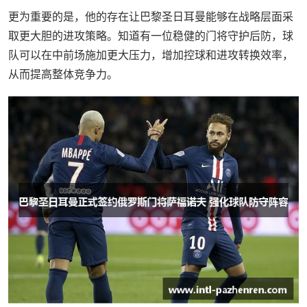
更为重要的是，他的存在让巴黎圣日耳曼能够在战略层面采
取更大胆的进攻策略。知道有一位稳健的门将守护后防，球
队可以在中前场施加更大压力，增加控球和进攻转换效率，
从而提高整体竞争力。