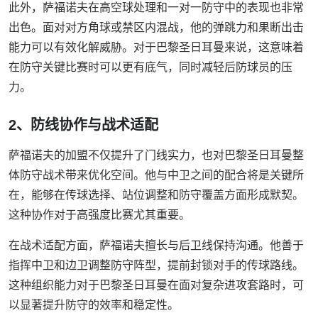
此外，萨福诺夫在高空球处理和一对一防守中的表现也非常
出色。面对对方角球或禁区内混战，他的弹跳力和果断出击
能力可以有效化解威胁。对于巴黎圣日耳曼来说，这意味着
在防守关键比赛时可以更有底气，同时减轻后防球员的压
力。
2、防线协作与战术适配
萨福诺夫的加盟不仅提升了门线实力，也对巴黎圣日耳曼整
体防守战术带来优化空间。他与中卫之间的配合将是关键所
在，能够在传球选择、站位调整和防守覆盖方面形成默契。
这种协作对于高强度比赛尤其重要。
在战术适配方面，萨福诺夫擅长与后卫线保持沟通。他善于
指挥中卫和边卫调整防守阵型，提前封锁对手的传球路线。
这种组织能力对于巴黎圣日耳曼在面对复杂进攻套路时，可
以显著提升防守的效率和稳定性。