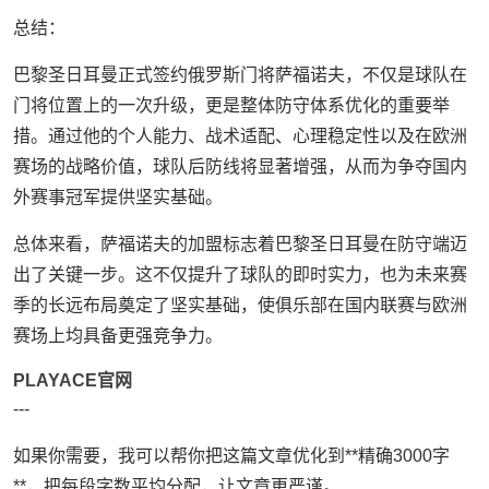
总结：
巴黎圣日耳曼正式签约俄罗斯门将萨福诺夫，不仅是球队在
门将位置上的一次升级，更是整体防守体系优化的重要举
措。通过他的个人能力、战术适配、心理稳定性以及在欧洲
赛场的战略价值，球队后防线将显著增强，从而为争夺国内
外赛事冠军提供坚实基础。
总体来看，萨福诺夫的加盟标志着巴黎圣日耳曼在防守端迈
出了关键一步。这不仅提升了球队的即时实力，也为未来赛
季的长远布局奠定了坚实基础，使俱乐部在国内联赛与欧洲
赛场上均具备更强竞争力。
PLAYACE官网
---
如果你需要，我可以帮你把这篇文章优化到**精确3000字
**，把每段字数平均分配，让文章更严谨。