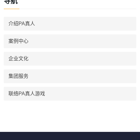
导航
介绍PA真人
案例中心
企业文化
集团服务
联络PA真人游戏