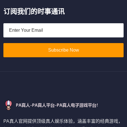
订阅我们的时事通讯
Subscribe Now
PA真人官网提供顶级真人娱乐体验，涵盖丰富的经典游戏，