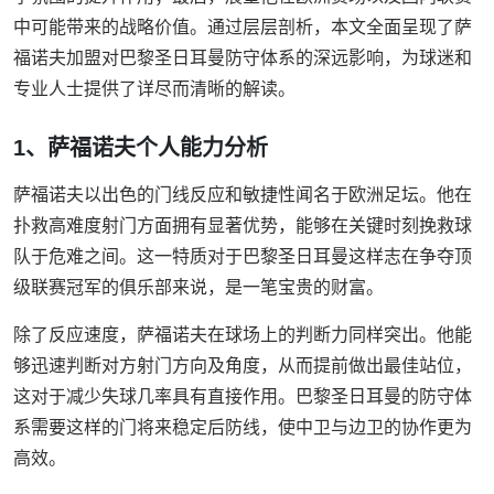
中可能带来的战略价值。通过层层剖析，本文全面呈现了萨
福诺夫加盟对巴黎圣日耳曼防守体系的深远影响，为球迷和
专业人士提供了详尽而清晰的解读。
1、萨福诺夫个人能力分析
萨福诺夫以出色的门线反应和敏捷性闻名于欧洲足坛。他在
扑救高难度射门方面拥有显著优势，能够在关键时刻挽救球
队于危难之间。这一特质对于巴黎圣日耳曼这样志在争夺顶
级联赛冠军的俱乐部来说，是一笔宝贵的财富。
除了反应速度，萨福诺夫在球场上的判断力同样突出。他能
够迅速判断对方射门方向及角度，从而提前做出最佳站位，
这对于减少失球几率具有直接作用。巴黎圣日耳曼的防守体
系需要这样的门将来稳定后防线，使中卫与边卫的协作更为
高效。