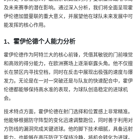
及未来赛季的潜在影响。通过深入分析，我们将全面呈现霍
伊伦德加盟曼联的重大意义，并展望他在球队未来发展中可
能发挥的核心作用。
1、霍伊伦德个人能力分析
霍伊伦德作为阿特兰大的核心前锋，凭借其敏锐的门前嗅觉
和高效的得分能力，在欧洲赛场上逐渐崭露头角。他不仅擅
长在禁区内寻找空档，同时在反击中展现出极强的速度与爆
发力。无论是在一对一突破还是与队友的快速配合中，霍伊
伦德都能够保持高水准的表现，为球队创造稳定的进球机
会。
技术特点方面，霍伊伦德在射门选择和位置感上非常精准。
他能够根据防守阵型的变化迅速调整跑位，同时善于利用对
方防线的漏洞完成关键进球。他的脚下技术细腻，具备远射
能力，也能够在高压防守下保持冷静，将机会转化为进球。