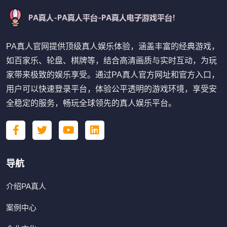
PA真人官网提供顶级真人娱乐体验，涵盖丰富的经典游戏，
如百家乐、轮盘、棋牌等，结合高清画质与实时互动，为玩
家带来极致的娱乐享受。通过PA真人官方网址和官方入口，
用户可以快速登录平台，体验公平透明的游戏环境，享受安
全稳定的服务，畅玩全球领先的真人娱乐平台。
导航
介绍PA真人
案例中心