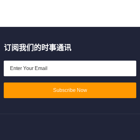
订阅我们的时事通讯
Subscribe Now