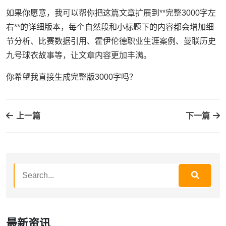
如果你愿意，我可以帮你把这篇文章扩展到**完整3000字左
右**的详细版本，每个自然段和小标题下的内容都会增加细
节分析、比赛数据引用、霍伊伦德职业生涯案例、曼联历史
九号球衣故事等，让文章内容更加丰满。
你希望我直接生成完整版3000字吗？
上一篇
下一篇
最新资讯