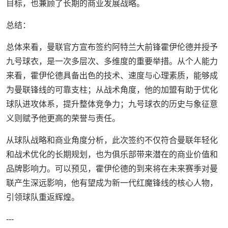
目标，也兼顾了长期的商业发展战略。
总结：
总体来看，曼联官方宣布签约阿特兰大前锋霍伊伦德并授予
九号球衣，是一次多层次、多维度的重要举措。从个人能力
来看，霍伊伦德具备出色的技术、速度与心理素质，能够成
为曼联锋线的可靠支柱；从战术角度，他的加盟有助于优化
球队进攻体系，提升整体竞争力；九号球衣的历史与象征意
义则赋予他更高的荣誉与责任。
从球队战略和商业角度分析，此次签约不仅符合曼联年轻化
和战术优化的长期规划，也为俱乐部带来潜在的商业价值和
品牌影响力。可以预见，霍伊伦德的到来将在未来赛季对曼
联产生深远影响，他有望成为新一代红魔锋线的核心人物，
引领球队重返辉煌。
---