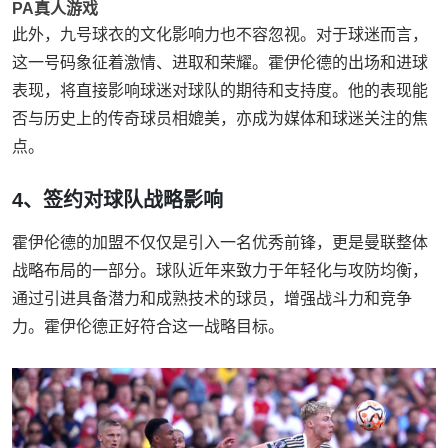
PA真人游戏
此外，九号球衣的文化影响力也不容忽视。对于球迷而言，
这一号码象征着激情、进取和荣耀。霍伊伦德的出场和进球
表现，将直接影响球迷对球队的期待和支持度。他的表现能
否与历史上的传奇球员相媲美，亦成为媒体和球迷关注的焦
点。
4、签约对球队战略影响
霍伊伦德的加盟不仅仅是引入一名优秀前锋，更是曼联整体
战略布局的一部分。球队近年来致力于年轻化与攻防均衡，
通过引进具备潜力和成熟技术的球员，增强战斗力和竞争
力。霍伊伦德正好符合这一战略目标。