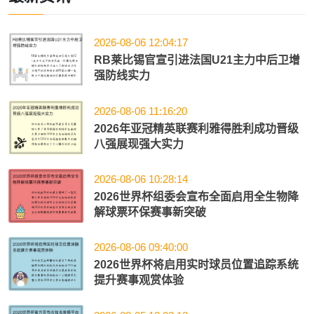
2026-08-06 12:04:17
RB莱比锡官宣引进法国U21主力中后卫增
强防线实力
2026-08-06 11:16:20
2026年亚冠精英联赛利雅得胜利成功晋级
八强展现强大实力
2026-08-06 10:28:14
2026世界杯组委会宣布全面启用全生物降
解球票环保赛事新突破
2026-08-06 09:40:00
2026世界杯将启用实时球员位置追踪系统
提升赛事观赏体验