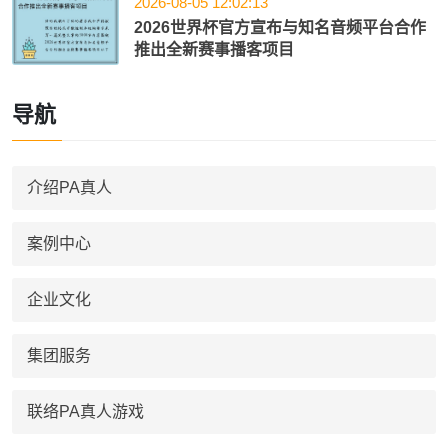
2026-08-05 12:02:13
2026世界杯官方宣布与知名音频平台合作
推出全新赛事播客项目
导航
介绍PA真人
案例中心
企业文化
集团服务
联络PA真人游戏