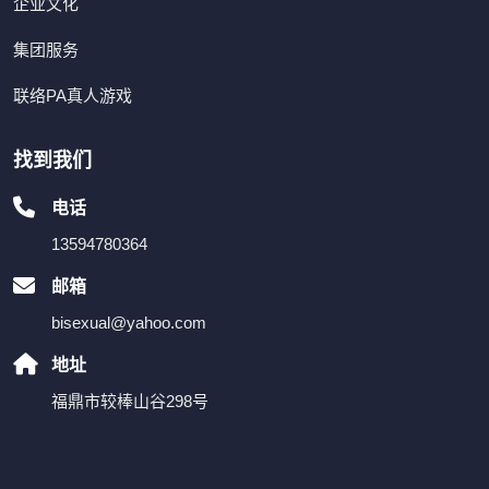
企业文化
集团服务
联络PA真人游戏
找到我们
电话
13594780364
邮箱
bisexual@yahoo.com
地址
福鼎市较棒山谷298号