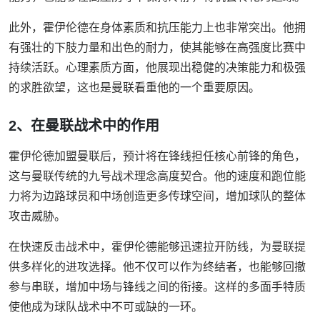
此外，霍伊伦德在身体素质和抗压能力上也非常突出。他拥
有强壮的下肢力量和出色的耐力，使其能够在高强度比赛中
持续活跃。心理素质方面，他展现出稳健的决策能力和极强
的求胜欲望，这也是曼联看重他的一个重要原因。
2、在曼联战术中的作用
霍伊伦德加盟曼联后，预计将在锋线担任核心前锋的角色，
这与曼联传统的九号战术理念高度契合。他的速度和跑位能
力将为边路球员和中场创造更多传球空间，增加球队的整体
攻击威胁。
在快速反击战术中，霍伊伦德能够迅速拉开防线，为曼联提
供多样化的进攻选择。他不仅可以作为终结者，也能够回撤
参与串联，增加中场与锋线之间的衔接。这样的多面手特质
使他成为球队战术中不可或缺的一环。