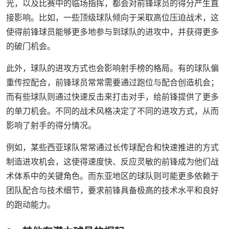
光，以及比赛中的临场指挥，都会对前锋球员的得分产生直
接影响。比如，一些顶级球队倾向于采取高位压迫战术，这
使得前锋球员能够更多地参与到球队的进攻中，并获得更多
的破门机会。
此外，球队的进攻方式也会影响射手榜的格局。有的球队偏
重传控配合，前锋球员常常需要通过跑位与配合创造机会；
而有些球队则通过快速反击来打击对手，给前锋提供了更多
的单刀机会。不同的战术风格决定了不同的进攻方式，从而
影响了射手的得分情况。
例如，某些西亚球队常常通过长传球配合和快速推进的方式
制造进攻机会，这使得速度快、反应灵敏的前锋成为他们战
术体系中的关键角色。而东亚地区的球队则可能更多依赖于
团队配合与技术细节，要求前锋具备极高的技术水平和良好
的跑动能力。