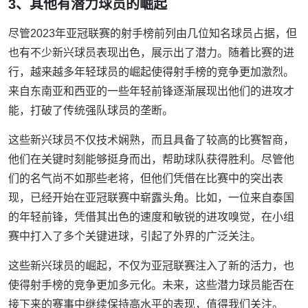
3、其他有潜力球员的崛起
尽管2023年亚冠联赛的射手榜前列由几位知名球员占据，但
也有不少新兴球员表现出色，展示出了潜力。随着比赛的进
行，越来越多年轻球员的崛起使得射手榜的竞争更加激烈。
来自东南亚和西亚的一些年轻前锋逐渐展现出他们的进攻才
能，打破了传统强队球员的垄断。
这些新兴球员不仅技术娴熟，而且具备了较高的比赛智商，
他们在关键时刻能够挺身而出，帮助球队获得胜利。尽管他
们的名气尚不如那些老将，但他们凭借在比赛中的突出表
现，已经开始在亚冠联赛中崭露头角。比如，一位来自泰国
的年轻前锋，凭借其出色的速度和敏锐的进攻嗅觉，在小组
赛中打入了多个关键进球，引起了外界的广泛关注。
这些新兴球员的崛起，不仅为亚冠联赛注入了新的活力，也
使得射手榜的竞争更加多元化。未来，这些潜力球员能否在
接下来的赛事中继续保持高水平的表现，值得我们关注。