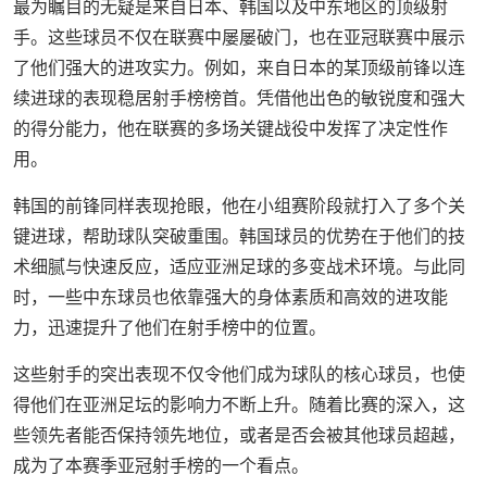
最为瞩目的无疑是来自日本、韩国以及中东地区的顶级射
手。这些球员不仅在联赛中屡屡破门，也在亚冠联赛中展示
了他们强大的进攻实力。例如，来自日本的某顶级前锋以连
续进球的表现稳居射手榜榜首。凭借他出色的敏锐度和强大
的得分能力，他在联赛的多场关键战役中发挥了决定性作
用。
韩国的前锋同样表现抢眼，他在小组赛阶段就打入了多个关
键进球，帮助球队突破重围。韩国球员的优势在于他们的技
术细腻与快速反应，适应亚洲足球的多变战术环境。与此同
时，一些中东球员也依靠强大的身体素质和高效的进攻能
力，迅速提升了他们在射手榜中的位置。
这些射手的突出表现不仅令他们成为球队的核心球员，也使
得他们在亚洲足坛的影响力不断上升。随着比赛的深入，这
些领先者能否保持领先地位，或者是否会被其他球员超越，
成为了本赛季亚冠射手榜的一个看点。