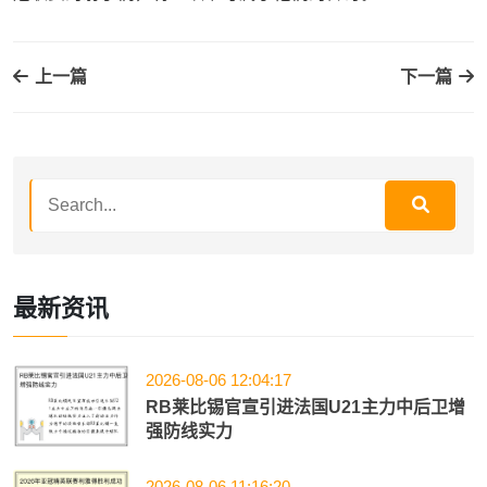
上一篇
下一篇
最新资讯
2026-08-06 12:04:17
RB莱比锡官宣引进法国U21主力中后卫增
强防线实力
2026-08-06 11:16:20