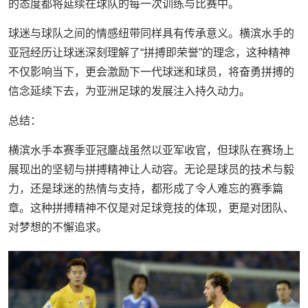
的态度都将延续在球队的每一次训练与比赛中。
球迷与球队之间的情感纽带同样具有传承意义。横滨水手的
亚冠经历让球迷深刻理解了“拼搏即荣誉”的理念，这种精神
不仅影响当下，更会激励下一代球迷和球员，将奋勇拼搏的
信念延续下去，为亚洲足球的发展注入持久动力。
总结：
横滨水手本赛季亚冠鏖战虽然以亚军收官，但球队在赛场上
展现出的坚韧与拼搏精神让人动容。无论是球员的技术与毅
力，还是球迷的热情与支持，都形成了令人难忘的赛季篇
章。这种拼搏精神不仅是对足球竞技的体现，更是对团队、
对梦想的不懈追求。