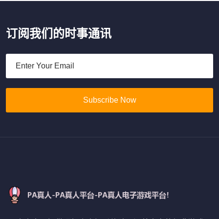
订阅我们的时事通讯
Subscribe Now