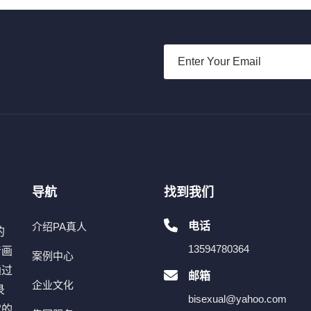
导航
找到我们
电话
介绍PA真人
的
13594780364
清画
案例中心
通过
邮箱
企业文化
录
bisexual@yahoo.com
定的