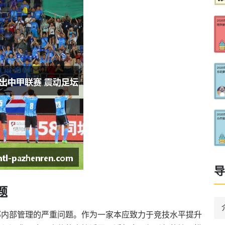
导
题
部内部管理的严重问题。作为一家本应致力于竞技水平提升