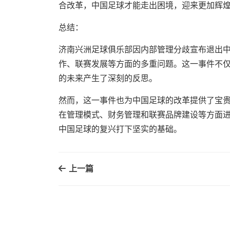
合改革，中国足球才能走出困境，迎来更加辉
总结：
济南兴洲足球俱乐部因内部管理分歧宣布退出
作、联赛发展等方面的多重问题。这一事件不
的未来产生了深刻的反思。
然而，这一事件也为中国足球的改革提供了宝
在管理模式、财务管理和联赛品牌建设等方面
中国足球的复兴打下坚实的基础。
上一篇