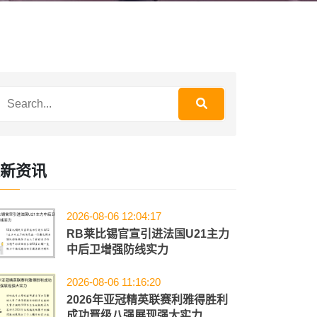
新资讯
2026-08-06 12:04:17
RB莱比锡官宣引进法国U21主力
中后卫增强防线实力
2026-08-06 11:16:20
2026年亚冠精英联赛利雅得胜利
成功晋级八强展现强大实力