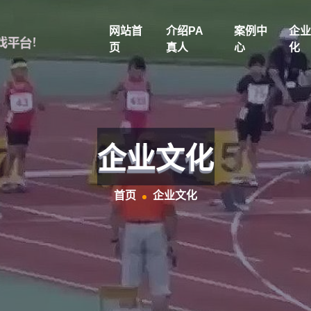
网站首
介绍PA
案例中
企业
页
真人
心
化
企业文化
首页
企业文化