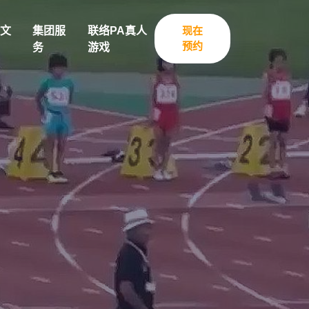
文
集团服
联络PA真人
现在
预约
务
游戏