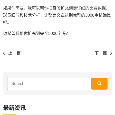
如果你需要，我可以帮你把每段扩充到更详细的比赛数据、
球员细节和技术分析，让整篇文章达到完整的3000字精确篇
幅。
你希望我帮你扩充到完全3000字吗？
上一篇
下一篇
最新资讯