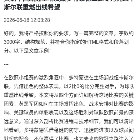
斯尔联重燃出线希望
2026-06-18 12:03:28
好的，我将严格按照你的要求，写一篇完整的文章，字数约
3000字，结构规范，并符合你指定的HTML格式和段落划
分。以下是文章示例：
---
在欧冠小组赛的激烈角逐中，多特蒙德在主场迎战纽卡斯尔
联，凭借出色的整体表现，以2比0的比分完胜对手，为球队
重燃出线希望。本文将从四个方面详细解析这场比赛的关键
因素：黄黑军团如何在主场发挥出色、战术安排对比赛的影
响、关键球员的精彩表现以及这场胜利对球队欧冠前景的深
远意义。通过深入剖析比赛进程与技术细节，我们可以清晰
地看到，多特蒙德凭借稳健的防守、迅捷的进攻以及球员间
默契的配合，不仅赢得了比赛，也为未来的欧冠之路注入了