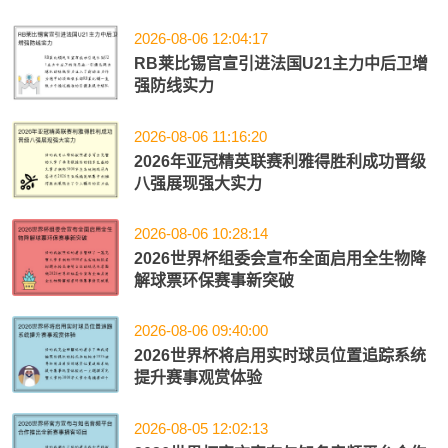
2026-08-06 12:04:17
RB莱比锡官宣引进法国U21主力中后卫增
强防线实力
2026-08-06 11:16:20
2026年亚冠精英联赛利雅得胜利成功晋级
八强展现强大实力
2026-08-06 10:28:14
2026世界杯组委会宣布全面启用全生物降
解球票环保赛事新突破
2026-08-06 09:40:00
2026世界杯将启用实时球员位置追踪系统
提升赛事观赏体验
2026-08-05 12:02:13