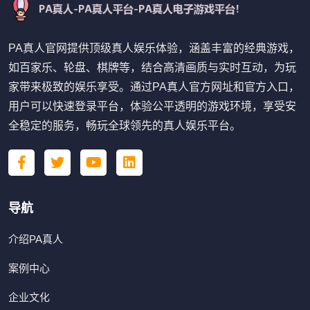
PA真人官网提供顶级真人娱乐体验，涵盖丰富的经典游戏，
如百家乐、轮盘、棋牌等，结合高清画质与实时互动，为玩
家带来极致的娱乐享受。通过PA真人官方网址和官方入口，
用户可以快速登录平台，体验公平透明的游戏环境，享受安
全稳定的服务，畅玩全球领先的真人娱乐平台。
导航
介绍PA真人
案例中心
企业文化