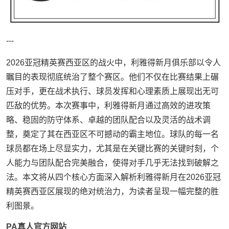
---
2026亚冠精英赛西亚区的战火中，利雅得新月俱乐部以令人
瞩目的表现彻底统治了整个赛区。他们不仅在比赛结果上碾
压对手，更在战术执行、球员发挥和心理素质上展现出无可
匹敌的优势。本次赛事中，利雅得新月通过高效的进攻策
略、稳固的防守体系、卓越的团队配合以及灵活的战术调
整，奠定了其在西亚区不可撼动的霸主地位。球队的每一名
球员都在场上尽显实力，尤其是在关键比赛的关键时刻，个
人能力与团队配合完美融合，使得对手几乎无法找到破解之
法。本文将从四个核心方面深入解析利雅得新月在2026亚冠
精英赛西亚区展现的绝对统治力，为读者呈现一幅完整的胜
利图景。
PA真人官方网站