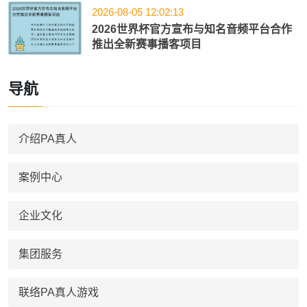
2026-08-05 12:02:13
2026世界杯官方宣布与知名音频平台合作
推出全新赛事播客项目
导航
介绍PA真人
案例中心
企业文化
集团服务
联络PA真人游戏