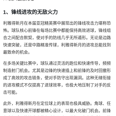
1、锋线进攻的无敌火力
利雅得新月在本届亚冠精英赛中展现出的锋线攻击力堪称恐
怖。球队核心前锋在每场比赛中都能保持高效进球，锋线组
合之间配合默契，使对手的防线几乎无所遁形。无论是边路
快速突破，还是中路精准传球，利雅得新月的进攻总能找到
最致命的机会。
在多场关键比赛中，球队通过灵活的跑位和快速传导，频频
制造射门机会。尤其是边锋的快速插上和前锋的及时回撤形
成了高效的攻击链条，使对手防守出现漏洞。这种无缝衔接
的进攻模式不仅提高了进球效率，也极大地压制了对手的反
击可能。
此外，利雅得新月在定位球上的表现也极具威胁。角球、任
意球以及快速开球都被精心设计，以最大化破门机会。前锋