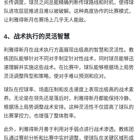
长传调度，球员之间总能精确判断传球路线和时机，使得球
队进攻层层推进且难以被破解。这种高度协作的比赛模式，
让利雅得新月在赛场上几乎无人能敌。
4、战术执行的灵活智慧
利雅得新月在战术执行方面展现出极高的智慧和灵活性。教
练团队能够针对不同对手制定针对性战术，同时球员能够迅
速理解并实施这些战术。在比赛中，球队能够根据场上局势
灵活调整阵型和策略，使对手难以预测和应对。
球队在控球率、场面压制和反击速度上表现出极高的战术素
养。无论是在领先还是落后时，利雅得新月都能保持冷静，
根据场上局势调整战术安排。这种灵活性不仅提高了球队的
比赛掌控力，也增强了整体胜率。
此外，利雅得新月善于利用对手弱点进行战术渗透。教练团
队通过赛前分析和比赛中实时调整，使球队在关键区域形成