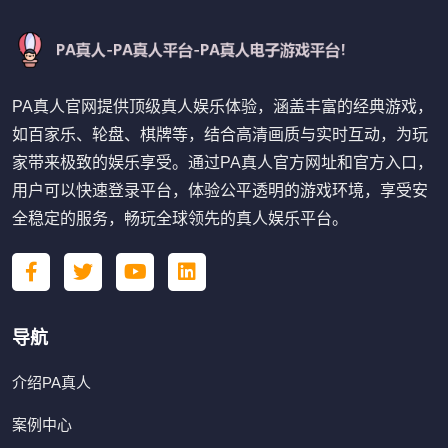
PA真人官网提供顶级真人娱乐体验，涵盖丰富的经典游戏，
如百家乐、轮盘、棋牌等，结合高清画质与实时互动，为玩
家带来极致的娱乐享受。通过PA真人官方网址和官方入口，
用户可以快速登录平台，体验公平透明的游戏环境，享受安
全稳定的服务，畅玩全球领先的真人娱乐平台。
导航
介绍PA真人
案例中心