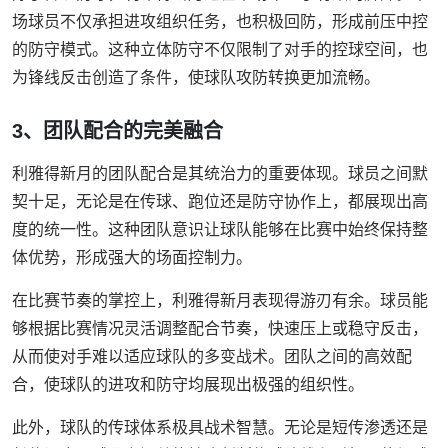
场球员不仅承担进攻组织任务，也积极回防，形成前压中控
的防守模式。这种立体防守不仅限制了对手的控球空间，也
为锋线反击创造了条件，使球队攻防转换更加流畅。
3、团队配合的完美融合
利雅得新月的团队配合是其统治力的重要体现。球员之间默
契十足，无论是在传球、跑位还是防守协作上，都展现出高
度的统一性。这种团队意识让球队能够在比赛中始终保持整
体优势，形成强大的场面控制力。
在比赛节奏的掌控上，利雅得新月表现得游刃有余。球员能
够根据比赛情况灵活调整配合节奏，快速压上或稳守反击，
从而使对手难以适应球队的多变战术。团队之间的高效配
合，使球队的进攻和防守均展现出极强的组织性。
此外，球队的传球体系极具战术智慧。无论是短传渗透还是