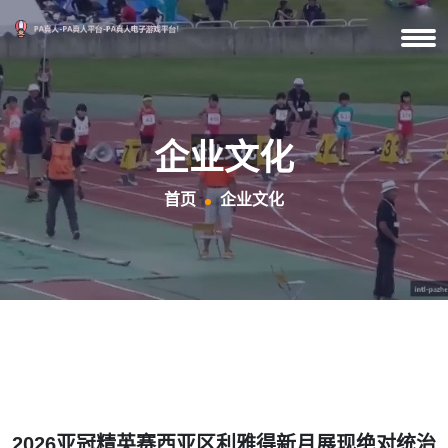
企业文化
首页
企业文化
2026亚冠精英赛西亚区利雅得新月展现绝对统治