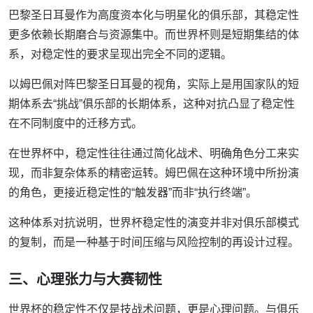
巴黎圣日耳曼作为高度资本化与明星化的俱乐部，其稳定性
更多依赖长期磨合与资源集中。而世界杯则是短期集结的体
系，对稳定性的要求呈现出完全不同的逻辑。
以姆巴佩对阵巴黎圣日耳曼的视角，实际上是用国家队的短
期体系去“挑战”俱乐部的长期体系，这种对抗凸显了稳定性
在不同制度中的迁移方式。
在世界杯中，稳定性往往通过简化战术、明确角色分工来实
现，而非复杂体系的精密运转。姆巴佩在这种环境中所扮演
的角色，更接近稳定性的“触发器”而非“执行终端”。
这种体系对抗说明，世界杯稳定性的演变并非对俱乐部模式
的复制，而是一种基于时间压缩与风险控制的再设计过程。
三、心理张力与大赛韧性
世界杯的稳定性不仅是技战术问题，更是心理问题。与俱乐