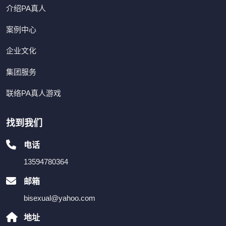
介绍PA真人
案例中心
企业文化
集团服务
联络PA真人游戏
找到我们
电话
13594780364
邮箱
bisexual@yahoo.com
地址