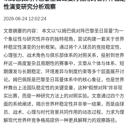
性演变研究分析观察
2026-06-24 12:02:24
文章摘要的内容： 本文以“以姆巴佩对阵巴黎圣日耳曼”为一
个象征性与研究性并存的独特视角，尝试构建一套关于世界
杯稳定性演变的分析框架。通过将个人球员的竞技稳定性、
心理张力、战术角色与俱乐部体系的对照关系，投射到世界
杯这一高度复杂且周期性的赛事中，文章从个体与体系、短
期爆发与长期稳定、环境差异与制度约束等多个层面展开讨
论。姆巴佩既是巴黎圣日耳曼体系中的核心象征，也是世界
杯舞台上法国队稳定性的关键变量，这种“假想对阵”并非现
实比赛，而是一种研究方法上的对照实验。文章通过四个方
面的系统阐述，揭示世界杯稳定性并非单一结果，而是由球
员、战术、心理与时代背景共同作用的动态过程，力求为理
解现代世界杯竞争格局提供一种更具解释力的观察路径。