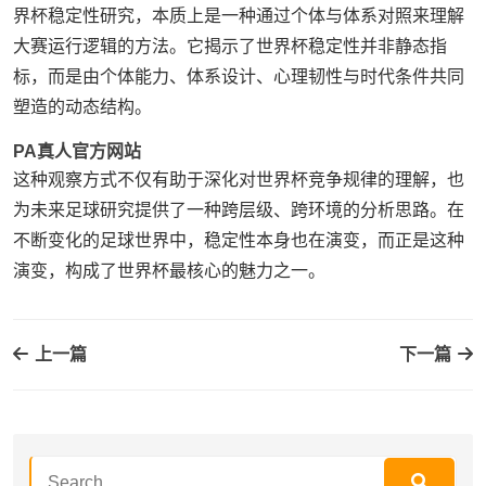
界杯稳定性研究，本质上是一种通过个体与体系对照来理解
大赛运行逻辑的方法。它揭示了世界杯稳定性并非静态指
标，而是由个体能力、体系设计、心理韧性与时代条件共同
塑造的动态结构。
PA真人官方网站
这种观察方式不仅有助于深化对世界杯竞争规律的理解，也
为未来足球研究提供了一种跨层级、跨环境的分析思路。在
不断变化的足球世界中，稳定性本身也在演变，而正是这种
演变，构成了世界杯最核心的魅力之一。
上一篇
下一篇