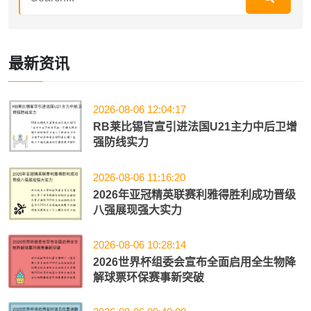
最新资讯
2026-08-06 12:04:17
RB莱比锡官宣引进法国U21主力中后卫增
强防线实力
2026-08-06 11:16:20
2026年亚冠精英联赛利雅得胜利成功晋级
八强展现强大实力
2026-08-06 10:28:14
2026世界杯组委会宣布全面启用全生物降
解球票环保赛事新突破