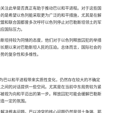
加关注此举是否真正有助于推动巴以和平进程。对于这些国
多的是希望以色列能采取更为广泛的和平措施，尤其是在解
欧盟和联合国都曾多次呼吁以色列停止对巴勒斯坦领土的军
回应国际压力。
勒斯坦持较为同情的态度，他们对于以色列释放囚犯的举措
列长期以来对巴勒斯坦人民的压迫。总体而言，国际社会的
局势的复杂性和多维性。
够为巴以和平进程带来实质性变化，仍然存在较大的不确定
以之间的对话提供一些空间。尤其是在当前中东局势较为紧
都被视为向和平迈出的第一步。释放囚犯可能会缓解巴勒斯
创造一定的氛围。
以解决根本问题。巴以冲突的核心问题仍然是领土争端、耶