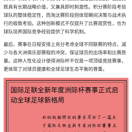
既具有长期战略价值，又兼具即时刺激性。积分赛阶段考验
球队的整体稳定性，而淘汰赛阶段则体现瞬间决策与战术执
行的极致考验。这种创新模式不仅提升了比赛观赏性，也为
球队培养国际竞争经验提供了科学机制。
最后，赛事在日程安排上充分考虑全球不同联赛的特点，减
少与各大洲俱乐部赛程的冲突，保证球员的出场率和比赛质
量。这种人性化设计使得洲际杯不仅是一项顶级竞技赛事，
更体现了对球员健康和全球足球生态平衡的尊重。