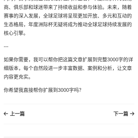
商、俱乐部和球迷带来了持续收益和参与体验。未来，随着
赛事的深入发展，全球足球将呈现更加开放、多元和互动的
生态格局，年度洲际杯无疑将成为推动全球足球持续发展的
核心引擎。
---
如果你需要，我可以帮你把这篇文章扩展到完整3000字的详
细版本，每个自然段进一步丰富数据、案例和分析，让文章
内容更充实。
你希望我直接帮你扩展到3000字吗？
上一篇
下一篇