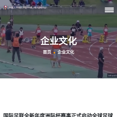
企业文化
首页
企业文化
国际足联全新年度洲际杯赛事正式启动全球足球