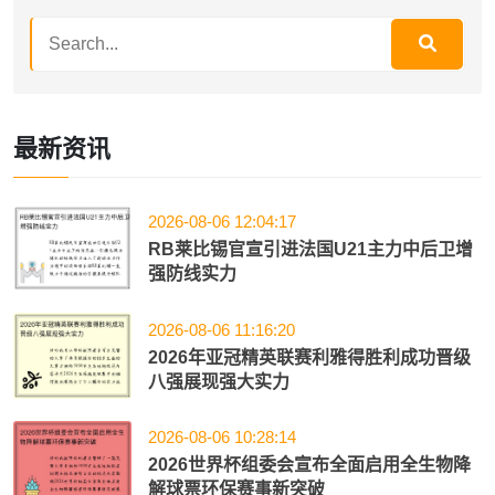
最新资讯
2026-08-06 12:04:17
RB莱比锡官宣引进法国U21主力中后卫增
强防线实力
2026-08-06 11:16:20
2026年亚冠精英联赛利雅得胜利成功晋级
八强展现强大实力
2026-08-06 10:28:14
2026世界杯组委会宣布全面启用全生物降
解球票环保赛事新突破