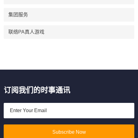
集团服务
联络PA真人游戏
订阅我们的时事通讯
Subscribe Now