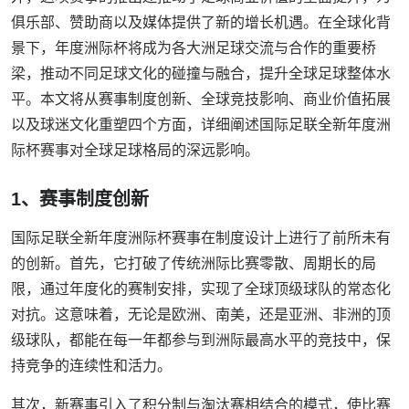
俱乐部、赞助商以及媒体提供了新的增长机遇。在全球化背
景下，年度洲际杯将成为各大洲足球交流与合作的重要桥
梁，推动不同足球文化的碰撞与融合，提升全球足球整体水
平。本文将从赛事制度创新、全球竞技影响、商业价值拓展
以及球迷文化重塑四个方面，详细阐述国际足联全新年度洲
际杯赛事对全球足球格局的深远影响。
1、赛事制度创新
国际足联全新年度洲际杯赛事在制度设计上进行了前所未有
的创新。首先，它打破了传统洲际比赛零散、周期长的局
限，通过年度化的赛制安排，实现了全球顶级球队的常态化
对抗。这意味着，无论是欧洲、南美，还是亚洲、非洲的顶
级球队，都能在每一年都参与到洲际最高水平的竞技中，保
持竞争的连续性和活力。
其次，新赛事引入了积分制与淘汰赛相结合的模式，使比赛