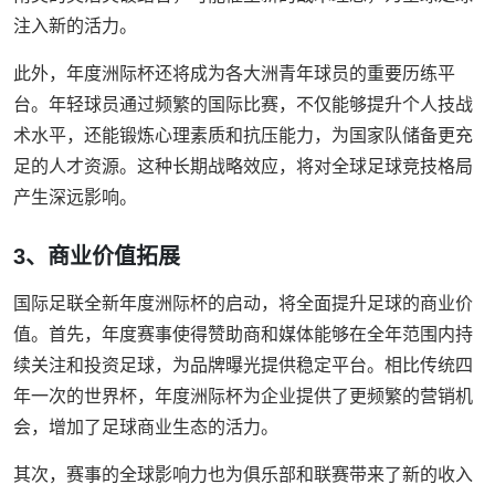
注入新的活力。
此外，年度洲际杯还将成为各大洲青年球员的重要历练平
台。年轻球员通过频繁的国际比赛，不仅能够提升个人技战
术水平，还能锻炼心理素质和抗压能力，为国家队储备更充
足的人才资源。这种长期战略效应，将对全球足球竞技格局
产生深远影响。
3、商业价值拓展
国际足联全新年度洲际杯的启动，将全面提升足球的商业价
值。首先，年度赛事使得赞助商和媒体能够在全年范围内持
续关注和投资足球，为品牌曝光提供稳定平台。相比传统四
年一次的世界杯，年度洲际杯为企业提供了更频繁的营销机
会，增加了足球商业生态的活力。
其次，赛事的全球影响力也为俱乐部和联赛带来了新的收入