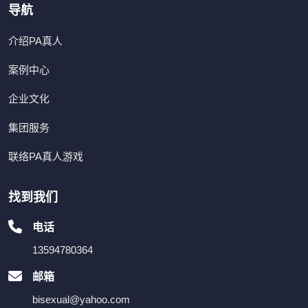
导航
介绍PA真人
案例中心
企业文化
集团服务
联络PA真人游戏
找到我们
电话
13594780364
邮箱
bisexual@yahoo.com