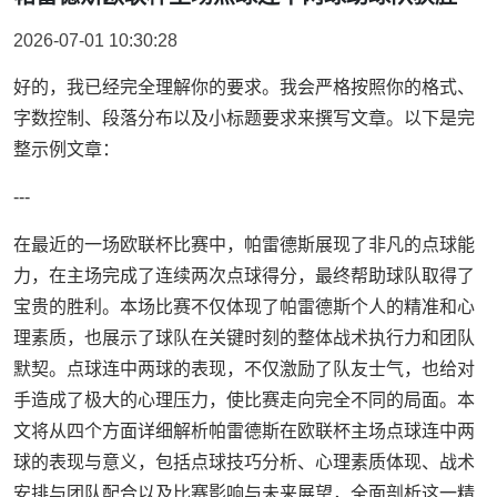
2026-07-01 10:30:28
好的，我已经完全理解你的要求。我会严格按照你的格式、
字数控制、段落分布以及小标题要求来撰写文章。以下是完
整示例文章：
---
在最近的一场欧联杯比赛中，帕雷德斯展现了非凡的点球能
力，在主场完成了连续两次点球得分，最终帮助球队取得了
宝贵的胜利。本场比赛不仅体现了帕雷德斯个人的精准和心
理素质，也展示了球队在关键时刻的整体战术执行力和团队
默契。点球连中两球的表现，不仅激励了队友士气，也给对
手造成了极大的心理压力，使比赛走向完全不同的局面。本
文将从四个方面详细解析帕雷德斯在欧联杯主场点球连中两
球的表现与意义，包括点球技巧分析、心理素质体现、战术
安排与团队配合以及比赛影响与未来展望，全面剖析这一精