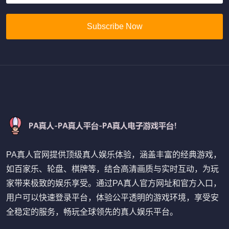
Subscribe Now
PA真人官网提供顶级真人娱乐体验，涵盖丰富的经典游戏，
如百家乐、轮盘、棋牌等，结合高清画质与实时互动，为玩
家带来极致的娱乐享受。通过PA真人官方网址和官方入口，
用户可以快速登录平台，体验公平透明的游戏环境，享受安
全稳定的服务，畅玩全球领先的真人娱乐平台。