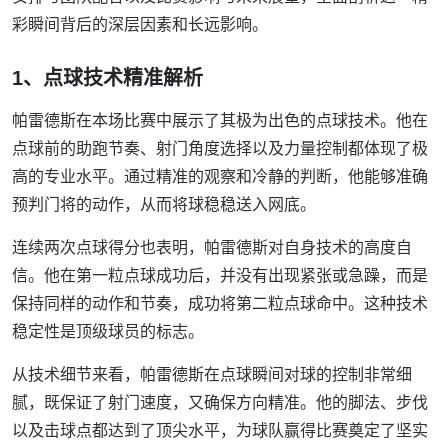
彩瞬间背后的深层因素和长远影响。
1、点球技术精准解析
帕雷德斯在本场比赛中展示了其极为出色的点球技术。他在
点球前的助跑节奏、射门角度选择以及力量控制都体现了极
高的专业水平。通过精准的观察和冷静的判断，他能够准确
预判门将的动作，从而将球稳稳送入网底。
连续两次点球得分也表明，帕雷德斯对自身技术的高度自
信。他在第一粒点球成功后，并没有出现紧张或急躁，而是
保持同样的动作和节奏，成功将第二粒点球命中。这种技术
稳定性是顶级球员的标志。
从技术细节来看，帕雷德斯在点球瞬间对球的控制非常细
腻，既保证了射门速度，又确保方向精准。他的脚法、步伐
以及击球点都达到了顶尖水平，为球队赢得比赛奠定了坚实