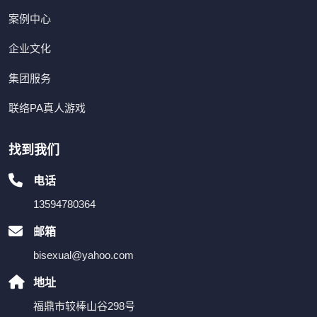
案例中心
企业文化
集团服务
联络PA真人游戏
找到我们
电话
13594780364
邮箱
bisexual@yahoo.com
地址
福鼎市较棒山谷298号