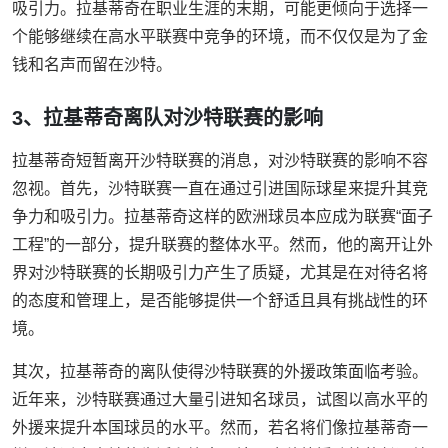
吸引力。拉基蒂奇在职业生涯的末期，可能更倾向于选择一
个能够继续在高水平联赛中竞争的环境，而不仅仅是为了金
钱和名声而留在沙特。
3、拉基蒂奇离队对沙特联赛的影响
拉基蒂奇短暂离开沙特联赛的消息，对沙特联赛的影响不容
忽视。首先，沙特联赛一直在通过引进国际球星来提升其竞
争力和吸引力。拉基蒂奇这样的欧洲球员本应成为联赛“面子
工程”的一部分，提升联赛的整体水平。然而，他的离开让外
界对沙特联赛的长期吸引力产生了质疑，尤其是在对待名将
的态度和管理上，是否能够提供一个舒适且具有挑战性的环
境。
其次，拉基蒂奇的离队使得沙特联赛的外援政策面临考验。
近年来，沙特联赛通过大量引进知名球员，试图以高水平的
外援来提升本国球员的水平。然而，若名将们像拉基蒂奇一