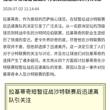
2026-07-02 11:14:44
拉基蒂奇，作为曾经的巴萨核心球员，在短暂征战沙特联赛
后迅速离队的决定引发了广泛关注。从一名欧洲足坛的顶级
球员到转战中东的沙特阿拉伯联赛，拉基蒂奇的职业生涯经
历了快速的变迁。更令外界好奇的是，尽管他在沙特联赛的
表现并不差，但他却选择了迅速离开。这一决定引发了人们
对于沙特联赛的关注与讨论，并且也让球迷们对拉基蒂奇的
选择产生了诸多疑问。本文将从四个方面探讨拉基蒂奇在沙
特联赛短暂征战后迅速离队的背景、原因以及这一事件对拉
基蒂奇本人及沙特联赛的影响。