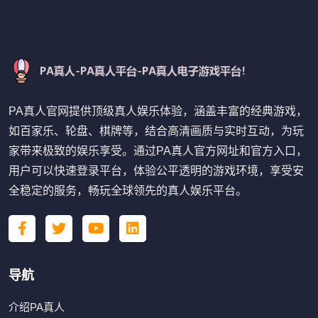
PA真人官网提供顶级真人娱乐体验，涵盖丰富的经典游戏，
如百家乐、轮盘、棋牌等，结合高清画质与实时互动，为玩
家带来极致的娱乐享受。通过PA真人官方网址和官方入口，
用户可以快速登录平台，体验公平透明的游戏环境，享受安
全稳定的服务，畅玩全球领先的真人娱乐平台。
导航
介绍PA真人