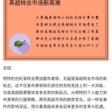
总结：
明特的创纪录转会费加盟布莱顿，无疑是英超转会市场的新
标志。这不仅是布莱顿俱乐部在财务和竞技上的一大突破，
也是英超联赛整体竞争态势的新起点。从明特的个人能力到
布莱顿的引援策略，再到英超市场的趋势变化，这一转会事
件的影响深远，预示着英超未来会迎来更多的变革与机遇。