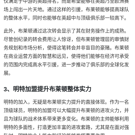
仅满足于中游的英超排名，而是希望能够在英超乃至欧洲赛
场上闯出一片天地。通过这样的引援，布莱顿能够提高球队
的整体水平，同时也能够在英超中与顶级俱乐部一较高下。
此外，布莱顿通过这次转会显示了其在财务操作上的成熟。
尽管创纪录的转会费用让人惊讶，但布莱顿管理层的审慎财
务规划和市场分析，使得这笔转会并非盲目的豪赌。布莱顿
在商业运营方面的智慧和远见，使得他们能够在经济可承受
的范围内完成高水平引援，进一步推动了俱乐部的全球化发
展。
3、明特加盟提升布莱顿整体实力
明特的加入，无疑是布莱顿实力提升的直接体现。作为一名
顶级球员，明特的加盟可以大幅提升布莱顿的进攻火力，并
且为球队的战术体系带来更多变化。布莱顿的主帅能够利用
明特的多面性，打造更加丰富的进攻套路，尤其是在面对强