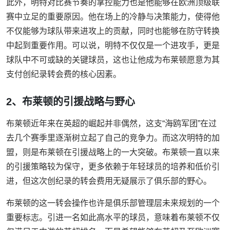
此外，明特对比赛节奏的掌控能力也是他能够在欧洲顶级联
赛中立足的重要原因。他在场上的冷静与决策能力，使得他
不仅能够为球队带来进攻上的贡献，同时也能够在防守转换
中起到重要作用。可以说，明特不仅仅是一个进攻手，更是
球队中不可或缺的关键球员，这也让他成为布莱顿愿意为其
支付创纪录转会费的核心因素。
2、布莱顿的引援战略与野心
布莱顿近年来在英超的崛起并非偶然，这支“海鸥军团”在过
去几个赛季里逐渐树立起了自己的竞争力。而这次明特的加
盟，则是布莱顿在引援战略上的一大突破。布莱顿一直以来
的引援策略较为保守，更多依赖于年轻球员的培养和低价引
进，但这次创纪录的转会费用无疑展示了俱乐部的野心。
布莱顿的这一转会操作也许是俱乐部管理层未来规划的一个
重要标志。引进一名如此高水平的球员，意味着布莱顿不仅