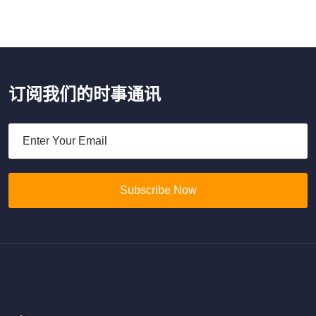
订阅我们的时事通讯
Subscribe Now