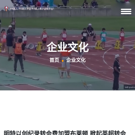
企业文化
首页
企业文化
明特以创纪录转会费加盟布莱顿 掀起英超转会