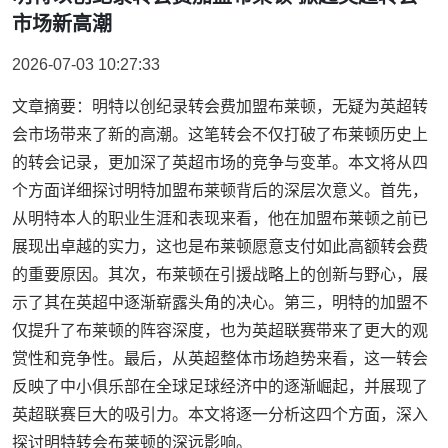
市场新高潮
2026-07-03 10:27:33
文章摘要：明特以创纪录转会费加盟布莱顿，无疑为英超转
会市场带来了新的高潮。这笔转会不仅打破了布莱顿历史上
的转会记录，更加深了英超市场的竞争与变革。本文将从四
个方面详细探讨明特加盟布莱顿背后的深层次意义。首先，
从明特本人的职业生涯和表现来看，他在加盟布莱顿之前已
展现出卓越的实力，这也是布莱顿愿意支付如此高额转会费
的重要原因。其次，布莱顿在引援战略上的创新与野心，展
示了其在英超中逐渐崭露头角的决心。第三，明特的加盟不
仅提升了布莱顿的阵容深度，也为英超联赛带来了更大的观
赏性和竞争性。最后，从英超整体市场趋势来看，这一转会
反映了中小俱乐部在全球足球经济中的逐渐崛起，并展现了
英超联赛巨大的吸引力。本文将逐一分析这四个方面，深入
探讨明特转会布莱顿的深远影响。