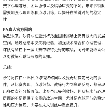
赛下心理辅导、团队协作以及临场应变的不足。未来沙特队
需要加强心理训练和点球训练，以提升在关键时刻的稳定
性。
PA真人官方网站
展望未来，沙特队在亚洲杯乃至国际赛场上仍有很大的发展
空间。通过总结本次失利经验，加强战术磨合和心理管理，
球队有望在下一届比赛中取得更好的成绩，同时也能改善公
众对教练和球队形象的认知。
总结：
沙特阿拉伯亚洲杯点球惜败韩国以及曼奇尼提前离场的事
件，从比赛表现、点球细节、教练行为到舆论反响，都呈现
出多层次的分析价值。比赛虽以失利收场，但从技术与心理
层面的不足提供了宝贵的改进空间，尤其是点球环节的稳定
性和压力管理，需要在未来训练中重点提升。