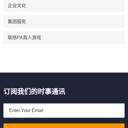
企业文化
集团服务
联络PA真人游戏
订阅我们的时事通讯