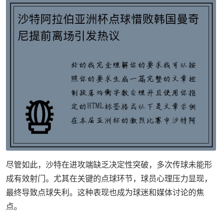
尽管如此，沙特在进攻端缺乏决定性突破，多次传球未能形
成有效射门。尤其在关键的点球环节，球员心理压力显现，
最终导致点球失利。这种表现也成为球迷和媒体讨论的焦
点。