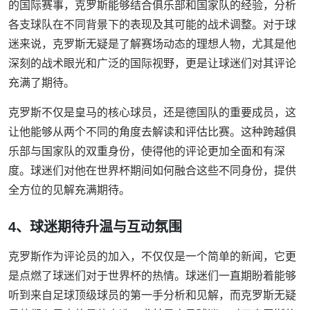
的国际赛事，克罗斯能够结合俱乐部和国家队的经验，分析
各支球队在不同背景下的表现及其可能的战术调整。对于球
迷来说，克罗斯无疑是了解赛场动态的理想人物，尤其是他
深刻的战术眼光和广泛的国际视野，更是让球迷们对其评论
充满了期待。
克罗斯不仅是皇马的核心球员，还是德国队的重要成员，这
让他能够从两个不同的角度去解读和评估比赛。这种跨越俱
乐部与国家队的双重身份，使得他的评论更加全面和有深
度。球迷们对他在世界杯期间如何融合这些不同身份，提供
全方位的见解充满期待。
4、球迷期待升温与互动氛围
克罗斯作为评论员的加入，不仅仅是一个简单的新闻，它更
是点燃了球迷们对于世界杯的热情。球迷们一直期盼着能够
听到来自足球顶级球员的第一手分析和见解，而克罗斯无疑