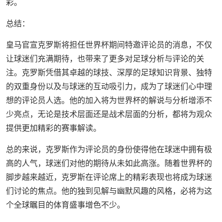
彩。
总结：
皇马官宣克罗斯将担任世界杯期间特邀评论员的消息，不仅
让球迷们充满期待，也带来了更多对足球分析与评论的关
注。克罗斯凭借其卓越的球技、深厚的足球知识背景、独特
的双重身份以及与球迷的互动吸引力，成为了球迷们心中理
想的评论员人选。他的加入将为世界杯的解说与分析增添不
少亮点，无论是技术层面还是战术层面的分析，都将为观众
提供更加精彩的赛事解读。
总的来说，克罗斯作为评论员的身份使得他在球迷中拥有极
高的人气，球迷们对他的期待从未如此高涨。随着世界杯的
脚步越来越近，克罗斯在评论席上的精彩表现也将成为球迷
们讨论的焦点。他的独到见解与幽默风趣的风格，必将为这
个全球瞩目的体育盛事增色不少。