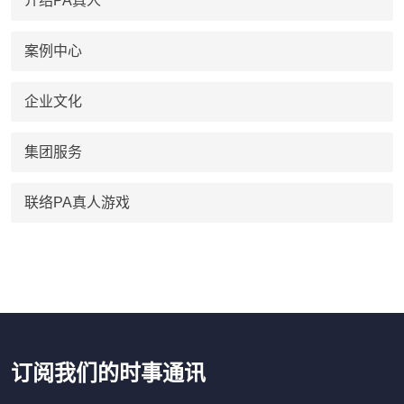
介绍PA真人
案例中心
企业文化
集团服务
联络PA真人游戏
订阅我们的时事通讯