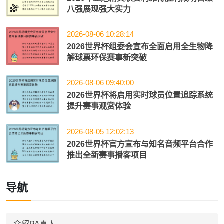
八强展现强大实力
2026-08-06 10:28:14
2026世界杯组委会宣布全面启用全生物降
解球票环保赛事新突破
2026-08-06 09:40:00
2026世界杯将启用实时球员位置追踪系统
提升赛事观赏体验
2026-08-05 12:02:13
2026世界杯官方宣布与知名音频平台合作
推出全新赛事播客项目
导航