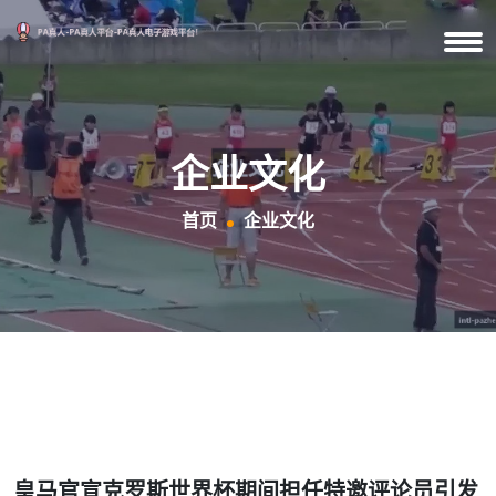
企业文化
首页
企业文化
皇马官宣克罗斯世界杯期间担任特邀评论员引发