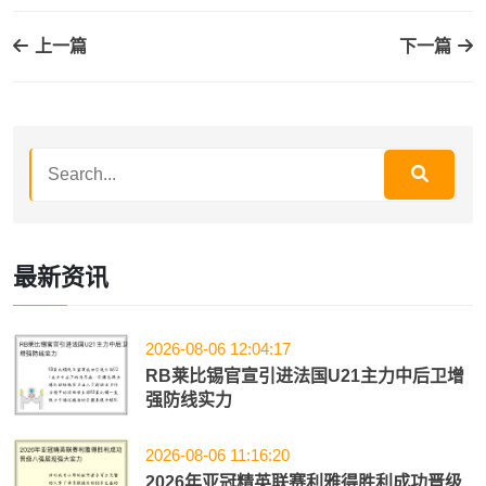
上一篇
下一篇
最新资讯
2026-08-06 12:04:17
RB莱比锡官宣引进法国U21主力中后卫增
强防线实力
2026-08-06 11:16:20
2026年亚冠精英联赛利雅得胜利成功晋级