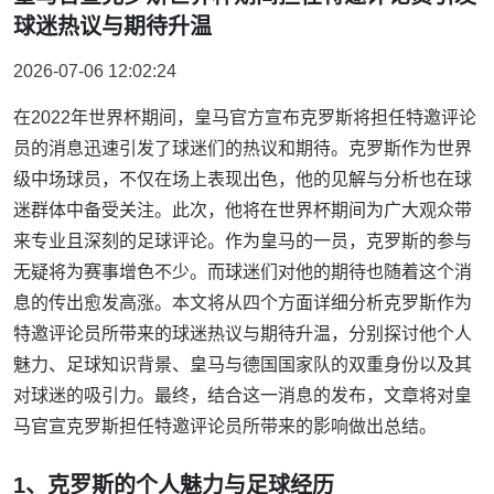
球迷热议与期待升温
2026-07-06 12:02:24
在2022年世界杯期间，皇马官方宣布克罗斯将担任特邀评论
员的消息迅速引发了球迷们的热议和期待。克罗斯作为世界
级中场球员，不仅在场上表现出色，他的见解与分析也在球
迷群体中备受关注。此次，他将在世界杯期间为广大观众带
来专业且深刻的足球评论。作为皇马的一员，克罗斯的参与
无疑将为赛事增色不少。而球迷们对他的期待也随着这个消
息的传出愈发高涨。本文将从四个方面详细分析克罗斯作为
特邀评论员所带来的球迷热议与期待升温，分别探讨他个人
魅力、足球知识背景、皇马与德国国家队的双重身份以及其
对球迷的吸引力。最终，结合这一消息的发布，文章将对皇
马官宣克罗斯担任特邀评论员所带来的影响做出总结。
1、克罗斯的个人魅力与足球经历