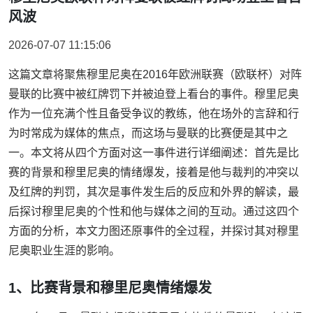
风波
2026-07-07 11:15:06
这篇文章将聚焦穆里尼奥在2016年欧洲联赛（欧联杯）对阵
曼联的比赛中被红牌罚下并被迫登上看台的事件。穆里尼奥
作为一位充满个性且备受争议的教练，他在场外的言辞和行
为时常成为媒体的焦点，而这场与曼联的比赛便是其中之
一。本文将从四个方面对这一事件进行详细阐述：首先是比
赛的背景和穆里尼奥的情绪爆发，接着是他与裁判的冲突以
及红牌的判罚，其次是事件发生后的反应和外界的解读，最
后探讨穆里尼奥的个性和他与媒体之间的互动。通过这四个
方面的分析，本文力图还原事件的全过程，并探讨其对穆里
尼奥职业生涯的影响。
1、比赛背景和穆里尼奥情绪爆发