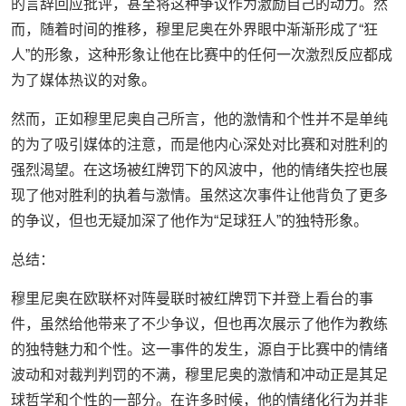
的言辞回应批评，甚至将这种争议作为激励自己的动力。然
而，随着时间的推移，穆里尼奥在外界眼中渐渐形成了“狂
人”的形象，这种形象让他在比赛中的任何一次激烈反应都成
为了媒体热议的对象。
然而，正如穆里尼奥自己所言，他的激情和个性并不是单纯
的为了吸引媒体的注意，而是他内心深处对比赛和对胜利的
强烈渴望。在这场被红牌罚下的风波中，他的情绪失控也展
现了他对胜利的执着与激情。虽然这次事件让他背负了更多
的争议，但也无疑加深了他作为“足球狂人”的独特形象。
总结：
穆里尼奥在欧联杯对阵曼联时被红牌罚下并登上看台的事
件，虽然给他带来了不少争议，但也再次展示了他作为教练
的独特魅力和个性。这一事件的发生，源自于比赛中的情绪
波动和对裁判判罚的不满，穆里尼奥的激情和冲动正是其足
球哲学和个性的一部分。在许多时候，他的情绪化行为并非