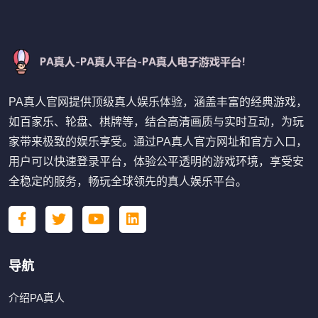
PA真人官网提供顶级真人娱乐体验，涵盖丰富的经典游戏，
如百家乐、轮盘、棋牌等，结合高清画质与实时互动，为玩
家带来极致的娱乐享受。通过PA真人官方网址和官方入口，
用户可以快速登录平台，体验公平透明的游戏环境，享受安
全稳定的服务，畅玩全球领先的真人娱乐平台。
导航
介绍PA真人