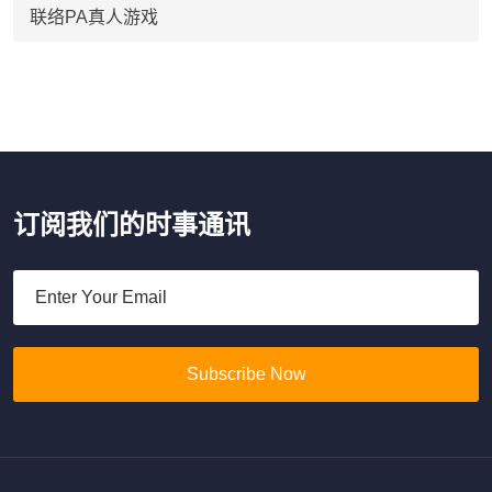
联络PA真人游戏
订阅我们的时事通讯
Subscribe Now