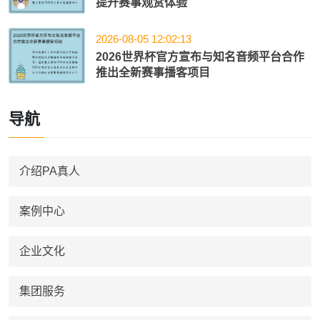
提升赛事观赏体验
2026-08-05 12:02:13
2026世界杯官方宣布与知名音频平台合作
推出全新赛事播客项目
导航
介绍PA真人
案例中心
企业文化
集团服务