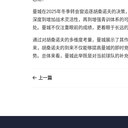
曼城在2025年冬季转会窗追逐胡桑诺夫的决
深度到增加战术灵活性，再到增强青训体系的
处。曼城不仅注重眼前的成绩，更着眼于长远
通过对胡桑诺夫的多维度考量，曼城展示了其
来，胡桑诺夫的到来不仅能够提高曼城的即时
势。总体来看，曼城此举既是对当前球队的补
上一篇