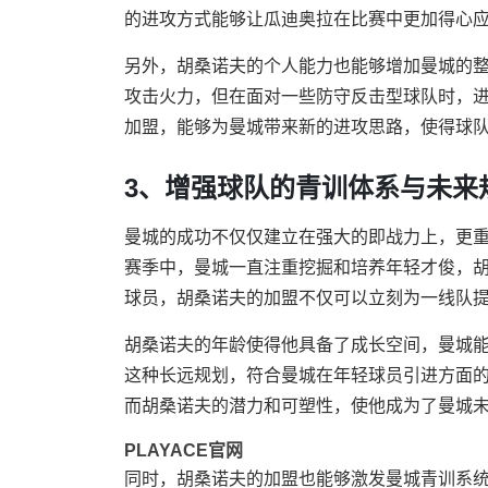
的进攻方式能够让瓜迪奥拉在比赛中更加得心
另外，胡桑诺夫的个人能力也能够增加曼城的
攻击火力，但在面对一些防守反击型球队时，
加盟，能够为曼城带来新的进攻思路，使得球
3、增强球队的青训体系与未来
曼城的成功不仅仅建立在强大的即战力上，更
赛季中，曼城一直注重挖掘和培养年轻才俊，
球员，胡桑诺夫的加盟不仅可以立刻为一线队
胡桑诺夫的年龄使得他具备了成长空间，曼城
这种长远规划，符合曼城在年轻球员引进方面
而胡桑诺夫的潜力和可塑性，使他成为了曼城
PLAYACE官网
同时，胡桑诺夫的加盟也能够激发曼城青训系