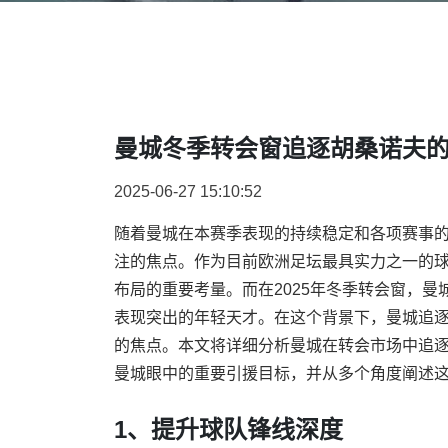
曼城冬季转会窗追逐胡桑诺夫
2025-06-27 15:10:52
随着曼城在本赛季表现的持续稳定和各项赛事
注的焦点。作为目前欧洲足坛最具实力之一的
布局的重要考量。而在2025年冬季转会窗，
表现突出的年轻天才。在这个背景下，曼城追
的焦点。本文将详细分析曼城在转会市场中追
曼城眼中的重要引援目标，并从多个角度阐述
1、提升球队锋线深度