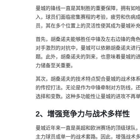
曼城的锋线一直是其制胜的重要保障，拥有如
入，球员们面临密集赛程的考验，疲劳和伤病
员，其在多个位置上的灵活性使其成为曼城补
首先，胡桑诺夫能够胜任中锋及左右边锋的角
对手激烈的对抗中，曼城可以依赖胡桑诺夫进
题。此外，胡桑诺夫的到来，也意味着曼城的
力储备至关重要。
其次，胡桑诺夫的技术特点契合曼城的战术体
的传控打法。无论是作为中锋牵制对方防线，
选择和变数。这种多功能性让曼城的进攻不再
2、增强竞争力与战术多样性
曼城近年来一直是英超和欧洲赛场的顶级球队
主力球员或单一的战术套路。因此，增强战术