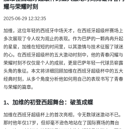
耀与荣耀时刻
2025-06-29 12:32:35
加维，这位年轻的西班牙中场天才，在西班牙超级杯赛场上
多次展现了令人叹为观止的表现。作为巴萨的一颗冉冉升起
的星星，加维在短短的时间里，以其激情与技术征服了球迷
的心。在西班牙超级杯的五大激动时刻中，他的青春闪耀与
荣耀时刻不仅仅是个人的成就，更是巴萨年轻一代球员崭露
头角的象征。本文将详细回顾加维在西班牙超级杯中的五大
经典时刻，从多个角度分析他如何用自己的表现书写了青春
与荣耀的篇章。
1、加维的初登西超舞台：破茧成蝶
加维在西班牙超级杯上的首次亮相，令无数球迷激动不已。
那时他年仅17岁，但却毫不逊色地站在了国际赛场的舞台