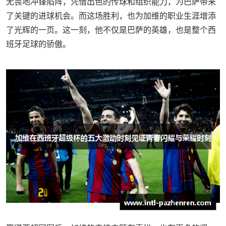
无畏地冲锋陷阵，凭借出色的传球和组织能力，为巴萨带来
了关键的进球机会。而这场胜利，也为加维的职业生涯增添
了光辉的一页。这一刻，他不仅是巴萨的英雄，也是整个西
班牙足球的骄傲。