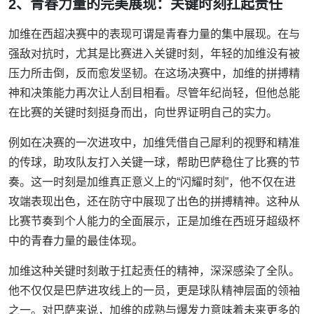
2、青春力量的完美展现：关键时刻扛起责任
加维在西超决赛中的表现可谓是青春力量的集中展现。在与
强敌对抗时，尤其是比赛进入关键时刻，年轻的加维没有被
压力所击倒，反而愈发坚韧。在这场决赛中，加维的拼搏精
神和决策能力再次让人刮目相看。尽管年纪尚轻，但他总能
在比赛的关键时刻挺身而出，向世界证明自己的实力。
例如在决赛的一次进攻中，加维凭借自己犀利的视野和精准
的传球，助攻队友打入关键一球，帮助巴萨稳住了比赛的节
奏。这一时刻是加维真正意义上的“闪耀时刻”，他不仅在进
攻端表现出色，还在防守中展现了出色的拼搏精神。这种从
比赛节奏到个人能力的全面展示，正是加维在西班牙超级杯
中的青春力量的最佳体现。
加维这种关键时刻敢于扛起责任的精神，深深感染了全队。
他不仅仅是巴萨进攻线上的一员，更是球队精神层面的领袖
之一。对巴萨来说，加维的成熟与爆发力意味着未来更多的