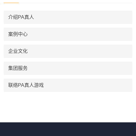
介绍PA真人
案例中心
企业文化
集团服务
联络PA真人游戏