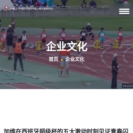
企业文化
首页
企业文化
加维在西班牙超级杯的五大激动时刻见证青春闪