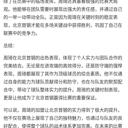
除了在比赛中的临场发挥，周琦还具备着极强的比赛大局
观。他能够在团队需要时展现出强大的责任感，并通过自己
的一举一动带动全队。正是因为周琦在关键时刻的稳定表
现，北京首钢才能在多场关键战中获得胜利，巩固了自己在
联赛中的竞争力。
总结：
周琦在北京首钢的出色表现，体现了个人实力与团队合作的
完美结合。无论是在进攻端的高效得分，还是防守端的强悍
表现，周琦都展现了其作为顶级球员的综合素质。他不仅通
过自身的能力为球队贡献得分和防守，也在与队友的默契配
合中，带动了球队整体实力的提升。周琦的关键时刻表现，
更是让他成为了北京首钢赢得比赛的重要保证。
可以说，周琦的加盟让北京首钢的实力得到了极大的提升。
他不仅在赛场上展现了自己的独特魅力，也通过与队友的良
好配合，使得整个球队的战术体系更加完善。在未来的比赛