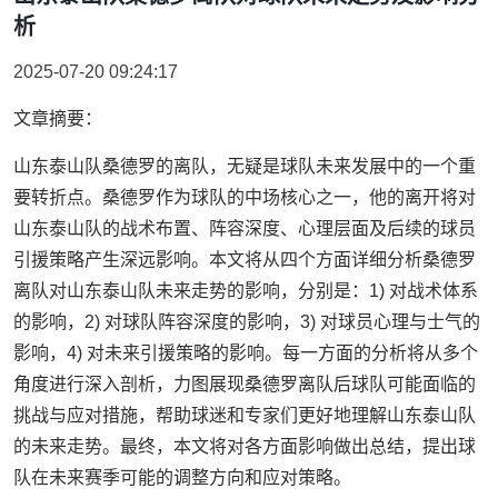
析
2025-07-20 09:24:17
文章摘要：
山东泰山队桑德罗的离队，无疑是球队未来发展中的一个重
要转折点。桑德罗作为球队的中场核心之一，他的离开将对
山东泰山队的战术布置、阵容深度、心理层面及后续的球员
引援策略产生深远影响。本文将从四个方面详细分析桑德罗
离队对山东泰山队未来走势的影响，分别是：1) 对战术体系
的影响，2) 对球队阵容深度的影响，3) 对球员心理与士气的
影响，4) 对未来引援策略的影响。每一方面的分析将从多个
角度进行深入剖析，力图展现桑德罗离队后球队可能面临的
挑战与应对措施，帮助球迷和专家们更好地理解山东泰山队
的未来走势。最终，本文将对各方面影响做出总结，提出球
队在未来赛季可能的调整方向和应对策略。