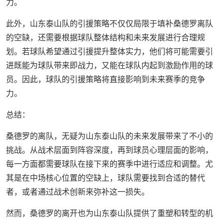
力。
此外，山东泰山队的引援策略不仅仅局限于填补桑德罗离队
的空缺，还需要根据球队整体结构和未来发展进行合理规
划。若球队希望通过引援提升整体实力，他们将可能需要引
进既能为球队带来即战力，又能在球队内起到激励作用的球
员。因此，球队的引援策略将直接影响到未来赛季的竞争
力。
总结：
桑德罗的离队，无疑为山东泰山队的未来发展带来了不小的
挑战。从战术层面到阵容深度，再到球员心理层面的影响，
每一方面都需要球队在接下来的赛季中进行适应和调整。尤
其是在中场核心位置的空缺上，球队需要找到合适的替代
者，或者通过战术创新来弥补这一损失。
然而，桑德罗的离开也为山东泰山队提供了重塑和转型的机