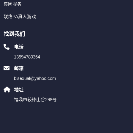
集团服务
联络PA真人游戏
找到我们
电话
13594780364
邮箱
bisexual@yahoo.com
地址
福鼎市较棒山谷298号