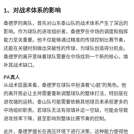
1、对战术体系的影响
桑德罗的离队，首先对山东泰山队的战术体系产生了深远的
影响。作为球队的进攻组织者，桑德罗在中场的调度和指挥
能力至关重要。他不仅能够通过精准的传球控制比赛节奏，
还能在关键时刻做出突破性的传球，为球队创造得分机会。
桑德罗的离开意味着球队需要在中场找到一个新的核心，填
补其战术缺口。
PA真人
从战术层面来看，桑德罗在球队中扮演着“心脏”的角色。他
的离开势必让主帅需要重新调整球队的整体打法，特别是在
进攻端的运转。泰山队可能需要依赖其他球员来承担更多的
中场组织职责。若球队无法有效填补这一空缺，可能会导致
进攻效率下降，甚至影响到整体比赛节奏的控制。
此外，桑德罗擅长在高压环境下进行决策，这种能力使得他