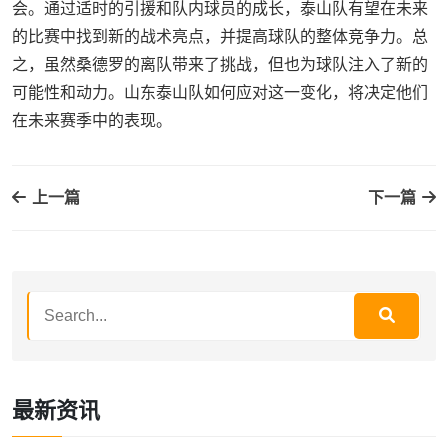
会。通过适时的引援和队内球员的成长，泰山队有望在未来
的比赛中找到新的战术亮点，并提高球队的整体竞争力。总
之，虽然桑德罗的离队带来了挑战，但也为球队注入了新的
可能性和动力。山东泰山队如何应对这一变化，将决定他们
在未来赛季中的表现。
上一篇
下一篇
最新资讯