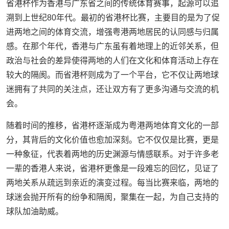
省港杯作为香港与广东省之间的传统体育赛事，起源可以追
溯到上世纪80年代。最初的省港杯比赛，主要目的是为了促
进两地之间的体育交流，增强粤港两地居民的认同感与归属
感。在那个年代，香港与广东虽有着地理上的近邻关系，但
政治与社会的差异使得两地的人们在文化和体育活动上存在
较大的隔阂。而省港杯则成为了一个平台，它不仅让两地球
迷拥有了共同的关注点，还让双方有了更多沟通与交流的机
会。
随着时间的推移，省港杯逐渐成为粤港两地体育文化的一部
分，其背后的文化价值也愈加深刻。它不仅仅是比赛，更是
一种象征，代表着两地的历史渊源与情感联系。对于许多老
一辈的香港人来说，省港杯更像是一段难忘的回忆，见证了
两地关系从疏远到亲近的演变过程。每当比赛来临，两地的
球迷会抛开所有的纷争和隔阂，聚集在一起，为自己支持的
球队加油助威。