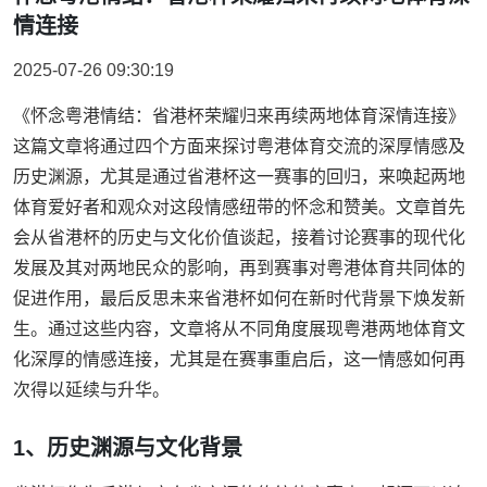
情连接
2025-07-26 09:30:19
《怀念粤港情结：省港杯荣耀归来再续两地体育深情连接》
这篇文章将通过四个方面来探讨粤港体育交流的深厚情感及
历史渊源，尤其是通过省港杯这一赛事的回归，来唤起两地
体育爱好者和观众对这段情感纽带的怀念和赞美。文章首先
会从省港杯的历史与文化价值谈起，接着讨论赛事的现代化
发展及其对两地民众的影响，再到赛事对粤港体育共同体的
促进作用，最后反思未来省港杯如何在新时代背景下焕发新
生。通过这些内容，文章将从不同角度展现粤港两地体育文
化深厚的情感连接，尤其是在赛事重启后，这一情感如何再
次得以延续与升华。
1、历史渊源与文化背景