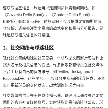
要获取这些信息，球迷可以定期浏览体育新闻网站，如
《Gazzetta Dello Sport》、《Corriere Dello Sport》、
ESPN和BBC Sport等。这些网站不仅会提供尤文图斯的阵
容分析，还会关注整个赛事的战术变化和赛前分析报告，是
球迷获取相关信息的好渠道。
3、社交网络与球迷社区
现代社交网络和球迷社区是另一个获取尤文图斯对恩波利比
赛大名单及相关信息的途径。许多俱乐部和球员在社交媒体
平台上都有自己的官方账号，如Twitter、Instagram和
Facebook等，这些平台上不仅会分享赛前的阵容信息，还会
实时更新球员的身体状态、战术训练情况等内容。
社交媒体的优点在于信息传播迅速，球迷可以通过关注尤文
图斯的官方社交媒体账号，实时获取比赛前的阵容公布、球