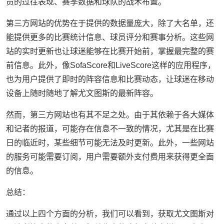
员的过往表现、赛季数据和球队的战术布置。
第三方网站的优势在于提供的数据量庞大，除了大名单，还
能提供更多的比赛统计信息、球员评分和赛事分析。这些网
站的实时更新也让球迷能够在比赛开始前，掌握最完整的赛
前信息。此外，像SofaScore和LiveScore这样的应用程序，
也为用户提供了即时的阵容信息和比赛动态，让球迷在移动
设备上随时随地了解尤文图斯的最新阵容。
然而，第三方网站也有其不足之处。由于其依赖于各大媒体
和记者的报道，可能存在信息不一致的情况，尤其是在比赛
日的临近时，某些细节可能无法及时更新。此外，一些网站
的服务可能需要订阅，用户需要额外支付费用来获得更全面
的信息。
总结：
通过以上四个方面的分析，我们可以看到，获取尤文图斯对