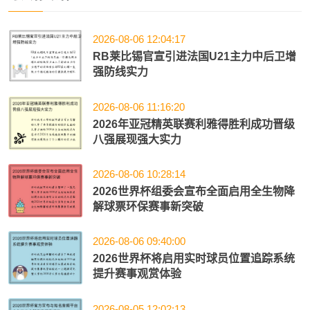
2026-08-06 12:04:17
RB莱比锡官宣引进法国U21主力中后卫增
强防线实力
2026-08-06 11:16:20
2026年亚冠精英联赛利雅得胜利成功晋级
八强展现强大实力
2026-08-06 10:28:14
2026世界杯组委会宣布全面启用全生物降
解球票环保赛事新突破
2026-08-06 09:40:00
2026世界杯将启用实时球员位置追踪系统
提升赛事观赏体验
2026-08-05 12:02:13