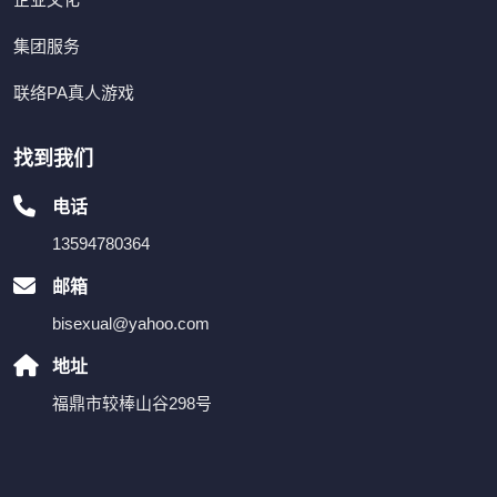
集团服务
联络PA真人游戏
找到我们
电话
13594780364
邮箱
bisexual@yahoo.com
地址
福鼎市较棒山谷298号