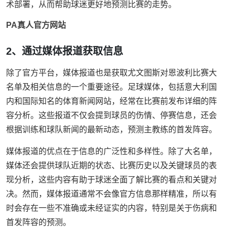
术部署，从而帮助球迷更好地预测比赛的走势。
PA真人官方网站
2、通过媒体报道获取信息
除了官方平台，媒体报道也是获取尤文图斯对恩波利比赛大
名单及相关信息的一个重要途径。足球媒体，包括意大利国
内和国际知名的体育新闻网站，经常在比赛前发布详细的阵
容分析。这些报道不仅会提到球员的伤情、停赛信息，还会
根据训练和球队新闻的最新动态，预测主教练的首发阵容。
媒体报道的优点在于信息的广泛性和多样性。除了大名单，
媒体还会提供球队近期的状态、比赛历史以及关键球员的表
现分析，这些内容有助于球迷全面了解比赛的看点和关键对
决。然而，媒体报道通常不会像官方信息那样精准，所以有
时会存在一些不准确或未经证实的内容，特别是关于伤病和
首发阵容的预测。