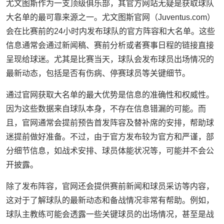
尤文图斯作为一支顶级俱乐部，其官方网站无疑是获取球队
大名单的最可靠来源之一。尤文图斯官网（Juventus.com）
会在比赛前的24小时内发布球队的官方阵容和大名单。这些
信息通常会通过新闻稿、赛前分析或者赛事日程的链接直接
呈现给球迷。尤其是比赛当天，球队会发布球员出场情况的
最新动态，包括是否有伤病、停赛球员等关键细节。
通过官网获取大名单的最大优势是信息的准确性和权威性。
因为这些数据来自球队本身，不存在信息错漏的可能。而
且，官网通常会提前预告首发阵容及替补席的安排，帮助球
迷提前做好准备。不过，由于官方发布较为官方和严谨，部
分细节信息，如战术安排、球员体能状况等，可能并不会公
开披露。
除了发布阵容，官网还会提供赛前新闻和球员采访等内容，
这对于了解球队的最新动态和备战情况非常有帮助。例如，
球队主教练可能会透露一些关键球员的出场情况，甚至是战