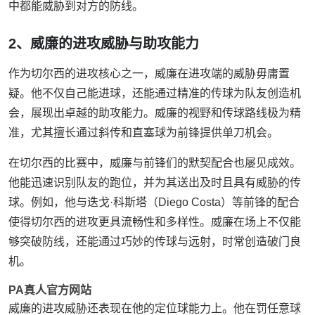
中都能威胁到对方的防线。
2、威廉的进攻威胁与助攻能力
作为切尔西的进攻核心之一，威廉在进攻端的威胁毋庸置
疑。他不仅自己能进球，还能通过精准的传球为队友创造机
会，展现出卓越的助攻能力。威廉的视野和传球路线极为精
准，尤其擅长通过斜传和直塞球为前锋提供单刀机会。
在切尔西的比赛中，威廉与前锋们的默契配合也屡见成效。
他能迅速识别队友的跑位，并为其送出及时且具有威胁的传
球。例如，他与迭戈·科斯塔（Diego Costa）等前锋的配合
使得切尔西的进攻更具流畅性和多样性。威廉在场上不仅能
够突破防线，还能通过巧妙的传球与远射，时常创造破门良
机。
PA真人官方网站
威廉的进攻威胁还表现在他的定位球能力上。他在罚任意球