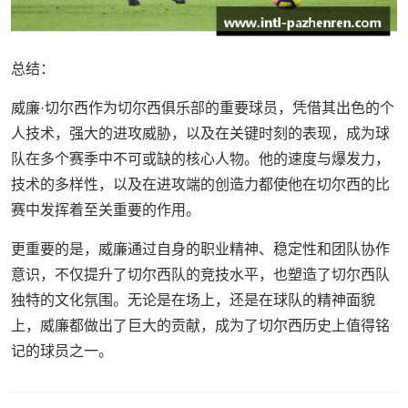
总结：
威廉·切尔西作为切尔西俱乐部的重要球员，凭借其出色的个
人技术，强大的进攻威胁，以及在关键时刻的表现，成为球
队在多个赛季中不可或缺的核心人物。他的速度与爆发力，
技术的多样性，以及在进攻端的创造力都使他在切尔西的比
赛中发挥着至关重要的作用。
更重要的是，威廉通过自身的职业精神、稳定性和团队协作
意识，不仅提升了切尔西队的竞技水平，也塑造了切尔西队
独特的文化氛围。无论是在场上，还是在球队的精神面貌
上，威廉都做出了巨大的贡献，成为了切尔西历史上值得铭
记的球员之一。