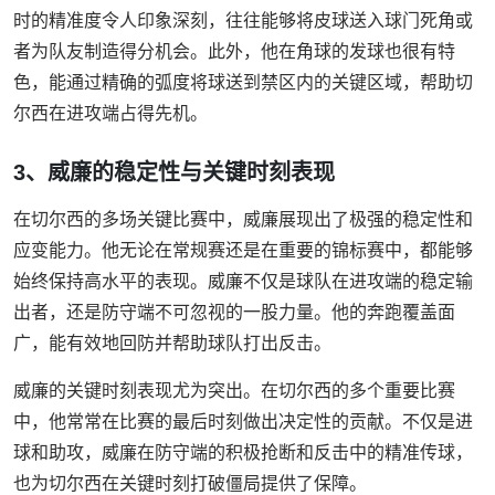
时的精准度令人印象深刻，往往能够将皮球送入球门死角或
者为队友制造得分机会。此外，他在角球的发球也很有特
色，能通过精确的弧度将球送到禁区内的关键区域，帮助切
尔西在进攻端占得先机。
3、威廉的稳定性与关键时刻表现
在切尔西的多场关键比赛中，威廉展现出了极强的稳定性和
应变能力。他无论在常规赛还是在重要的锦标赛中，都能够
始终保持高水平的表现。威廉不仅是球队在进攻端的稳定输
出者，还是防守端不可忽视的一股力量。他的奔跑覆盖面
广，能有效地回防并帮助球队打出反击。
威廉的关键时刻表现尤为突出。在切尔西的多个重要比赛
中，他常常在比赛的最后时刻做出决定性的贡献。不仅是进
球和助攻，威廉在防守端的积极抢断和反击中的精准传球，
也为切尔西在关键时刻打破僵局提供了保障。