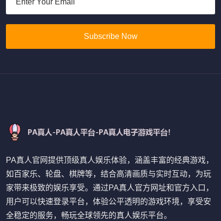
Subscribe Now
PA真人官网提供顶级真人娱乐体验，涵盖丰富的经典游戏，
如百家乐、轮盘、棋牌等，结合高清画质与实时互动，为玩
家带来极致的娱乐享受。通过PA真人官方网址和官方入口，
用户可以快速登录平台，体验公平透明的游戏环境，享受安
全稳定的服务，畅玩全球领先的真人娱乐平台。