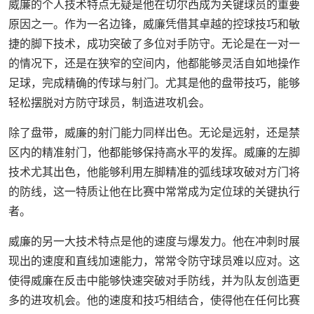
威廉的个人技术特点无疑是他在切尔西成为关键球员的重要
原因之一。作为一名边锋，威廉凭借其卓越的控球技巧和敏
捷的脚下技术，成功突破了多位对手防守。无论是在一对一
的情况下，还是在狭窄的空间内，他都能够灵活自如地操作
足球，完成精确的传球与射门。尤其是他的盘带技巧，能够
轻松摆脱对方防守球员，制造进攻机会。
除了盘带，威廉的射门能力同样出色。无论是远射，还是禁
区内的精准射门，他都能够保持高水平的发挥。威廉的左脚
技术尤其出色，他能够利用左脚精准的弧线球攻破对方门将
的防线，这一特质让他在比赛中常常成为定位球的关键执行
者。
威廉的另一大技术特点是他的速度与爆发力。他在冲刺时展
现出的速度和直线加速能力，常常令防守球员难以应对。这
使得威廉在反击中能够快速突破对手防线，并为队友创造更
多的进攻机会。他的速度和技巧相结合，使得他在任何比赛