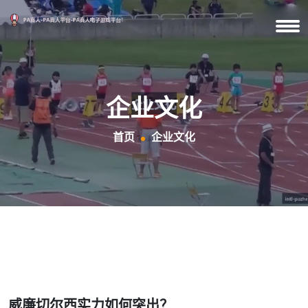
企业文化
首页
企业文化
威廉切尔西实力如何突出？