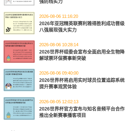
强防线实力
2026-08-06 11:16:20
2026年亚冠精英联赛利雅得胜利成功晋级
八强展现强大实力
2026-08-06 10:28:14
2026世界杯组委会宣布全面启用全生物降
解球票环保赛事新突破
2026-08-06 09:40:00
2026世界杯将启用实时球员位置追踪系统
提升赛事观赏体验
2026-08-05 12:02:13
2026世界杯官方宣布与知名音频平台合作
推出全新赛事播客项目