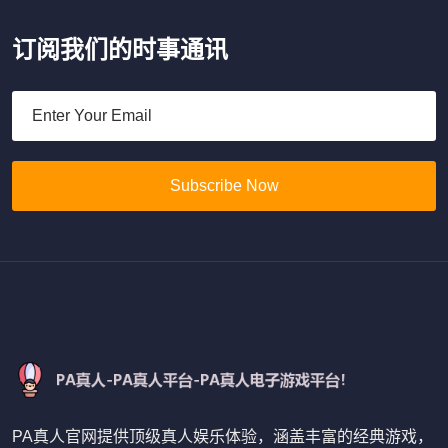
订阅我们的时事通讯
Subscribe Now
PA真人官网提供顶级真人娱乐体验，涵盖丰富的经典游戏，