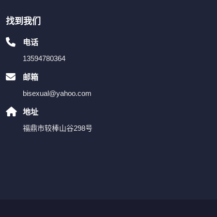
找到我们
电话
13594780364
邮箱
bisexual@yahoo.com
地址
福鼎市较棒山谷298号