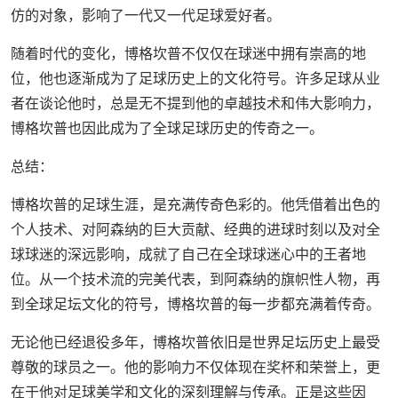
仿的对象，影响了一代又一代足球爱好者。
随着时代的变化，博格坎普不仅仅在球迷中拥有崇高的地
位，他也逐渐成为了足球历史上的文化符号。许多足球从业
者在谈论他时，总是无不提到他的卓越技术和伟大影响力，
博格坎普也因此成为了全球足球历史的传奇之一。
总结：
博格坎普的足球生涯，是充满传奇色彩的。他凭借着出色的
个人技术、对阿森纳的巨大贡献、经典的进球时刻以及对全
球球迷的深远影响，成就了自己在全球球迷心中的王者地
位。从一个技术流的完美代表，到阿森纳的旗帜性人物，再
到全球足坛文化的符号，博格坎普的每一步都充满着传奇。
无论他已经退役多年，博格坎普依旧是世界足坛历史上最受
尊敬的球员之一。他的影响力不仅体现在奖杯和荣誉上，更
在于他对足球美学和文化的深刻理解与传承。正是这些因