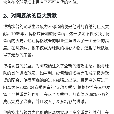
坎普在全球足坛上拥有了不可替代的地位。
2、对阿森纳的巨大贡献
博格坎普的足球生涯最为人称道的便是他对阿森纳的巨大贡
献。1995年，博格坎普加盟阿森纳，这一决定不仅改变了阿
森纳的历史，也让博格坎普的职业生涯进入了一个全新的高
度。在阿森纳，他不仅成为球队的核心人物，还帮助球队赢
得了无数的荣誉。
博格坎普的加盟，为阿森纳注入了全新的进攻思想。他与球
队的其他进攻球员，如亨利、皮雷和维埃拉等形成了极为默
契的配合，使得阿森纳的进攻如猛虎出笼。最著名的莫过于
阿森纳在2003-04赛季创造的“无敌赛季”，博格坎普在其中发
挥了至关重要的作用。在这个赛季中，阿森纳以38场不败的
成绩完成了联赛，并且攻入了众多精彩的进球。
他的技术与领导力也帮助阿森纳实现了多个重要的胜利。在