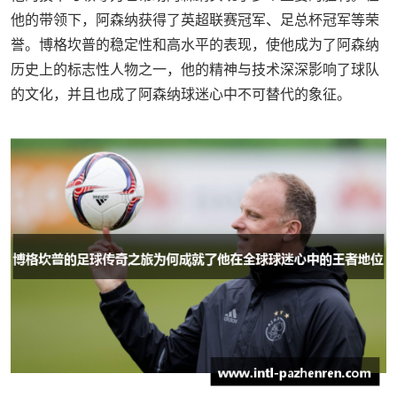
他的带领下，阿森纳获得了英超联赛冠军、足总杯冠军等荣
誉。博格坎普的稳定性和高水平的表现，使他成为了阿森纳
历史上的标志性人物之一，他的精神与技术深深影响了球队
的文化，并且也成了阿森纳球迷心中不可替代的象征。