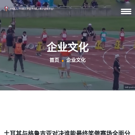
企业文化
首页
企业文化
土耳其与格鲁吉亚对决谁能最终笑傲赛场全面分