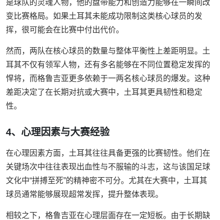
是球队的灵魂人物，他的盘带能力和创造力能够在一瞬间改
变比赛格局。如果土耳其未能成功限制这类核心球员的发
挥，很可能会在比赛中付出代价。
然而，两队在核心球员的数量与整体平衡性上差距明显。土
耳其不仅有领军人物，还有多名能够在不同位置稳定发挥的
悍将，而格鲁吉亚更多依赖于一两名核心球员的爆发。这种
差距决定了在长期对抗或大赛中，土耳其更具韧性和稳定
性。
4、心理因素与大赛经验
在心理因素方面，土耳其往往具备更强的比赛韧性。他们在
关键场次中往往表现出血性与不服输的斗志，这与该国足球
文化中“拼搏至死”的精神密不可分。尤其在大赛中，土耳其
球员通常能够展现超常发挥，提升整体表现。
相较之下，格鲁吉亚在心理层面存在一定短板。由于长期缺