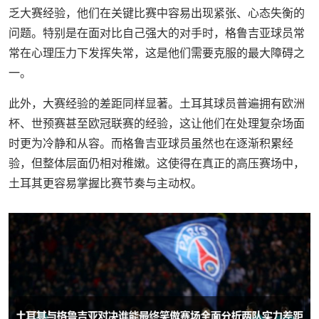
乏大赛经验，他们在关键比赛中容易出现紧张、心态失衡的
问题。特别是在面对比自己强大的对手时，格鲁吉亚球员常
常在心理压力下发挥失常，这是他们需要克服的最大障碍之
一。
此外，大赛经验的差距同样显著。土耳其球员普遍拥有欧洲
杯、世预赛甚至欧冠联赛的经验，这让他们在处理复杂场面
时更为冷静和从容。而格鲁吉亚球员虽然也在逐渐积累经
验，但整体层面仍相对稚嫩。这使得在真正的高压赛场中，
土耳其更容易掌握比赛节奏与主动权。