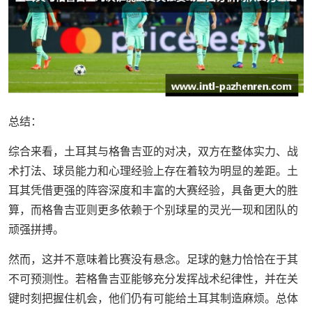
总结：
综合来看，土耳其与格鲁吉亚的对决，双方在整体实力、战
术打法、球员能力和心理经验上存在着较为明显的差距。土
耳其凭借更强的阵容深度和丰富的大赛经验，具备更大的胜
算，而格鲁吉亚则更多依赖于个别球星的灵光一现和团队的
顽强拼搏。
然而，这并不意味着比赛没有悬念。足球的魅力恰恰在于其
不可预测性。若格鲁吉亚能够充分发挥战术纪律性，并在关
键时刻把握住机会，他们仍有可能给土耳其制造麻烦。总体