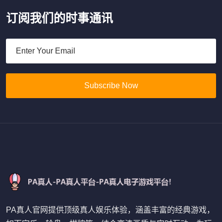
订阅我们的时事通讯
Subscribe Now
PA真人官网提供顶级真人娱乐体验，涵盖丰富的经典游戏，