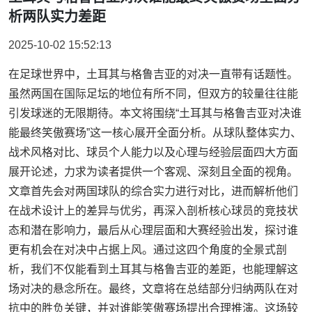
析两队实力差距
2025-10-02 15:52:13
在足球世界中，土耳其与格鲁吉亚的对决一直带有话题性。
虽然两国在国际足坛的地位有所不同，但双方的较量往往能
引发球迷的无限期待。本文将围绕“土耳其与格鲁吉亚对决谁
能最终笑傲赛场”这一核心展开全面分析。从球队整体实力、
战术风格对比、球员个人能力以及心理与经验层面四大方面
展开论述，力求为读者提供一个客观、深刻且全面的视角。
文章首先会对两国球队的综合实力进行对比，进而解析他们
在战术设计上的差异与优劣，再深入剖析核心球员的竞技状
态和潜在影响力，最后从心理层面和大赛经验出发，探讨谁
更有机会在对决中占据上风。通过这四个角度的全景式剖
析，我们不仅能看到土耳其与格鲁吉亚的差距，也能理解这
场对决的悬念所在。最终，文章将在总结部分归纳两队在对
抗中的胜负关键，并对谁能笑傲赛场提出合理推演。这场较