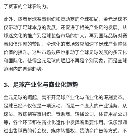
了赛事的全球影响力。
此外，随着足球赛事组织和赞助商的全球布局，金元足球不
仅带动了足球本身的发展，还促进了相关产业链的发展。从
球迷文化的推广到足球装备市场的扩大，再到国际品牌对赛
事和俱乐部的赞助，全球化的市场效应加速了足球产业整体
价值的提升。这种市场效应也推动了全球足球发展的多元化
和国际化，使得金元足球的崛起不再是个别现象，而是全球
范围内的普遍趋势。
3、足球产业化与商业化趋势
金元足球的崛起，离不开足球产业化与商业化的深刻变革。
足球已经不仅仅是一项运动，而是一个庞大的产业链条，从
球员、教练到赛事组织、赞助商、转播公司、体育用品公司
等，各个环节都在商业化运作中发挥着重要作用。俱乐部通
过出售球员的转会权、媒体转播权、赞助商广告等方式，不