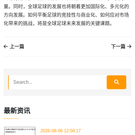
量。同时，全球足球的发展也将朝着更加国际化、多元化的
方向发展。如何平衡足球的竞技性与商业化、如何应对市场
化带来的挑战，将是全球足球未来发展的关键课题。
上一篇
下一篇
最新资讯
2026-08-06 12:04:17