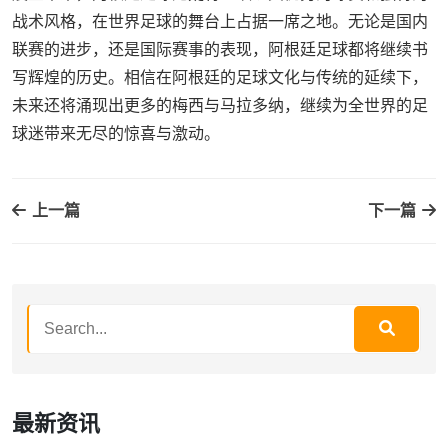
战术风格，在世界足球的舞台上占据一席之地。无论是国内
联赛的进步，还是国际赛事的表现，阿根廷足球都将继续书
写辉煌的历史。相信在阿根廷的足球文化与传统的延续下，
未来还将涌现出更多的梅西与马拉多纳，继续为全世界的足
球迷带来无尽的惊喜与激动。
上一篇
下一篇
最新资讯