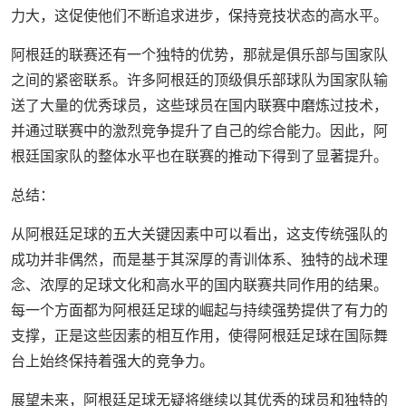
力大，这促使他们不断追求进步，保持竞技状态的高水平。
阿根廷的联赛还有一个独特的优势，那就是俱乐部与国家队
之间的紧密联系。许多阿根廷的顶级俱乐部球队为国家队输
送了大量的优秀球员，这些球员在国内联赛中磨炼过技术，
并通过联赛中的激烈竞争提升了自己的综合能力。因此，阿
根廷国家队的整体水平也在联赛的推动下得到了显著提升。
总结：
从阿根廷足球的五大关键因素中可以看出，这支传统强队的
成功并非偶然，而是基于其深厚的青训体系、独特的战术理
念、浓厚的足球文化和高水平的国内联赛共同作用的结果。
每一个方面都为阿根廷足球的崛起与持续强势提供了有力的
支撑，正是这些因素的相互作用，使得阿根廷足球在国际舞
台上始终保持着强大的竞争力。
展望未来，阿根廷足球无疑将继续以其优秀的球员和独特的