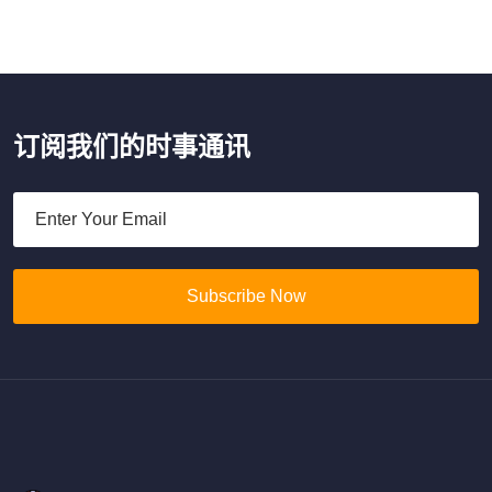
订阅我们的时事通讯
Subscribe Now