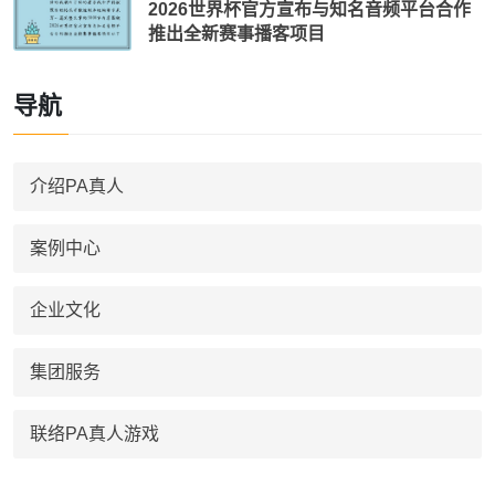
2026世界杯官方宣布与知名音频平台合作
推出全新赛事播客项目
导航
介绍PA真人
案例中心
企业文化
集团服务
联络PA真人游戏