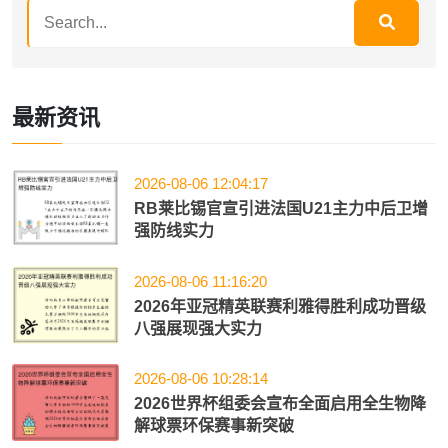
最新资讯
2026-08-06 12:04:17
RB莱比锡官宣引进法国U21主力中后卫增
强防线实力
2026-08-06 11:16:20
2026年亚冠精英联赛利雅得胜利成功晋级
八强展现强大实力
2026-08-06 10:28:14
2026世界杯组委会宣布全面启用全生物降
解球票环保赛事新突破