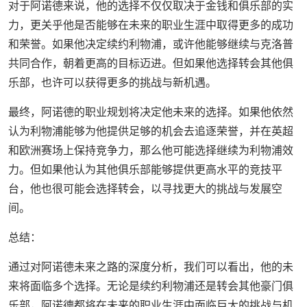
对于阿诺德来说，他的选择不仅仅取决于金钱和俱乐部的实
力，更关乎他是否能够在未来的职业生涯中取得更多的成功
和荣誉。如果他决定续约利物浦，或许他能够继续与克洛普
共同合作，朝着更高的目标迈进。但如果他选择转会其他俱
乐部，也许可以获得更多的挑战与新机遇。
最终，阿诺德的职业规划将决定他未来的选择。如果他依然
认为利物浦能够为他提供足够的机会去追逐荣誉，并在英超
和欧洲赛场上保持竞争力，那么他可能选择继续为利物浦效
力。但如果他认为其他俱乐部能够提供更高水平的竞技平
台，他也很可能会选择转会，以寻找更大的挑战与发展空
间。
总结：
通过对阿诺德未来之路的深度分析，我们可以看出，他的未
来将面临多个选择。无论是续约利物浦还是转会其他豪门俱
乐部，阿诺德都将在未来的职业生涯中面临巨大的挑战与机