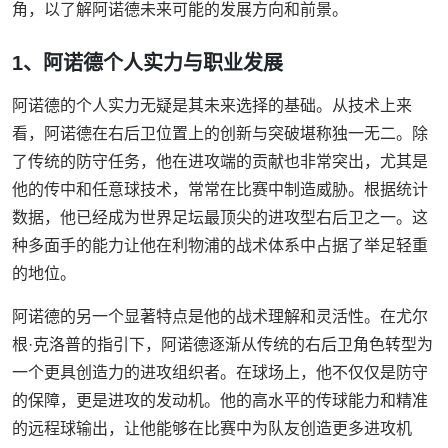
角，以了解阿诺德未来可能的发展方向和前景。
1、阿诺德个人实力与职业发展
阿诺德的个人实力无疑是其未来选择的基础。从技术上来
看，阿诺德在右后卫位置上的创新与突破堪称独一无二。除
了传统的防守任务，他在进攻端的贡献也非常突出，尤其是
他的传中和任意球技术，常常在比赛中制造威胁。根据统计
数据，他已经成为世界足坛最顶尖的进攻型右后卫之一。这
种多面手的能力让他在利物浦的战术体系中占据了举足轻重
的地位。
阿诺德的另一个显著特点是他的战术理解和灵活性。在尤尔
根·克洛普的指引下，阿诺德逐渐从传统的右后卫角色转型为
一个更具创造力的进攻组织者。在球场上，他不仅仅是防守
的保障，更是进攻的发动机。他的高水平的传球能力和精准
的远程球输出，让他能够在比赛中为队友创造更多进攻机