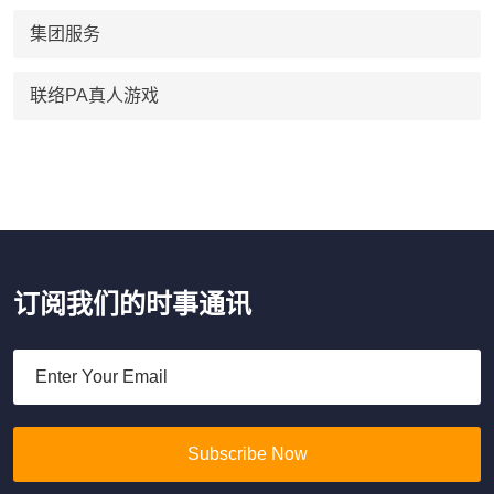
集团服务
联络PA真人游戏
订阅我们的时事通讯
Subscribe Now