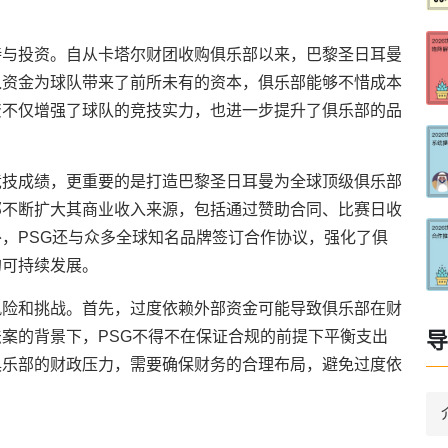
持与投资。自从卡塔尔财团收购俱乐部以来，巴黎圣日耳曼
入资金为球队带来了前所未有的资本，俱乐部能够不惜成本
资不仅增强了球队的竞技实力，也进一步提升了俱乐部的品
竞技成绩，更重要的是打造巴黎圣日耳曼为全球顶级俱乐部
部不断扩大其商业收入来源，包括通过赞助合同、比赛日收
，PSG还与众多全球知名品牌签订合作协议，强化了俱
的可持续发展。
风险和挑战。首先，过度依赖外部资金可能导致俱乐部在财
导
案的背景下，PSG不得不在保证合规的前提下平衡支出
俱乐部的财政压力，需要确保财务的合理布局，避免过度依