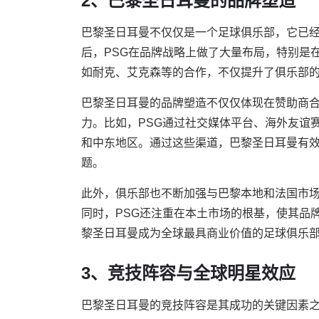
2、巴黎圣日耳曼的品牌塑造
巴黎圣日耳曼不仅仅是一个足球俱乐部，它已
后，PSG在品牌战略上做了大量布局，特别是
如耐克、艾克森等的合作，不仅提升了俱乐部
巴黎圣日耳曼的品牌塑造不仅仅体现在赞助商
力。比如，PSG通过社交媒体平台、海外友谊
和中东地区。通过这些渠道，巴黎圣日耳曼有
题。
此外，俱乐部也不断加强与巴黎本地和法国市
同时，PSG还注重在本土市场的根基，使其品
黎圣日耳曼成为全球最具商业价值的足球俱乐
3、竞技阵容与全球明星效应
巴黎圣日耳曼的竞技阵容是其成功的关键因素