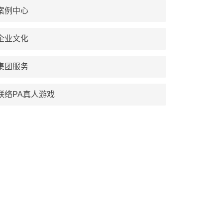
案例中心
企业文化
集团服务
联络PA真人游戏