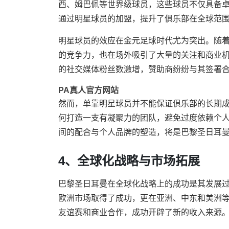
西、姆巴佩等世界级球员，这些球员不仅具备
通过明星球员的加盟，提升了俱乐部在全球范
明星球员的效应在金元足球时代尤为突出。随着
的竞争力，也在场外吸引了大量的关注和商业
的社交媒体粉丝数激增，赞助商纷纷与其签署
PA真人官方网站
然而，单靠明星球员并不能保证俱乐部的长期
何打造一支有凝聚力的团队，避免过度依赖个
间的配合与个人品牌的塑造，将是巴黎圣日耳
4、全球化战略与市场拓展
巴黎圣日耳曼在全球化战略上的成功是其发展
欧洲市场取得了成功，更在亚洲、中东和美洲等
友谊赛和商业合作，成功开辟了新的收入来源