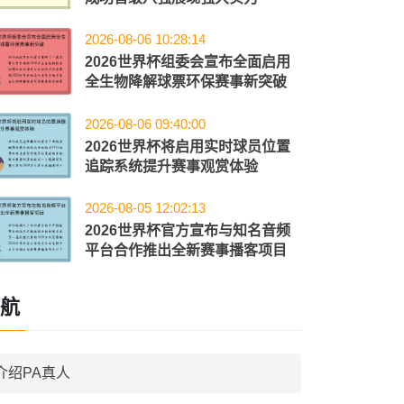
2026-08-06 10:28:14
2026世界杯组委会宣布全面启用
全生物降解球票环保赛事新突破
2026-08-06 09:40:00
2026世界杯将启用实时球员位置
追踪系统提升赛事观赏体验
2026-08-05 12:02:13
2026世界杯官方宣布与知名音频
平台合作推出全新赛事播客项目
航
介绍PA真人