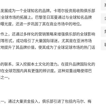
经发展成为一个全球知名的品牌。卡塔尔投资局收购俱乐部
在全球市场的拓展上。巴黎圣日耳曼通过与全球知名品牌
的曝光度，还进一步巩固了其在商业市场中的地位。
合作上，还通过多样化的营销策略来增强俱乐部的全球影响
赛等形式，成功吸引了大量国际球迷，尤其是在亚洲市场
效地提升了其品牌价值，使其成为了全球足球市场的热门话
场的联系，深入挖掘本土文化的潜力。在提升品牌国际化的
牌在全球范围内具有更强的辨识度。这种双重战略使得巴
部之一。
之一。通过大量资金投入，俱乐部引进了包括内马尔、梅