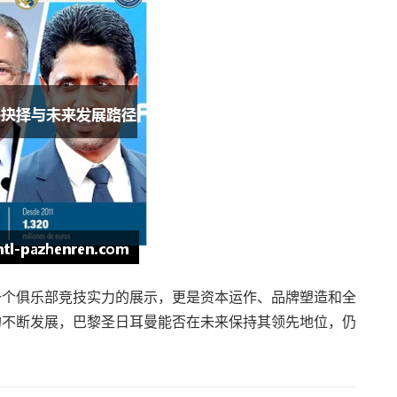
一个俱乐部竞技实力的展示，更是资本运作、品牌塑造和全
的不断发展，巴黎圣日耳曼能否在未来保持其领先地位，仍