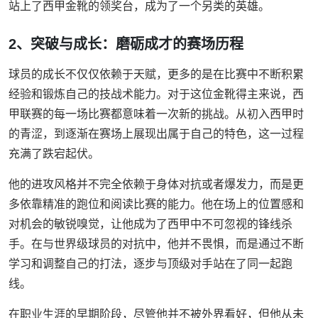
站上了西甲金靴的领奖台，成为了一个另类的英雄。
2、突破与成长：磨砺成才的赛场历程
球员的成长不仅仅依赖于天赋，更多的是在比赛中不断积累
经验和锻炼自己的技战术能力。对于这位金靴得主来说，西
甲联赛的每一场比赛都意味着一次新的挑战。从初入西甲时
的青涩，到逐渐在赛场上展现出属于自己的特色，这一过程
充满了跌宕起伏。
他的进攻风格并不完全依赖于身体对抗或者爆发力，而是更
多依靠精准的跑位和阅读比赛的能力。他在场上的位置感和
对机会的敏锐嗅觉，让他成为了西甲中不可忽视的锋线杀
手。在与世界级球员的对抗中，他并不畏惧，而是通过不断
学习和调整自己的打法，逐步与顶级对手站在了同一起跑
线。
在职业生涯的早期阶段，尽管他并不被外界看好，但他从未