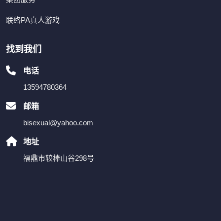
联络PA真人游戏
找到我们
电话
13594780364
邮箱
bisexual@yahoo.com
地址
福鼎市较棒山谷298号