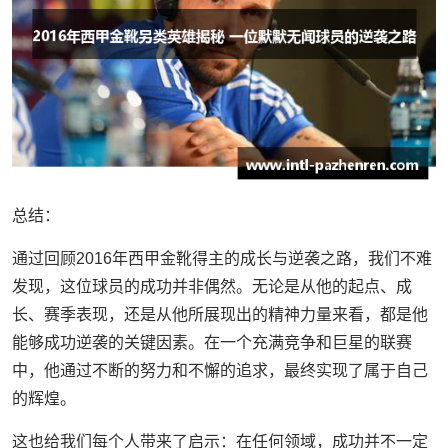
总结：
通过回顾2016年西甲金靴得主的成长与逆袭之路，我们不难
发现，这位球员的成功并非偶然。无论是从他的起点、成
长、赛季表现，还是从他所展现出的精神力量来看，都是他
能够成功逆袭的关键因素。在一个充满竞争和巨星的联赛
中，他通过不断的努力和不懈的追求，最终实现了属于自己
的辉煌。
这也给我们每个人带来了启示：在任何领域，成功并不一定