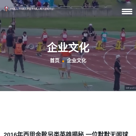
企业文化
首页
企业文化
2016年西甲金靴另类英雄揭秘 一位默默无闻球