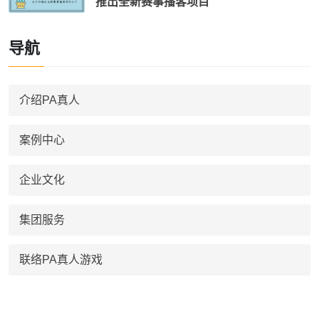
推出全新赛事播客项目
导航
介绍PA真人
案例中心
企业文化
集团服务
联络PA真人游戏