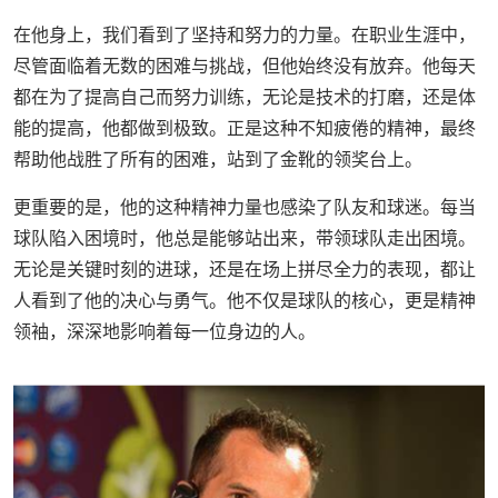
在他身上，我们看到了坚持和努力的力量。在职业生涯中，
尽管面临着无数的困难与挑战，但他始终没有放弃。他每天
都在为了提高自己而努力训练，无论是技术的打磨，还是体
能的提高，他都做到极致。正是这种不知疲倦的精神，最终
帮助他战胜了所有的困难，站到了金靴的领奖台上。
更重要的是，他的这种精神力量也感染了队友和球迷。每当
球队陷入困境时，他总是能够站出来，带领球队走出困境。
无论是关键时刻的进球，还是在场上拼尽全力的表现，都让
人看到了他的决心与勇气。他不仅是球队的核心，更是精神
领袖，深深地影响着每一位身边的人。