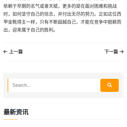
依赖于早期的名气或者天赋，更多的是在面对困难和挑战
时，如何坚守自己的信念，并付出无尽的努力。正如这位西
甲金靴得主一样，只有不断超越自己，才能在竞争中脱颖而
出，迎来属于自己的胜利。
上一篇
下一篇
最新资讯