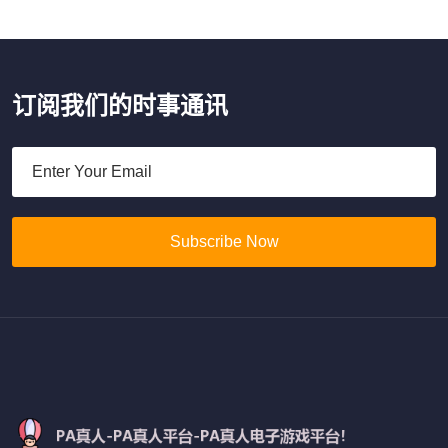
订阅我们的时事通讯
Subscribe Now