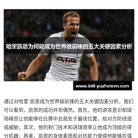
通过对哈里·凯恩成为世界级前锋的五大关键因素分析，我们
可以看到，凯恩的成功并非偶然。首先，他的进攻意识和球
场嗅觉让他能够在比赛中总是处于最佳位置，给对方防线造
成威胁；其次，他的射门技术和进球效率让他成为顶级的得
分机器；再者，凯恩的身体素质和对抗能力使得他能够在强