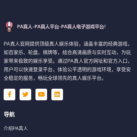
PA真人官网提供顶级真人娱乐体验，涵盖丰富的经典游戏，
如百家乐、轮盘、棋牌等，结合高清画质与实时互动，为玩
家带来极致的娱乐享受。通过PA真人官方网址和官方入口，
用户可以快速登录平台，体验公平透明的游戏环境，享受安
全稳定的服务，畅玩全球领先的真人娱乐平台。
导航
介绍PA真人