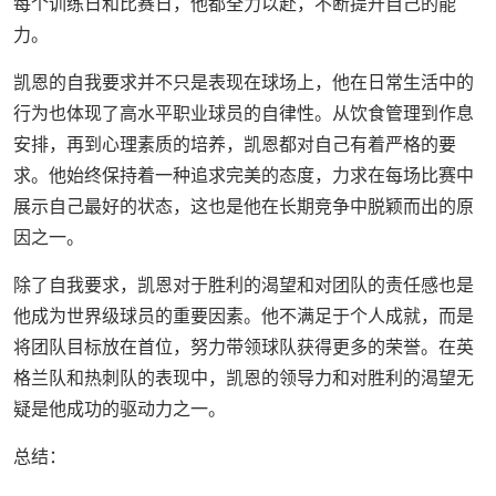
每个训练日和比赛日，他都全力以赴，不断提升自己的能
力。
凯恩的自我要求并不只是表现在球场上，他在日常生活中的
行为也体现了高水平职业球员的自律性。从饮食管理到作息
安排，再到心理素质的培养，凯恩都对自己有着严格的要
求。他始终保持着一种追求完美的态度，力求在每场比赛中
展示自己最好的状态，这也是他在长期竞争中脱颖而出的原
因之一。
除了自我要求，凯恩对于胜利的渴望和对团队的责任感也是
他成为世界级球员的重要因素。他不满足于个人成就，而是
将团队目标放在首位，努力带领球队获得更多的荣誉。在英
格兰队和热刺队的表现中，凯恩的领导力和对胜利的渴望无
疑是他成功的驱动力之一。
总结：