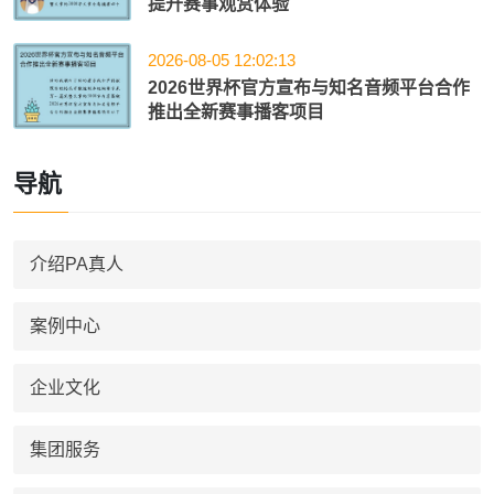
提升赛事观赏体验
2026-08-05 12:02:13
2026世界杯官方宣布与知名音频平台合作
推出全新赛事播客项目
导航
介绍PA真人
案例中心
企业文化
集团服务