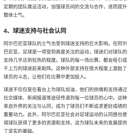
定期的团队建设活动，加强球员间的交流与合作，进而提升
整体士气。
4、球迷支持与社会认同
阿尔巴尼亚球队的士气也受到球迷支持的巨大影响。在阿尔
巴尼亚，足球是一项受到高度关注的运动，球迷们对球队的
支持几乎达到狂热的程度。球队的每一场比赛，都会吸引成
千上万的球迷前来助阵。这种外部支持在很大程度上激励了
球员的斗志，让他们在比赛中更加投入。
球迷不仅仅是在看台上为球队加油，他们的热情和支持通过
社交媒体、新闻报道等途径传递到每一位球员的心中。这种
来自外界的关注与认同，成为了球员们不断追求更好成绩的
重要动力。此外，阿尔巴尼亚社会对足球运动的认同感也使
得球队获得了更多的资源和支持，这为球队未来的发展提供
了坚实的基础。