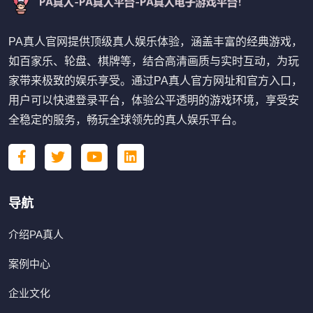
PA真人官网提供顶级真人娱乐体验，涵盖丰富的经典游戏，
如百家乐、轮盘、棋牌等，结合高清画质与实时互动，为玩
家带来极致的娱乐享受。通过PA真人官方网址和官方入口，
用户可以快速登录平台，体验公平透明的游戏环境，享受安
全稳定的服务，畅玩全球领先的真人娱乐平台。
导航
介绍PA真人
案例中心
企业文化