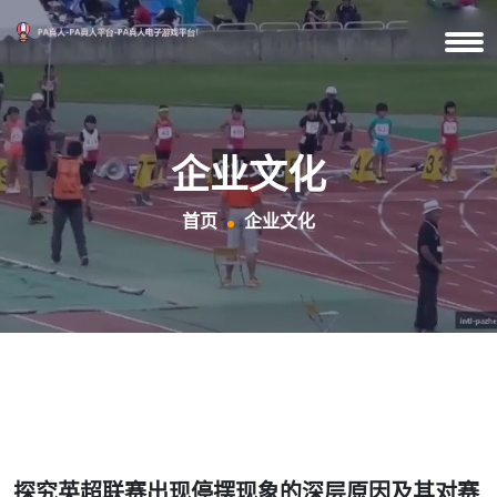
企业文化
首页
企业文化
探究英超联赛出现停摆现象的深层原因及其对赛