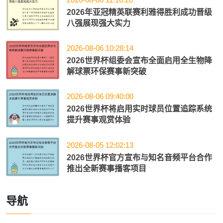
2026年亚冠精英联赛利雅得胜利成功晋级
八强展现强大实力
2026-08-06 10:28:14
2026世界杯组委会宣布全面启用全生物降
解球票环保赛事新突破
2026-08-06 09:40:00
2026世界杯将启用实时球员位置追踪系统
提升赛事观赏体验
2026-08-05 12:02:13
2026世界杯官方宣布与知名音频平台合作
推出全新赛事播客项目
导航