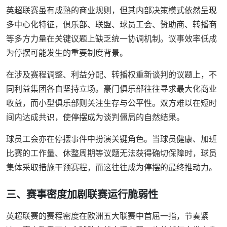
英超联赛虽有成熟的商业规则，但其内部决策模式依然呈现
多中心化特征，俱乐部、联盟、球员工会、赞助商、转播商
等多方力量在关键议题上缺乏统一协调机制。议事效率低成
为停摆可能发生的重要制度背景。
在涉及赛程调整、利益分配、转播权重新谈判的议题上，不
同利益集团各自坚持立场。豪门俱乐部往往寻求最大化商业
收益，而小型俱乐部则关注生存与公平性。双方难以在短时
间内达成共识，使停摆成为谈判僵局的自然结果。
球员工会亦在停摆事件中扮演关键角色。当球员健康、加班
比赛的工作量、休整周期等议题无法获得确切保障时，球员
集体采取措施干预赛程，而这往往成为停摆的最终推动力。
三、赛事密度加剧联赛运行脆弱性
英超联赛的赛程密度在欧洲五大联赛中首屈一指，节奏紧