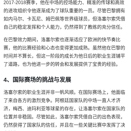
2017-2018赛季，他在中场的控场能力、精准的传球和高效
的进攻组织令他逐渐成为了球队重要的一员。尽管巴黎拥有
如内马尔、卡瓦尼、姆巴佩等世界级球员，但洛塞尔索凭借
自己的稳定发挥和个人能力，仍然得到了教练的充分信任。
在巴黎效力期间，洛塞尔索也逐渐适应了欧洲的快节奏比
赛，他的比赛经验和心态也变得更加成熟。虽然他在巴黎的
时间并不算长，但这一阶段的成长为他日后的职业生涯铺平
了道路，也为他进一步的转会和发展提供了宝贵的经验。
4、国际赛场的挑战与发展
洛塞尔索的职业生涯并非一帆风顺。在国际赛场上，他面临
了来自各方的激烈竞争。阿根廷国家队的中场一直人才济
济，梅西、迪玛利亚等球星的存在，让洛塞尔索在国家队的
位置并非稳固。尽管如此，洛塞尔索凭借自己的出色表现，
仍然获得了国家队的信任，并且在一些关键比赛中发挥了决