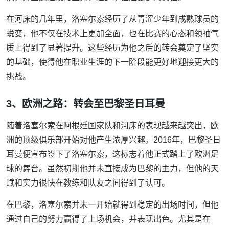
在河床的几年里，洛塞尔索经历了从青涩少年到成熟球员的
蜕变，他不仅在技术上更加全面，也在比赛的心态和领袖气
质上得到了显著提升。这些经历为他之后的转会奠定了坚实
的基础，使得他在职业生涯的下一阶段能更好地迎接更大的
挑战。
3、欧洲之路：转会至巴黎圣日耳曼
随着洛塞尔索在阿根廷国家队和河床的表现越来越突出，欧
洲的顶级俱乐部开始对他产生浓厚兴趣。2016年，巴黎圣日
耳曼便宣布签下了洛塞尔索，这标志着他正式踏上了欧洲足
球的舞台。虽然初期他并未直接成为巴黎的主力，但他的天
赋和实力很快在教练和队友之间得到了认可。
在巴黎，洛塞尔索并未一开始就得到稳定的出场时间，但他
通过自己的努力赢得了上场机会，并表现出色。尤其是在