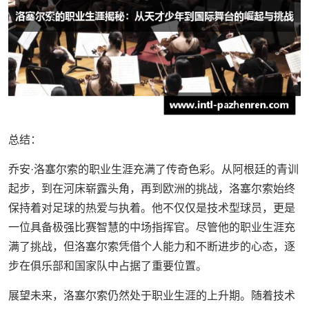
总结：
乔安·洛塞尔索的职业生涯充满了传奇色彩。从阿根廷的青训
起步，到在河床崭露头角，再到欧洲的挑战，洛塞尔索始终
保持着对足球的热爱与执着。他不仅仅是技术型球员，更是
一位具备极强比赛智慧的中场指挥官。尽管他的职业生涯充
满了挑战，但洛塞尔索凭借个人能力和不断进步的心态，逐
步在俱乐部和国家队中占据了重要位置。
展望未来，洛塞尔索仍然处于职业生涯的上升期。随着技术