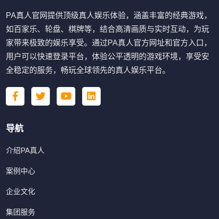
PA真人官网提供顶级真人娱乐体验，涵盖丰富的经典游戏，
如百家乐、轮盘、棋牌等，结合高清画质与实时互动，为玩
家带来极致的娱乐享受。通过PA真人官方网址和官方入口，
用户可以快速登录平台，体验公平透明的游戏环境，享受安
全稳定的服务，畅玩全球领先的真人娱乐平台。
导航
介绍PA真人
案例中心
企业文化
集团服务