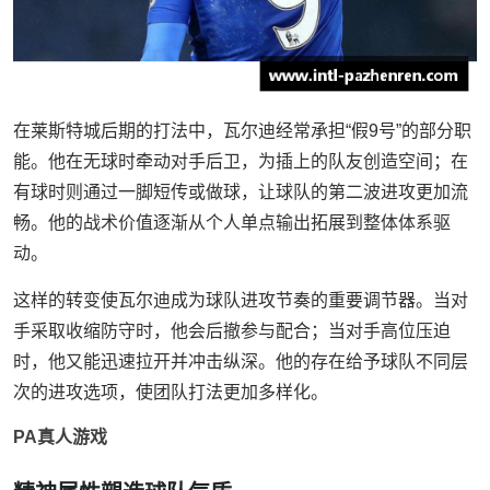
在莱斯特城后期的打法中，瓦尔迪经常承担“假9号”的部分职
能。他在无球时牵动对手后卫，为插上的队友创造空间；在
有球时则通过一脚短传或做球，让球队的第二波进攻更加流
畅。他的战术价值逐渐从个人单点输出拓展到整体体系驱
动。
这样的转变使瓦尔迪成为球队进攻节奏的重要调节器。当对
手采取收缩防守时，他会后撤参与配合；当对手高位压迫
时，他又能迅速拉开并冲击纵深。他的存在给予球队不同层
次的进攻选项，使团队打法更加多样化。
PA真人游戏