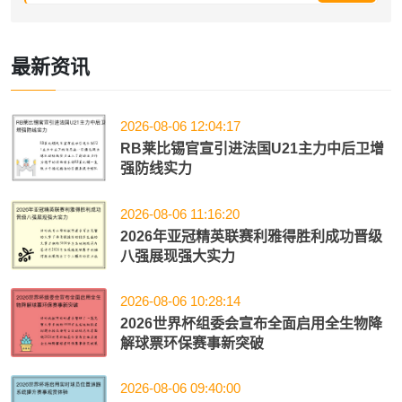
最新资讯
2026-08-06 12:04:17
RB莱比锡官宣引进法国U21主力中后卫增
强防线实力
2026-08-06 11:16:20
2026年亚冠精英联赛利雅得胜利成功晋级
八强展现强大实力
2026-08-06 10:28:14
2026世界杯组委会宣布全面启用全生物降
解球票环保赛事新突破
2026-08-06 09:40:00