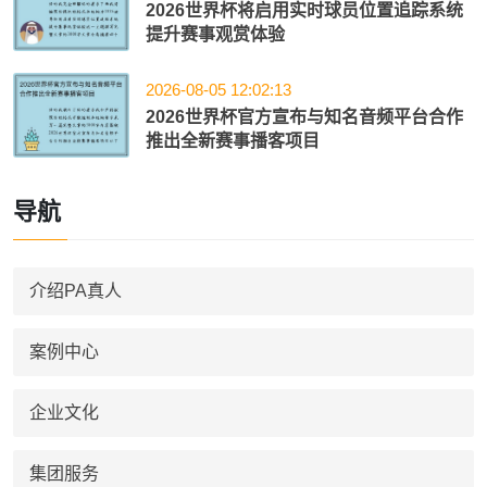
2026世界杯将启用实时球员位置追踪系统
提升赛事观赏体验
2026-08-05 12:02:13
2026世界杯官方宣布与知名音频平台合作
推出全新赛事播客项目
导航
介绍PA真人
案例中心
企业文化
集团服务