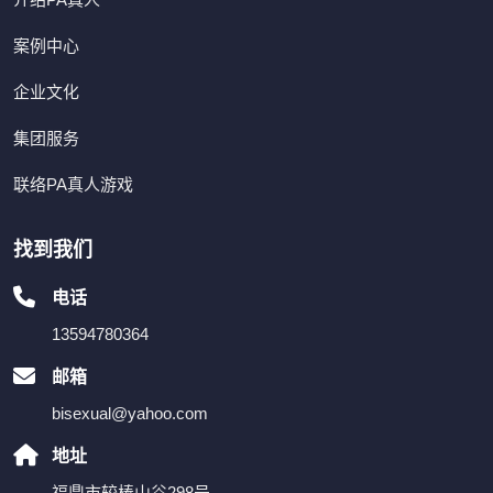
案例中心
企业文化
集团服务
联络PA真人游戏
找到我们
电话
13594780364
邮箱
bisexual@yahoo.com
地址
福鼎市较棒山谷298号