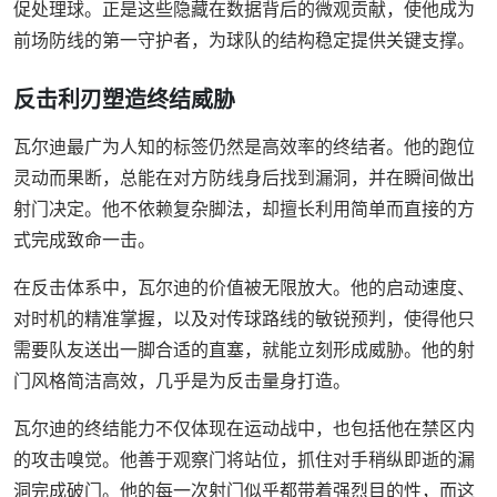
促处理球。正是这些隐藏在数据背后的微观贡献，使他成为
前场防线的第一守护者，为球队的结构稳定提供关键支撑。
反击利刃塑造终结威胁
瓦尔迪最广为人知的标签仍然是高效率的终结者。他的跑位
灵动而果断，总能在对方防线身后找到漏洞，并在瞬间做出
射门决定。他不依赖复杂脚法，却擅长利用简单而直接的方
式完成致命一击。
在反击体系中，瓦尔迪的价值被无限放大。他的启动速度、
对时机的精准掌握，以及对传球路线的敏锐预判，使得他只
需要队友送出一脚合适的直塞，就能立刻形成威胁。他的射
门风格简洁高效，几乎是为反击量身打造。
瓦尔迪的终结能力不仅体现在运动战中，也包括他在禁区内
的攻击嗅觉。他善于观察门将站位，抓住对手稍纵即逝的漏
洞完成破门。他的每一次射门似乎都带着强烈目的性，而这