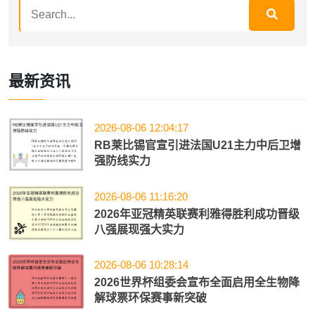
最新资讯
2026-08-06 12:04:17
RB莱比锡官宣引进法国U21主力中后卫增
强防线实力
2026-08-06 11:16:20
2026年亚冠精英联赛利雅得胜利成功晋级
八强展现强大实力
2026-08-06 10:28:14
2026世界杯组委会宣布全面启用全生物降
解球票环保赛事新突破