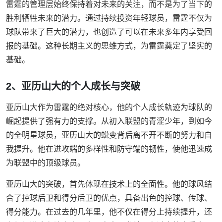
雷霆的管理层始终保持着对未来的关注，而不是为了当下的
胜利牺牲未来的潜力。通过持续投资年轻球员，雷霆不仅为
球队带来了巨大的潜力，也创造了可以在未来多年内享受回
报的基础。这种长期主义的思维方式，为雷霆奠定了坚实的
基础。
2、亚历山大的个人成长与突破
亚历山大作为雷霆的绝对核心，他的个人成长轨迹为球队的
崛起提供了强有力的支撑。从初入联盟的青涩少年，到如今
的全明星球员，亚历山大的蜕变背后离不开不断的努力和自
我提升。他在进攻端的多样性和防守端的韧性，使他迅速成
为联盟中的顶级球员。
亚历山大的突破，首先体现在技术上的全面性。他的球风结
合了控球后卫和得分后卫的优点，具备出色的控球、传球、
得分能力。在过去的几年里，他不仅在得分上持续提升，还