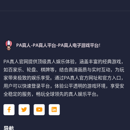
PA真人官网提供顶级真人娱乐体验，涵盖丰富的经典游戏，
如百家乐、轮盘、棋牌等，结合高清画质与实时互动，为玩
家带来极致的娱乐享受。通过PA真人官方网址和官方入口，
用户可以快速登录平台，体验公平透明的游戏环境，享受安
全稳定的服务，畅玩全球领先的真人娱乐平台。
导航