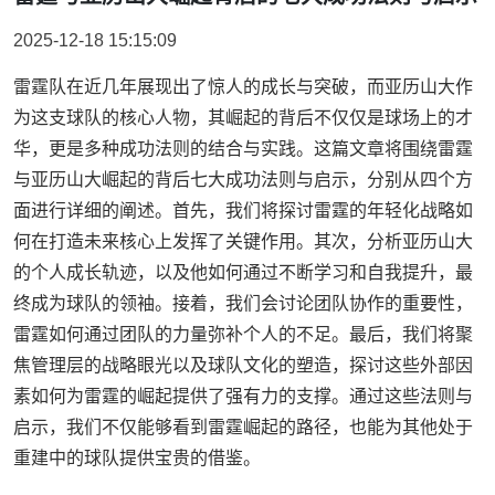
2025-12-18 15:15:09
雷霆队在近几年展现出了惊人的成长与突破，而亚历山大作
为这支球队的核心人物，其崛起的背后不仅仅是球场上的才
华，更是多种成功法则的结合与实践。这篇文章将围绕雷霆
与亚历山大崛起的背后七大成功法则与启示，分别从四个方
面进行详细的阐述。首先，我们将探讨雷霆的年轻化战略如
何在打造未来核心上发挥了关键作用。其次，分析亚历山大
的个人成长轨迹，以及他如何通过不断学习和自我提升，最
终成为球队的领袖。接着，我们会讨论团队协作的重要性，
雷霆如何通过团队的力量弥补个人的不足。最后，我们将聚
焦管理层的战略眼光以及球队文化的塑造，探讨这些外部因
素如何为雷霆的崛起提供了强有力的支撑。通过这些法则与
启示，我们不仅能够看到雷霆崛起的路径，也能为其他处于
重建中的球队提供宝贵的借鉴。