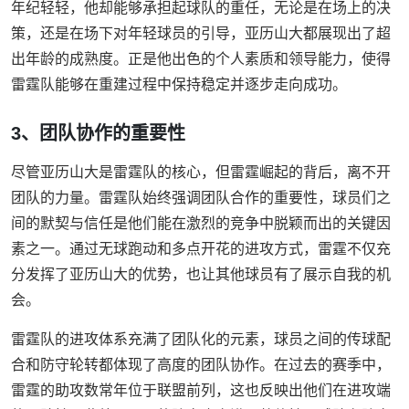
年纪轻轻，他却能够承担起球队的重任，无论是在场上的决
策，还是在场下对年轻球员的引导，亚历山大都展现出了超
出年龄的成熟度。正是他出色的个人素质和领导能力，使得
雷霆队能够在重建过程中保持稳定并逐步走向成功。
3、团队协作的重要性
尽管亚历山大是雷霆队的核心，但雷霆崛起的背后，离不开
团队的力量。雷霆队始终强调团队合作的重要性，球员们之
间的默契与信任是他们能在激烈的竞争中脱颖而出的关键因
素之一。通过无球跑动和多点开花的进攻方式，雷霆不仅充
分发挥了亚历山大的优势，也让其他球员有了展示自我的机
会。
雷霆队的进攻体系充满了团队化的元素，球员之间的传球配
合和防守轮转都体现了高度的团队协作。在过去的赛季中，
雷霆的助攻数常年位于联盟前列，这也反映出他们在进攻端