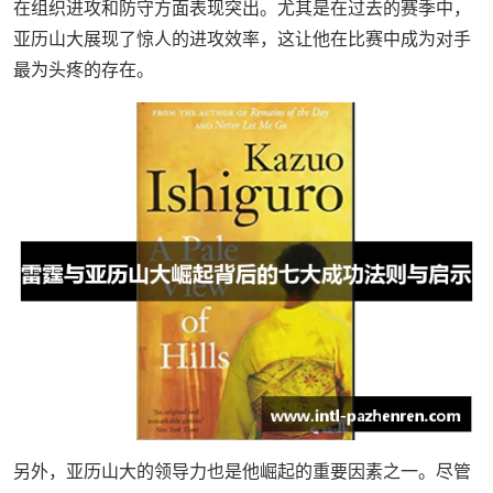
在组织进攻和防守方面表现突出。尤其是在过去的赛季中，
亚历山大展现了惊人的进攻效率，这让他在比赛中成为对手
最为头疼的存在。
另外，亚历山大的领导力也是他崛起的重要因素之一。尽管