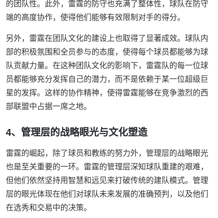
的团队性。此外，雷霆的防守也充满了整体性，球队在防守
端的高度协作，使得他们能够有效限制对手的得分。
另外，雷霆在团队文化的建设上也取得了显著成效。球队内
部的积极氛围和全员参与的态度，使得每个球员都能够为球
队贡献力量。在这种团队文化的影响下，雷霆队的每一位球
员都能够充分发挥自己的潜力，而不是依赖于某一位超级巨
星的发挥。这样的协作精神，使得雷霆能够在竞争激烈的西
部联盟中占据一席之地。
4、管理层的战略眼光与文化塑造
雷霆的崛起，除了球员和教练的努力外，管理层的战略眼光
也是至关重要的一环。雷霆的管理层深知球队重建的艰难，
但他们依然坚持用智慧和远见来打破传统的建队模式。管理
层的眼光体现在他们对球队未来发展的准确预判，以及他们
在选秀和交易中的决策。