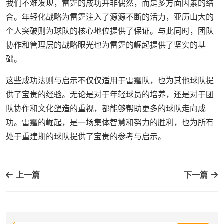
我们不难发现，雷霆的成功并非偶然，而是多方面因素的结
合。年轻化战略为雷霆注入了源源不断的活力，亚历山大的
个人突破则为球队的核心地位提供了保证。与此同时，团队
协作和管理层的战略眼光也为雷霆的崛起提供了坚实的基
础。
这些成功法则与启示不仅仅适用于雷霆队，也为其他球队提
供了宝贵的经验。无论是对于年轻球员的培养，还是对于团
队协作和文化塑造的重视，都能够帮助更多的球队走向成
功。雷霆的崛起，是一场集体智慧和努力的胜利，也为所有
处于重建期的球队提供了宝贵的参考与启示。
上一篇
下一篇