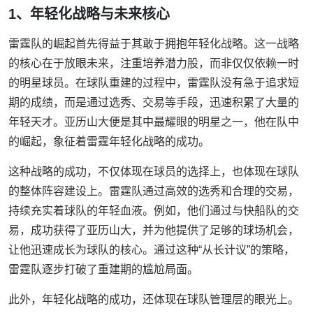
1、年轻化战略与未来核心
雷霆队的崛起首先得益于其敢于拥抱年轻化战略。这一战略
的核心在于放眼未来，注重培养潜力股，而非仅仅依赖一时
的明星球员。在球队重建的过程中，雷霆队没有急于追求短
期的成绩，而是通过选秀、交易等手段，迅速积累了大量的
年轻天才。亚历山大便是其中最耀眼的明星之一，他在队中
的崛起，象征着雷霆年轻化战略的成功。
这种战略的成功，不仅体现在球员的选择上，也体现在球队
的整体阵容建设上。雷霆队通过高效的选秀和合理的交易，
持续充实着球队的年轻血液。例如，他们通过与快船队的交
易，成功获得了亚历山大，并为他提供了足够的球场机会，
让他迅速成长为球队的核心。通过这种“从长计议”的策略，
雷霆队逐步打破了重建期的尴尬局面。
此外，年轻化战略的成功，还体现在球队管理层的眼光上。