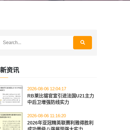
新资讯
2026-08-06 12:04:17
RB莱比锡官宣引进法国U21主力
中后卫增强防线实力
2026-08-06 11:16:20
2026年亚冠精英联赛利雅得胜利
成功晋级八强展现强大实力