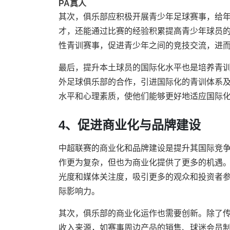
PA真人
其次，俱乐部应积极开展青少年足球赛事，给
才，还能通过比赛的经验积累提高青少年球员
性青训赛事，促进青少年之间的竞技交流，进
最后，提升本土球员的国际化水平也是培养青
外足球俱乐部的合作，引进国际化的青训体系
水平和心理素质，使他们能够更好地适应国际
4、促进商业化与品牌建设
中超联赛的商业化和品牌建设是提升其国际竞争
作更为复杂，但也为商业化提供了更多的机遇
光度和媒体关注度，吸引更多的观众和投资者
际影响力。
其次，俱乐部的商业化运作也需要创新。除了
收入来源，如赛事周边产品的销售、球迷会员