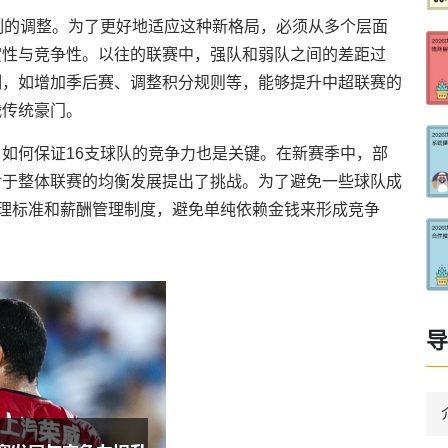
制的调整。为了更好地适应这种新格局，必须从多个层面
赏性与竞争性。以往的联赛中，强队和弱队之间的差距过
制，如增加季后赛、调整积分规则等，能够提升中超联赛的
战传统豪门。
如何保证16支球队的竞争力也是关键。在新赛季中，部
对于整体联赛的均衡发展提出了挑战。为了避免一些球队成
管理标准和薪酬管理制度，避免单纯依赖金钱来形成竞争
导