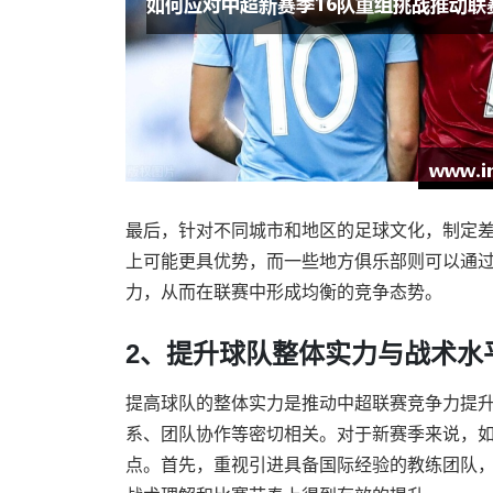
最后，针对不同城市和地区的足球文化，制定
上可能更具优势，而一些地方俱乐部则可以通
力，从而在联赛中形成均衡的竞争态势。
2、提升球队整体实力与战术水
提高球队的整体实力是推动中超联赛竞争力提
系、团队协作等密切相关。对于新赛季来说，
点。首先，重视引进具备国际经验的教练团队