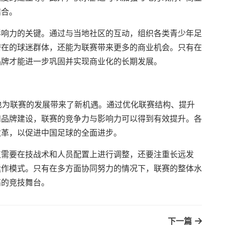
结合。
影响力的关键。通过与当地社区的互动，组织各类青少年足
潜在的球迷群体，还能为联赛带来更多的商业机会。只有在
品牌才能进一步巩固并实现商业化的长期发展。
也为联赛的发展带来了新机遇。通过优化联赛结构、提升
和品牌建设，联赛的竞争力与影响力可以得到有效提升。各
改革，以促进中国足球的全面进步。
仅需要在技战术和人员配置上进行调整，还要注重长远发
运作模式。只有在多方面协同努力的情况下，联赛的整体水
高的竞技舞台。
下一篇