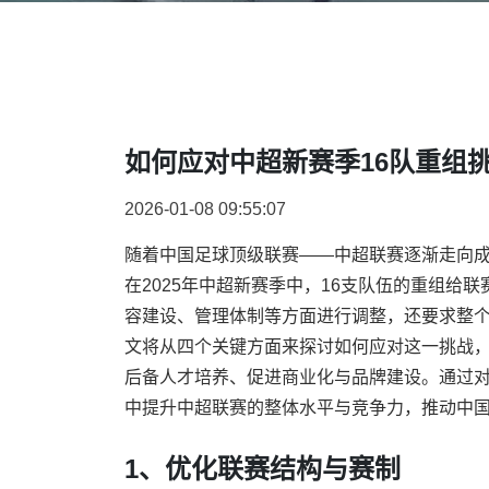
如何应对中超新赛季16队重组
2026-01-08 09:55:07
随着中国足球顶级联赛——中超联赛逐渐走向
在2025年中超新赛季中，16支队伍的重组给
容建设、管理体制等方面进行调整，还要求整
文将从四个关键方面来探讨如何应对这一挑战
后备人才培养、促进商业化与品牌建设。通过
中提升中超联赛的整体水平与竞争力，推动中
1、优化联赛结构与赛制