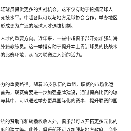
年轻球员提供更多的实战机会。这不仅有助于挖掘足球人
的竞技水平。中超各队可以与地方足球协会合作，举办地区
而形成更为广泛的足球人才选拔机制。
训人才的重要方向。近年来，一些中超俱乐部开始加强与海
及外籍教练员。这一举措有助于提升本土青训球员的技战术
化的比赛环境，从而为联赛注入新的活力。
力的重要路径。随着16支队伍的重组，联赛的市场化运
。首先，联赛需要进一步加强品牌建设，通过提高比赛的曝
参与其中。可以通过举办更具国际化的赛事，提升联赛的国
传统的赞助商和转播权收入外，俱乐部可以开拓更多元化的
制度的建立等。此外，俱乐部还可以加强与地方政府、商业