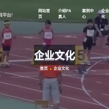
网站首
介绍PA
案例中
企业
页
真人
心
化
企业文化
首页
企业文化