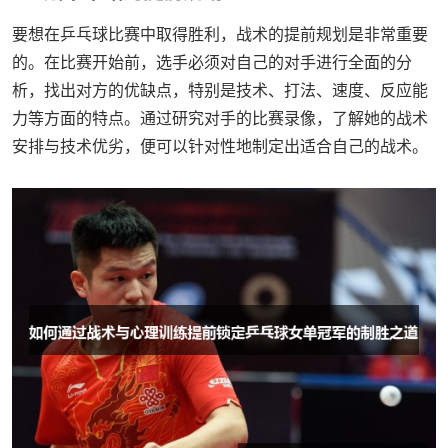
要想在乒乓球比赛中取得胜利，战术的提前规划是非常重要
的。在比赛开始前，选手必须对自己的对手进行全面的分
析，找出对方的优缺点，特别是技术、打法、速度、反应能
力等方面的特点。通过研究对手的比赛录像，了解她的战术
安排与技术优劣，便可以针对性地制定出适合自己的战术。