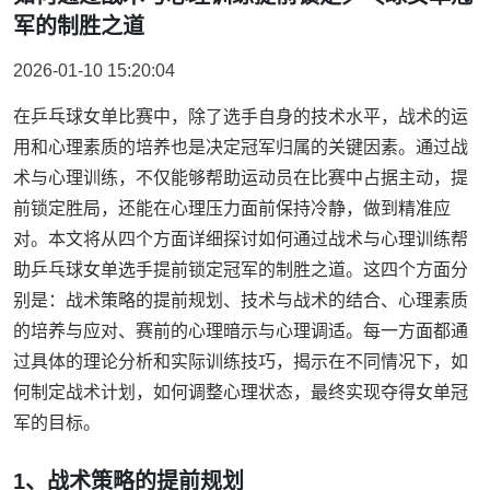
军的制胜之道
2026-01-10 15:20:04
在乒乓球女单比赛中，除了选手自身的技术水平，战术的运
用和心理素质的培养也是决定冠军归属的关键因素。通过战
术与心理训练，不仅能够帮助运动员在比赛中占据主动，提
前锁定胜局，还能在心理压力面前保持冷静，做到精准应
对。本文将从四个方面详细探讨如何通过战术与心理训练帮
助乒乓球女单选手提前锁定冠军的制胜之道。这四个方面分
别是：战术策略的提前规划、技术与战术的结合、心理素质
的培养与应对、赛前的心理暗示与心理调适。每一方面都通
过具体的理论分析和实际训练技巧，揭示在不同情况下，如
何制定战术计划，如何调整心理状态，最终实现夺得女单冠
军的目标。
1、战术策略的提前规划