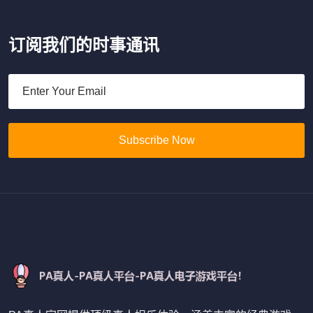
订阅我们的时事通讯
Subscribe Now