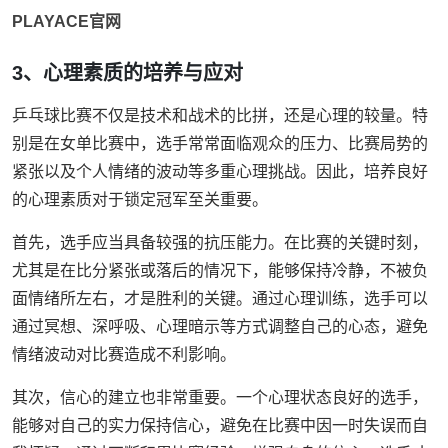
PLAYACE官网
3、心理素质的培养与应对
乒乓球比赛不仅是技术和战术的比拼，还是心理的较量。特
别是在女单比赛中，选手常常面临观众的压力、比赛局势的
紧张以及个人情绪的波动等多重心理挑战。因此，培养良好
的心理素质对于锁定冠军至关重要。
首先，选手应当具备较强的抗压能力。在比赛的关键时刻，
尤其是在比分紧张或落后的情况下，能够保持冷静，不被负
面情绪所左右，才是胜利的关键。通过心理训练，选手可以
通过冥想、深呼吸、心理暗示等方式调整自己的心态，避免
情绪波动对比赛造成不利影响。
其次，信心的建立也非常重要。一个心理状态良好的选手，
能够对自己的实力保持信心，避免在比赛中因一时失误而自