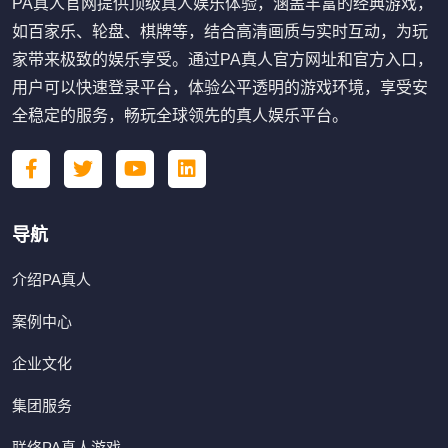
PA真人官网提供顶级真人娱乐体验，涵盖丰富的经典游戏，
如百家乐、轮盘、棋牌等，结合高清画质与实时互动，为玩
家带来极致的娱乐享受。通过PA真人官方网址和官方入口，
用户可以快速登录平台，体验公平透明的游戏环境，享受安
全稳定的服务，畅玩全球领先的真人娱乐平台。
导航
介绍PA真人
案例中心
企业文化
集团服务
联络PA真人游戏