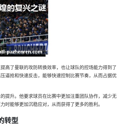
仅提高了曼联的攻防转换效率，也让球队的控场能力得到了
高压逼抢和快速反击，能够快速控制比赛节奏，从而占据优
术的提升。他要求球员在比赛中更加注重团队协作，减少无
压力时能够更加沉稳应对，从而获得了更多的胜利。
的转型