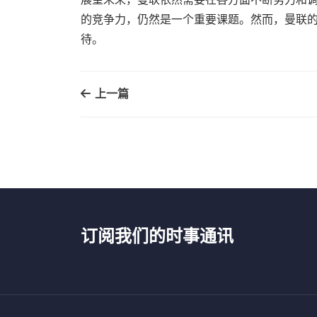
的竞争力，仍然是一个重要课题。然而，曼联
待。
上一篇
订阅我们的时事通讯