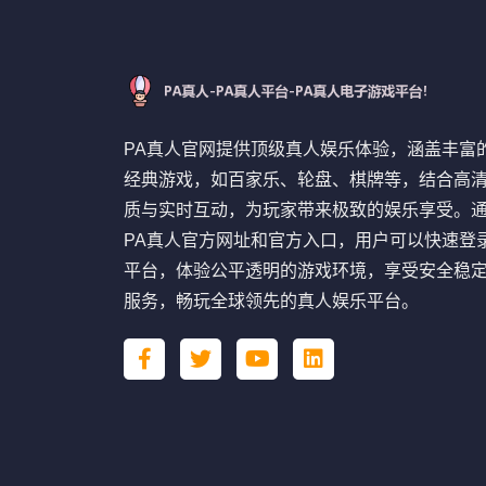
PA真人官网提供顶级真人娱乐体验，涵盖丰富
经典游戏，如百家乐、轮盘、棋牌等，结合高
质与实时互动，为玩家带来极致的娱乐享受。
PA真人官方网址和官方入口，用户可以快速登
平台，体验公平透明的游戏环境，享受安全稳
服务，畅玩全球领先的真人娱乐平台。