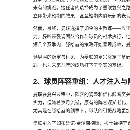
未有的挑战。接任者的选择成为了曼联复兴之
立即带来预期的效果，甚至短期内俱乐部的表
然而，最终，曼联选择了如今的主教练——埃里
力。滕哈赫强调团队合作与球员的战术执行，
短几个赛季内，滕哈赫的策略开始显现成效，
领导层的稳定与远见，为曼联的复兴奠定了基
匙，也为未来几年的成功打下了坚实的基础。
2、球员阵容重组：人才注入与
曼联在复兴过程中，阵容的调整和优化起着至
实力，但随着岁月流逝，原有的阵容逐渐老化
尤其是在滕哈赫的领导下，球队的引援战略更
曼联引入了如布鲁诺·费尔南德斯、拉什福德等