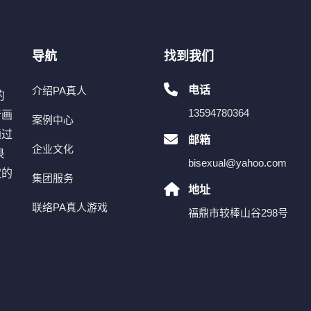
导航
找到我们
电话
介绍PA真人
的
13594780364
清画
案例中心
通过
邮箱
企业文化
录
bisexual@yahoo.com
定的
集团服务
地址
联络PA真人游戏
福鼎市较棒山谷298号