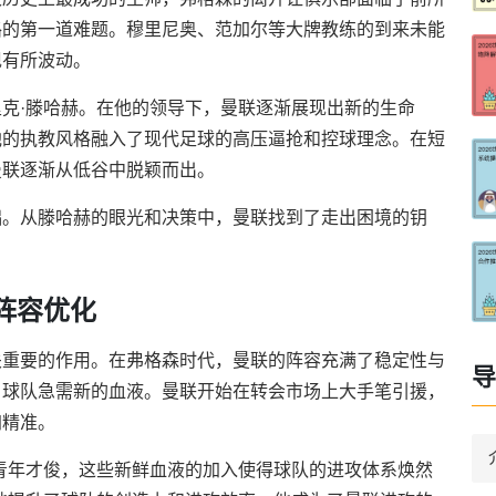
路的第一道难题。穆里尼奥、范加尔等大牌教练的到来未能
现有所波动。
克·滕哈赫。在他的领导下，曼联逐渐展现出新的生命
他的执教风格融入了现代足球的高压逼抢和控球理念。在短
曼联逐渐从低谷中脱颖而出。
础。从滕哈赫的眼光和决策中，曼联找到了走出困境的钥
阵容优化
关重要的作用。在弗格森时代，曼联的阵容充满了稳定性与
导
，球队急需新的血液。曼联开始在转会市场上大手笔引援，
加精准。
青年才俊，这些新鲜血液的加入使得球队的进攻体系焕然