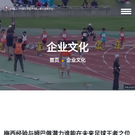
企业文化
首页
企业文化
梅西经验与姆巴佩潜力谁能在未来足球王者之位