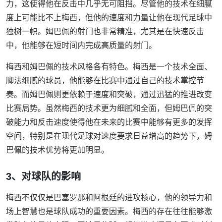
力，这使得他在反击中几乎无可阻挡。尽管他的技术在细腻
度上可能比不上梅西，但他的速度和力量让他在现代足球中
独树一帜。姆巴佩的射门也非常精准，尤其是在快速反击
中，他能够在短时间内完成高质量的射门。
梅西和姆巴佩的技术风格各有特色。梅西是一个技术全面、
脚法细腻的球员，他能够在比赛中通过自己的技术掌控节
奏。而姆巴佩则更依赖于速度和突破，通过迅猛的推进改变
比赛局势。虽然梅西的技术更为细腻和全面，但姆巴佩的突
破能力和反击速度使得他在未来的比赛中能够有更多的发挥
空间，特别是在现代足球对速度要求日益增高的趋势下，姆
巴佩的技术优势将更加明显。
3、对球队的影响
梅西不仅仅是巴塞罗那和阿根廷的进攻核心，他的领导力和
场上智慧也是球队成功的重要因素。梅西的存在往往能够激