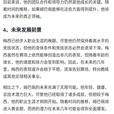
目前来说，他的团队合作和领导力仍然是他成长的关键。随
着时间的推移，如果姆巴佩能够在这些方面得到提升，他将
成为未来的真正领袖。
4、未来发展前景
梅西已经步入职业生涯的晚期，尽管他仍然保持着高水平的
竞技状态，但他的身体条件和竞技状态必然会逐渐下滑。梅
西虽然在赛场上依然能够创造出非凡的表现，但随着年龄的
增长，他的速度和体力会受到影响。因此，在未来的几年
里，梅西的表现或许会趋于平稳，逐渐告别赛场，转向教练
或其他足球相关事业。
相比之下，姆巴佩的未来充满了无限可能。他年轻、健康，
且技术潜力巨大。尽管他已经取得了诸多成就，但相较于梅
西，他的职业生涯才刚刚开始。随着时间的推移，姆巴佩将
进入黄金期，而他的潜力在未来几年可能会得到全面爆发。