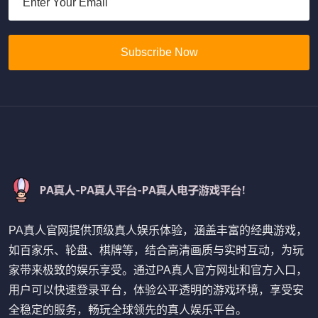
Subscribe Now
PA真人官网提供顶级真人娱乐体验，涵盖丰富的经典游戏，
如百家乐、轮盘、棋牌等，结合高清画质与实时互动，为玩
家带来极致的娱乐享受。通过PA真人官方网址和官方入口，
用户可以快速登录平台，体验公平透明的游戏环境，享受安
全稳定的服务，畅玩全球领先的真人娱乐平台。