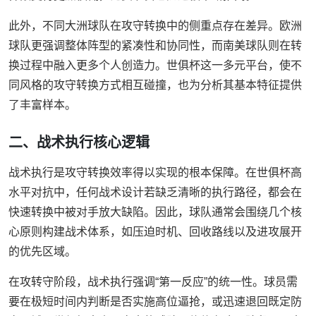
此外，不同大洲球队在攻守转换中的侧重点存在差异。欧洲
球队更强调整体阵型的紧凑性和协同性，而南美球队则在转
换过程中融入更多个人创造力。世俱杯这一多元平台，使不
同风格的攻守转换方式相互碰撞，也为分析其基本特征提供
了丰富样本。
二、战术执行核心逻辑
战术执行是攻守转换效率得以实现的根本保障。在世俱杯高
水平对抗中，任何战术设计若缺乏清晰的执行路径，都会在
快速转换中被对手放大缺陷。因此，球队通常会围绕几个核
心原则构建战术体系，如压迫时机、回收路线以及进攻展开
的优先区域。
在攻转守阶段，战术执行强调“第一反应”的统一性。球员需
要在极短时间内判断是否实施高位逼抢，或迅速退回既定防