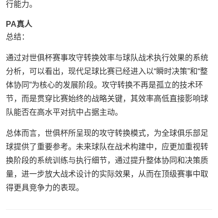
行能力。
PA真人
总结：
通过对世俱杯赛事攻守转换效率与球队战术执行效果的系统
分析，可以看出，现代足球比赛已经进入以“瞬时决策”和“整
体协同”为核心的发展阶段。攻守转换不再是孤立的技术环
节，而是贯穿比赛始终的战略关键，其效率高低直接影响球
队能否在高水平对抗中占据主动。
总体而言，世俱杯所呈现的攻守转换模式，为全球俱乐部足
球提供了重要参考。未来球队在战术构建中，应更加重视转
换阶段的系统训练与执行细节，通过提升整体协同和决策质
量，进一步放大战术设计的实际效果，从而在顶级赛事中取
得更具竞争力的表现。