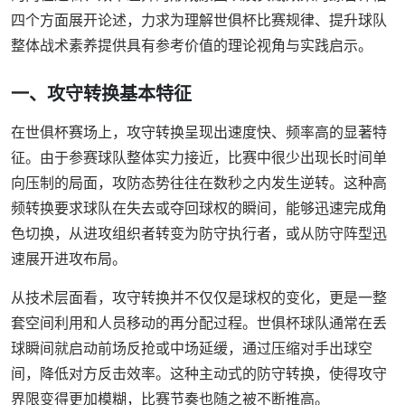
四个方面展开论述，力求为理解世俱杯比赛规律、提升球队
整体战术素养提供具有参考价值的理论视角与实践启示。
一、攻守转换基本特征
在世俱杯赛场上，攻守转换呈现出速度快、频率高的显著特
征。由于参赛球队整体实力接近，比赛中很少出现长时间单
向压制的局面，攻防态势往往在数秒之内发生逆转。这种高
频转换要求球队在失去或夺回球权的瞬间，能够迅速完成角
色切换，从进攻组织者转变为防守执行者，或从防守阵型迅
速展开进攻布局。
从技术层面看，攻守转换并不仅仅是球权的变化，更是一整
套空间利用和人员移动的再分配过程。世俱杯球队通常在丢
球瞬间就启动前场反抢或中场延缓，通过压缩对手出球空
间，降低对方反击效率。这种主动式的防守转换，使得攻守
界限变得更加模糊，比赛节奏也随之被不断推高。