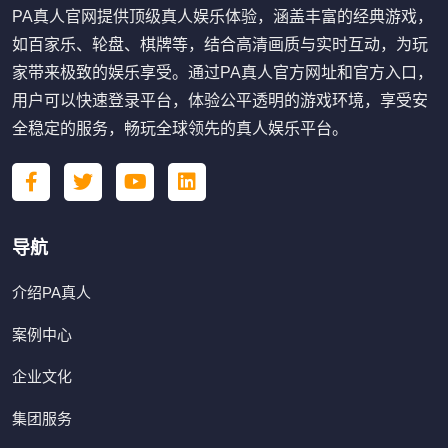
PA真人官网提供顶级真人娱乐体验，涵盖丰富的经典游戏，
如百家乐、轮盘、棋牌等，结合高清画质与实时互动，为玩
家带来极致的娱乐享受。通过PA真人官方网址和官方入口，
用户可以快速登录平台，体验公平透明的游戏环境，享受安
全稳定的服务，畅玩全球领先的真人娱乐平台。
导航
介绍PA真人
案例中心
企业文化
集团服务