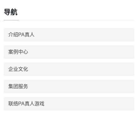
导航
介绍PA真人
案例中心
企业文化
集团服务
联络PA真人游戏