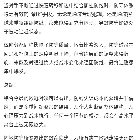
当对手不断通过快速转移和边中结合撕扯防线时，防守体系
缺乏有效的“降速”手段。无论是通过合理犯规，还是通过控
球来重新组织防线，都未能得到充分体现，导致防守始终处
于被动追赶状态。
体能分配同样影响了防守质量。随着比赛深入，防守球员在
回追和补位上的速度明显下降，但教练层面的调整来得偏
晚，未能及时通过换人或战术变化来稳固防线，最终让隐患
集中爆发。
总结：
综合今晨的欧冠对决可以看出，防线失误成本的骤增并非偶
然，而是多重问题叠加的结果。从个人判断到整体结构，从
心理压力到战术执行，任何一个环节的松动，都会在高水平
舞台上被无限放大。
阵地防守所暴露出的致命隐患，为所有志在欧冠走得更远的