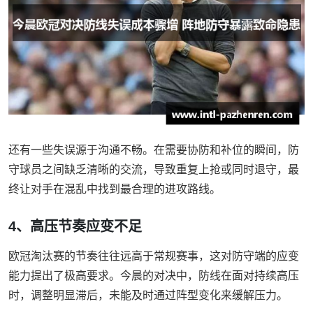
还有一些失误源于沟通不畅。在需要协防和补位的瞬间，防
守球员之间缺乏清晰的交流，导致重复上抢或同时退守，最
终让对手在混乱中找到最合理的进攻路线。
4、高压节奏应变不足
欧冠淘汰赛的节奏往往远高于常规赛事，这对防守端的应变
能力提出了极高要求。今晨的对决中，防线在面对持续高压
时，调整明显滞后，未能及时通过阵型变化来缓解压力。