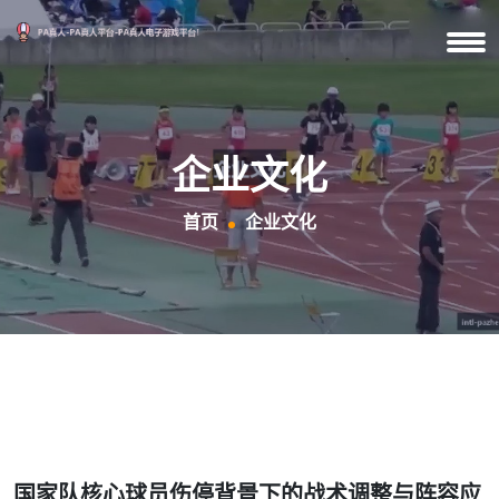
企业文化
首页
企业文化
国家队核心球员伤停背景下的战术调整与阵容应