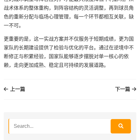
战术体系的整体重构，到阵容结构的灵活调整，再到球员角
色的重新分配与临场心理管理，每一个环节都相互关联，缺
一不可。
更重要的是，这一实战方案并不仅服务于短期成绩，更为国
家队的长期建设提供了检验与优化的平台。通过在逆境中不
断修正与积累经验，国家队能够逐步摆脱对单一核心的依
赖，走向更加成熟、稳定且可持续的发展道路。
上一篇
下一篇