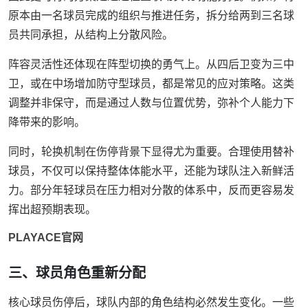
原本由一名球员完成的组织与推进任务，拆分给两到三名球
员共同承担，从结构上分散风险。
阵容灵活性还体现在阵型切换的勇气上。从四后卫变为三中
卫，或在中场增加防守型球员，都是常见的应对策略。这类
调整并非保守，而是通过人数与位置优势，弥补个人能力下
降带来的影响。
同时，轮换机制在伤停背景下显得尤为重要。合理使用替补
球员，不仅可以保持整体体能水平，还能为球队注入新鲜活
力。部分年轻球员在压力相对分散的体系中，反而更容易发
挥出超预期表现。
PLAYACE官网
三、球员角色重新分配
核心球员伤停后，球队内部的角色结构必然发生变化。一些