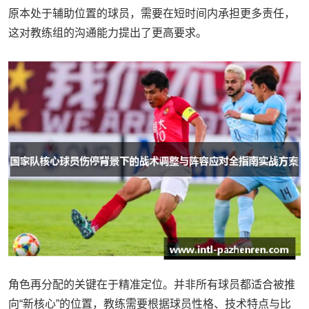
原本处于辅助位置的球员，需要在短时间内承担更多责任，
这对教练组的沟通能力提出了更高要求。
角色再分配的关键在于精准定位。并非所有球员都适合被推
向“新核心”的位置，教练需要根据球员性格、技术特点与比