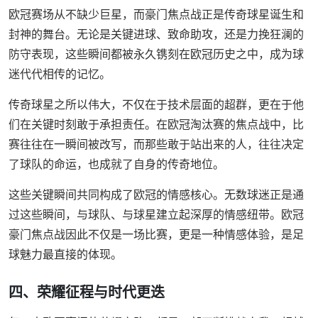
欧冠赛场从不缺少巨星，而豪门焦点战正是传奇球星诞生和
封神的舞台。无论是关键进球、致命助攻，还是力挽狂澜的
防守表现，这些瞬间都被永久镌刻在欧冠历史之中，成为球
迷代代相传的记忆。
传奇球星之所以伟大，不仅在于技术层面的超群，更在于他
们在关键时刻敢于承担责任。在欧冠淘汰赛的焦点战中，比
赛往往在一瞬间被改写，而那些敢于站出来的人，往往决定
了球队的命运，也成就了自身的传奇地位。
这些关键瞬间共同构成了欧冠的情感核心。无数球迷正是通
过这些瞬间，与球队、与球星建立起深厚的情感纽带。欧冠
豪门焦点战因此不仅是一场比赛，更是一种情感体验，是足
球魅力最直接的体现。
四、荣耀征程与时代更迭