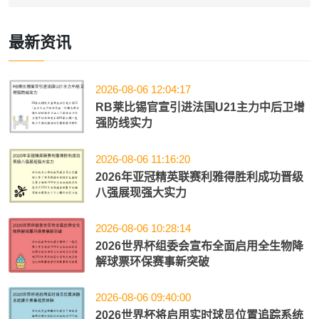
最新资讯
2026-08-06 12:04:17
RB莱比锡官宣引进法国U21主力中后卫增
强防线实力
2026-08-06 11:16:20
2026年亚冠精英联赛利雅得胜利成功晋级
八强展现强大实力
2026-08-06 10:28:14
2026世界杯组委会宣布全面启用全生物降
解球票环保赛事新突破
2026-08-06 09:40:00
2026世界杯将启用实时球员位置追踪系统