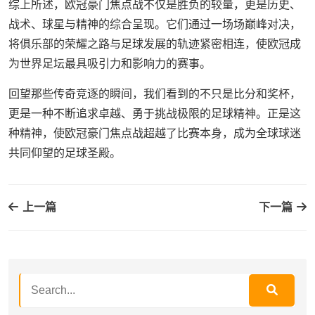
综上所述，欧冠豪门焦点战不仅是胜负的较量，更是历史、
战术、球星与精神的综合呈现。它们通过一场场巅峰对决，
将俱乐部的荣耀之路与足球发展的轨迹紧密相连，使欧冠成
为世界足坛最具吸引力和影响力的赛事。
回望那些传奇竞逐的瞬间，我们看到的不只是比分和奖杯，
更是一种不断追求卓越、勇于挑战极限的足球精神。正是这
种精神，使欧冠豪门焦点战超越了比赛本身，成为全球球迷
共同仰望的足球圣殿。
上一篇
下一篇