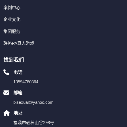
案例中心
企业文化
集团服务
联络PA真人游戏
找到我们
电话
13594780364
邮箱
bisexual@yahoo.com
地址
福鼎市较棒山谷298号