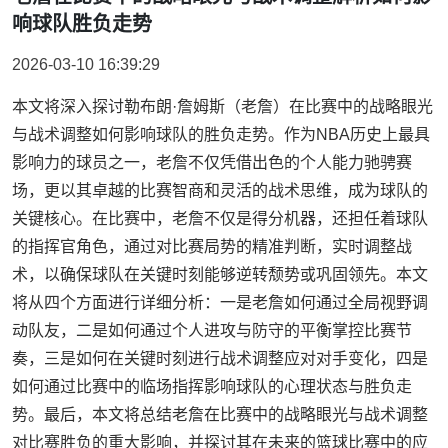
响球队胜负走势
2026-03-10 16:39:29
本文将深入探讨勒布朗·詹姆斯（老詹）在比赛中的战略眼光
与战术调整如何影响球队的胜负走势。作为NBA历史上最具
影响力的球员之一，老詹不仅凭借出色的个人能力驰骋赛
场，更以其卓越的比赛智商和灵活的战术思维，成为球队的
关键核心。在比赛中，老詹不仅是得分机器，还担任着球队
的指挥官角色，通过对比赛局势的精准判断，实时调整战
术，以确保球队在关键时刻能够逆转颓势或巩固领先。本文
将从四个方面进行详细分析：一是老詹如何通过全局视野调
动队友，二是如何通过个人进攻与防守的平衡掌控比赛节
奏，三是如何在关键时刻进行战术调整应对对手变化，四是
如何通过比赛中的临场指挥影响球队的心理状态与胜负走
势。最后，本文将总结老詹在比赛中的战略眼光与战术调整
对比赛胜负的重大影响，并探讨其在未来的篮球比赛中的应