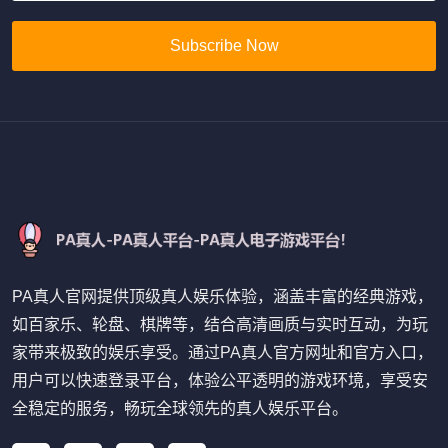
Subscribe Now
PA真人官网提供顶级真人娱乐体验，涵盖丰富的经典游戏，
如百家乐、轮盘、棋牌等，结合高清画质与实时互动，为玩
家带来极致的娱乐享受。通过PA真人官方网址和官方入口，
用户可以快速登录平台，体验公平透明的游戏环境，享受安
全稳定的服务，畅玩全球领先的真人娱乐平台。