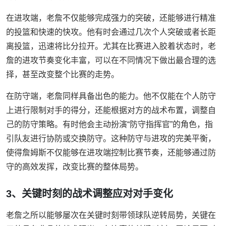
在进攻端，老詹不仅能够完成强力的突破，还能够进行精准
的投篮和快速的快攻。他有时会通过几次个人突破或者长距
离投篮，迅速将比分拉开。尤其在比赛进入胶着状态时，老
詹的进攻节奏变化丰富，可以在不同情况下做出最合理的选
择，甚至改变整个比赛的走势。
在防守端，老詹同样具备出色的能力。他不仅能在个人防守
上进行限制对手的得分，还能根据对方的战术布置，调整自
己的防守策略。有时他会主动扮演“防守指挥官”的角色，指
引队友进行协防或交换防守。这种防守与进攻的完美平衡，
使得詹姆斯不仅能够在进攻端控制比赛节奏，还能够通过防
守的高效发挥，改变比赛的整体局势。
3、关键时刻的战术调整应对对手变化
老詹之所以能够屡次在关键时刻带领球队逆转局势，关键在