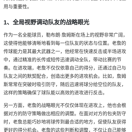
用与重要性。
1、全局视野调动队友的战略眼光
作为一名全能球员，勒布朗·詹姆斯在场上的视野非常广阔，
这使得他能够清晰地看到每一位队友的状态与位置。老詹的
传球能力是其最大武器之一，他经常在快速反击或半场进攻
中，通过精准的长传或短传迅速调动全队，带动比赛的节
奏。在进攻端，老詹不仅仅依靠自己的得分，还通过自己与
队友之间的默契配合，创造出更多的进攻机会。比如，詹姆
斯常常在突破时吸引防守，随后迅速将球分给空位的队友，
这样的策略确保了球队能以高效的进攻进行反击。
另一方面，老詹的战略眼光不仅仅体现在进攻上，他也会根
据对方的防守策略做出相应的调整。在面对对方的包夹防守
时，老詹总能巧妙地将球传到最合适的地方，促使队友获得
更好的得分机会。老詹的这些判断和调整，不仅让自己能够